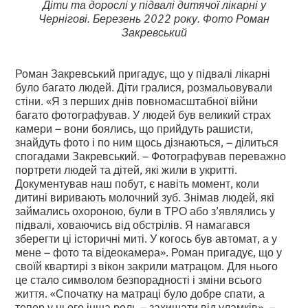
Діти та дорослі у підвалі дитячої лікарні у
Чернігові. Березень 2022 року. Фото Роман
Закревський
Роман Закревський пригадує, що у підвалі лікарні
було багато людей. Діти гралися, розмальовували
стіни. «Я з перших днів повномасштабної війни
багато фотографував. У людей був великий страх
камери – вони боялись, що прийдуть рашисти,
знайдуть фото і по ним щось дізнаються, – ділиться
спогадами Закревський. – Фотографував переважно
портрети людей та дітей, які жили в укритті.
Документував наш побут, є навіть момент, коли
дитині виривають молочний зуб. Знімав людей, які
займались охороною, були в ТРО або з’являлись у
підвалі, ховаючись від обстрілів. Я намагався
зберегти ці історичні миті. У когось був автомат, а у
мене – фото та відеокамера». Роман пригадує, що у
своїй квартирі з вікон закрили матрацом. Для нього
це стало символом безпорадності і зміни всього
життя. «Спочатку на матраці було добре спати, а
тепер у нього інша роль – захищати від уламків», –