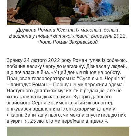
Дружина Романа Юля та їх маленька донька
Василина у підвалі дитячої лікарні. Березень 2022.
Фото Роман Закревський
Зранку 24 лютого 2022 року Роман гуляв із собакою,
побачив велику чергу до магазину. Дізнався у людей,
що почалась війна. «У цей день я пішов на роботу.
Працював телеоператором на “Суспільне. Чернігів”,
– пригадує Роман. – Першу ніч ми пережили вдома.
Наступного дня також мусив іти в редакцію, але не
хотів залишати дівчат самих. Зустрів давнього
знайомого Сергія Зосименка, який як волонтер
опікувався відділенням із онкохворими дітьми у
лікарні. Запитав у нього, чи можна спуститись до них
в укриття. 25 лютого ми переїхали в підвал».