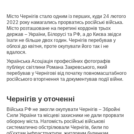
Місто Чернігів стало одним із перших, куди 24 лютого
2022 року намагались прорватись російські війська.
Місто розташоване на перетині кордонів трьох
держав – України, Білорусі та РФ, а до Києва звідси
їхати не більше двох годин. Чернігів перебував у
облозі до квітня, проте окупувати його так і не
вдалося.
Українська Асоціація професійних фотографів
публікує світлини Романа Закревського, який
перебував у Чернігові від початку повномасштабного
російського вторгнення та документував події війни.
Чернігів у оточенні
Війська РФ не змогли окупувати Чернігів – Збройні
Сили України та місцеві захисники не дали прорвати
оборону міста. Натомість російські військові
систематично обстрілювали Чернігів, били по
об’єктам інфраструктури, житловим будинкам,