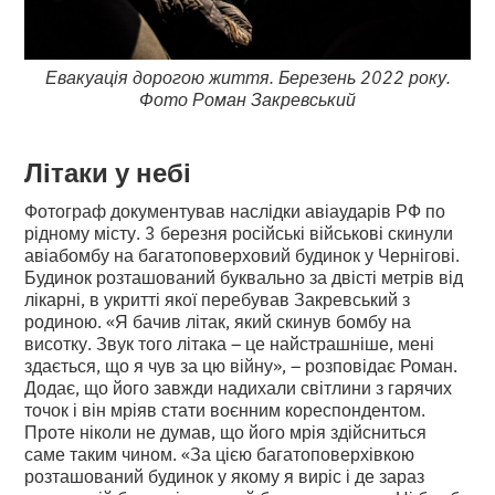
Евакуація дорогою життя. Березень 2022 року.
Фото Роман Закревський
Літаки у небі
Фотограф документував наслідки авіаударів РФ по
рідному місту. 3 березня російські військові скинули
авіабомбу на багатоповерховий будинок у Чернігові.
Будинок розташований буквально за двісті метрів від
лікарні, в укритті якої перебував Закревський з
родиною. «Я бачив літак, який скинув бомбу на
висотку. Звук того літака – це найстрашніше, мені
здається, що я чув за цю війну», – розповідає Роман.
Додає, що його завжди надихали світлини з гарячих
точок і він мріяв стати воєнним кореспондентом.
Проте ніколи не думав, що його мрія здійсниться
саме таким чином. «За цією багатоповерхівкою
розташований будинок у якому я виріс і де зараз