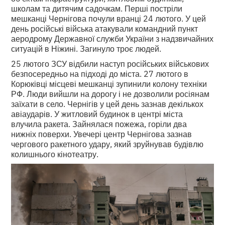
школам та дитячим садочкам. Перші постріли
мешканці Чернігова почули вранці 24 лютого. У цей
день російські війська атакували командний пункт
аеродрому Державної служби України з надзвичайних
ситуацій в Ніжині. Загинуло троє людей.
25 лютого ЗСУ відбили наступ російських військових
безпосередньо на підході до міста. 27 лютого в
Корюківці місцеві мешканці зупинили колону техніки
РФ. Люди вийшли на дорогу і не дозволили росіянам
заїхати в село. Чернігів у цей день зазнав декількох
авіаударів. У житловий будинок в центрі міста
влучила ракета. Зайнялася пожежа, горіли два
нижніх поверхи. Увечері центр Чернігова зазнав
чергового ракетного удару, який зруйнував будівлю
колишнього кінотеатру.