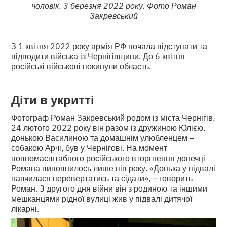
чоловік. 3 березня 2022 року. Фото Роман
Закревський
З 1 квітня 2022 року армія РФ почала відступати та
відводити війська із Чернігівщини. До 6 квітня
російські військові покинули область.
Діти
в укритті
Фотограф Роман Закревський родом із міста Чернігів.
24 лютого 2022 року він разом із дружиною Юлією,
донькою Василиною та домашнім улюбленцем –
собакою Арчі, був у Чернігові. На момент
повномасштабного російського вторгнення донечці
Романа виповнилось лише пів року. «Донька у підвалі
навчилася перевертатись та сідати», – говорить
Роман. З другого дня війни він з родиною та іншими
мешканцями рідної вулиці жив у підвалі дитячої
лікарні.