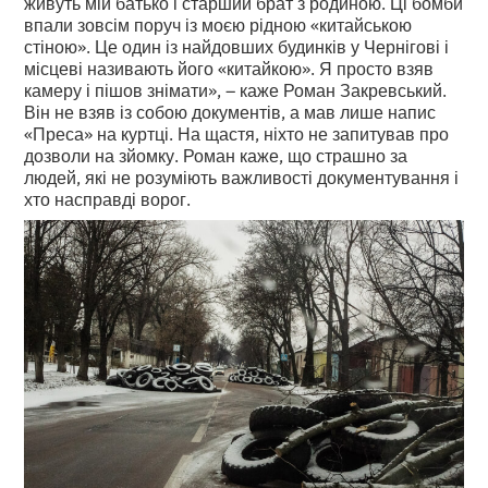
живуть мій батько і старший брат з родиною. Ці бомби
впали зовсім поруч із моєю рідною «китайською
стіною». Це один із найдовших будинків у Чернігові і
місцеві називають його «китайкою». Я просто взяв
камеру і пішов знімати», – каже Роман Закревський.
Він не взяв із собою документів, а мав лише напис
«Преса» на куртці. На щастя, ніхто не запитував про
дозволи на зйомку. Роман каже, що страшно за
людей, які не розуміють важливості документування і
хто насправді ворог.