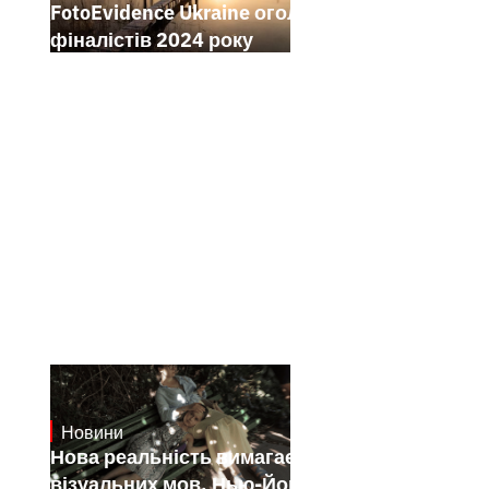
FotoEvidence Ukraine оголошує
фіналістів 2024 року
Новини
19.1.2025
Нова реальність вимагає нових
візуальних мов. Нью-Йоркський