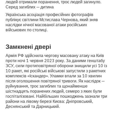
людей отримали поранення, троє людей загинуло.
Серед загиблих — дитина
Українська асоціація професійних фотографів
публікує світлини Мстислава Чернова, який зняв
наслідки нічної масованої атаки російських
військових по столиці.
Замкнені двері
Армія РФ здійснила чергову масовану атаку на Київ
проти ночі 1 червня 2023 року. За даними генштабу
ЗСУ, сили протиповітряної оборони знищили усі 10 із
10 ракет, які російські військові запустили з ракетних
комплексів «Іскандер». Уламки впали за 10 хвилин
після оголошення повітряної тривоги. Як наслідок —
руйнування, троє загиблих та щонайменше
шістнадцять поранених людей, семеро з яких були
госпіталізовані. Найбільших пошкоджень зазнали три
райони на лівому березі Києва: Дніпровський,
Деснянський та Дарницький.