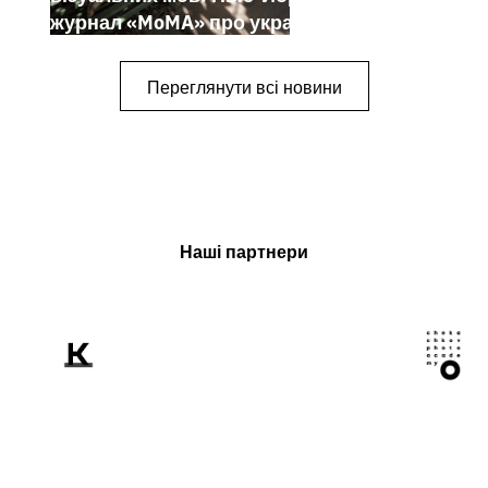
журнал «MoMA» про українських
митців-документалістів
Переглянути всі новини
Наші партнери