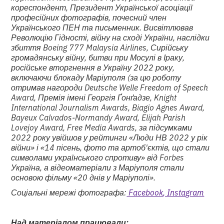
кореспондент, Президент Української асоціації
професійних фотографів, почесний член
Українського ПЕН та письменник. Висвітлював
Революцію Гідності, війну на сході України, наслідки
збиття Boeing 777 Malaysia Airlines, Сирійську
громадянську війну, битви при Мосулі в Іраку,
російське вторгнення в Україну 2022 року,
включаючи блокаду Маріуполя (за цю роботу
отримав нагороди Deutsche Welle Freedom of Speech
Award, Премія імені Георгія Ґонґадзе, Knight
International Journalism Awards, Biagio Agnes Award,
Bayeux Calvados-Normandy Award, Elijah Parish
Lovejoy Award, Free Media Awards, за підсумками
2022 року увійшов у рейтинги «Люди НВ 2022 у рік
війни» і «14 пісень, фото та артоб'єктів, що стали
символами українського спротиву» від Forbes
Україна, а відеоматеріали з Маріуполя стали
основою фільму «20 днів у Маріуполі».
Соціальні мережі фотографа:
Facebook
, Instagram
Над матеріалом працювали: