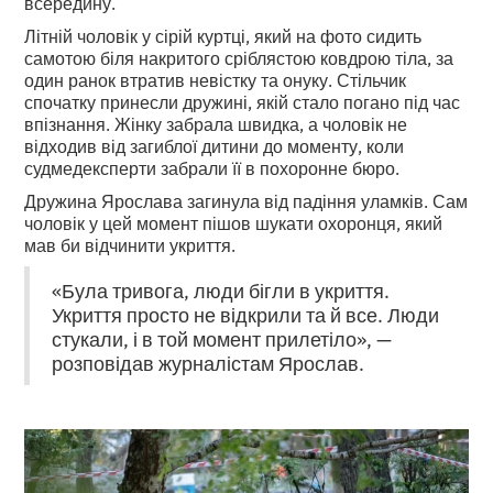
всередину.
Літній чоловік у сірій куртці, який на фото сидить
самотою біля накритого сріблястою ковдрою тіла, за
один ранок втратив невістку та онуку. Стільчик
спочатку принесли дружині, якій стало погано під час
впізнання. Жінку забрала швидка, а чоловік не
відходив від загиблої дитини до моменту, коли
судмедексперти забрали її в похоронне бюро.
Дружина Ярослава загинула від падіння уламків. Сам
чоловік у цей момент пішов шукати охоронця, який
мав би відчинити укриття.
«Була тривога, люди бігли в укриття.
Укриття просто не відкрили та й все. Люди
стукали, і в той момент прилетіло», —
розповідав журналістам Ярослав.