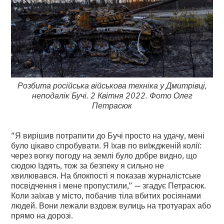
Розбита російська військова техніка у Дмитрівці,
неподалік Бучі. 2 Квітня 2022. Фото Олег
Петрасюк
“Я вирішив потрапити до Бучі просто на удачу, мені
було цікаво спробувати. Я їхав по виїждженій колії:
через вогку погоду на землі було добре видно, що
сюдою їздять, тож за безпеку я сильно не
хвилювався. На блокпості я показав журналістське
посвідчення і мене пропустили,” — згадує Петрасюк.
Коли заїхав у місто, побачив тіла вбитих росіянами
людей. Вони лежали вздовж вулиць на тротуарах або
прямо на дорозі.