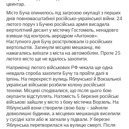
цвинтар.
Місто Буча опинилось під загрозою окупації з перших
днів повномасштабної російсько-української війни. 24
лютого поруч з Бучею російська армія висадила
вертолітний десант у містечку Гостомель, ненадовго
взявши під контроль аеродром «Антонов».
Наступного дня Бучу розстрілювали із російських
вертольотів. Загинули місцеві мешканці, які
намагались виїхати з міста на автомобілях. Проте 25
лютого місто ще не вдалось захопити.
Наприкінці лютого військових РФ чекала ще одна
невдала спроба захопити Бучу та пройти далі в
Ірпінь. На перехресті вулиць Яблунської й Вокзальної
українські військові розбили колону російської
техніки. Місцеві сподівалися, що після цього бою
окупанти відступлять. Натомість 5 березня російські
військові зайшли у місто з боку містечка Ворзель. На
Яблунській вони створили свою базу – зайняли
довколишні будинки, а місцевих мешканців виселили
у сусідні хати або ж загнали у підвали. У березні
Яблунська перетворилася на вулицю смерті. Після