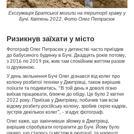
Ексгумація Братської могили на території храму у
Бучі. Квітень 2022. Фото Олег Петрасюк
Ризикнув заїхати у місто
Фотограф Олег Петрасюк у дитинстві часто приїздив
до бабусиного будинку в Бучі. Двадцять років потому,
з 2016 по 2019 рік, жив там спокійним життям разом
із дружиною.
У день звільнення Бучі Олег дізнався від колег про
колону розбитої техніки у Дмитрівці, також вирішив
поїхати та подивитись. “В той день я доволі пізно
виїхав працювати, ближче до обіду. Це було 2 квітня
2022 року. Приїхав у Дмитрівку, побачив там всім
відому розбиту російську колону, зробив серію кадрів,
зустрів декількох колег”, - згадує фотограф.
Олег каже, що закінчивши зйомку в Дмитрівці,
вирішив спробувати потрапити до Бучі. Йому було
цікаво, що сталось із містом в окупації, та нарешті