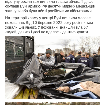
відступу росіян там виявили тіла загиблих. Під час
окупації Бучі армією РФ десятки мирних мешканців
загинули або були вбиті російськими військовими.
На території храму у центрі Бучі виявили масове
поховання. Від 10 березня 2022 року росіяни там
ховали цивільних. У похованні знайшли тіла 67
людей, деяких і досі не вдалось ідентифікувати.