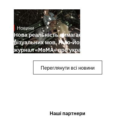
Новини
19.1.2025
Нова реальність вимагає нових
візуальних мов. Нью-Йоркський
журнал «MoMA» про українських
митців-документалістів
Переглянути всі новини
Наші партнери