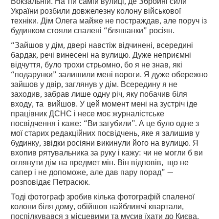
Вокзальній. На тій самій вулиці, де Збройні сили
України розбили довжелезну колону військової
техніки. Дім Олега майже не постраждав, але поруч із
будинком стояли спалені “бляшанки” росіян.
“Зайшов у дім, двері навстіж відчинені, всередині
бардак, речі винесені на вулицю. Дуже неприємні
відчуття, було трохи стрьомно, бо я не знав, які
“подарунки” залишили мені вороги. Я дуже обережно
зайшов у двір, заглянув у дім. Всередину я не
заходив, забрав лише одну річ, яку побачив біля
входу, та вийшов. У цей момент мені на зустріч іде
працівник ДСНС і несе моє журналістське
посвідчення і каже: “Ви загубили”. А це було одне з
мої старих редакційних посвідчень, яке я залишив у
будинку, звідки росіяни викинули його на вулицю. Я
вхопив рятувальника за руку і кажу: чи не могли б ви
оглянути дім на предмет мін. Він відповів, що не
сапер і не допоможе, але дав пару порад” —
розповідає Петрасюк.
Тоді фотограф зробив кілька фотографій спаленої
колони біля дому, обійшов найближчі квартали,
поспілкувався з місцевими та мусив їхати до Києва,