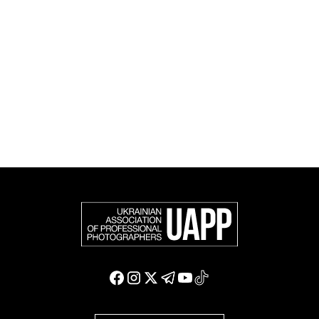
фотографію в міжнародному фотографічному
співтоваристві та є офіційним членом Федерації
європейських фотографів (FEP) — міжнародної
організації, яка представляє більше 50 000
професійних фотографів в Європі та інших країнах
світу.
Доєднатися і підтримати нас