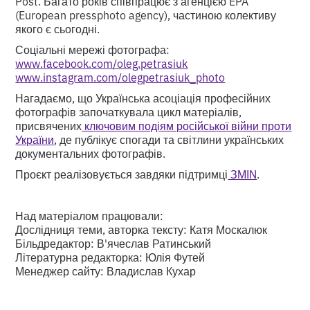
Post. Багато років співпрацює з агенцією EPA
(European pressphoto agency), частиною колективу
якого є сьогодні.
Соціальні мережі фотографа:
www.facebook.com/oleg.petrasiuk
www.instagram.com/olegpetrasiuk_photo
Нагадаємо, що Українська асоціація професійних
фотографів започаткувала цикл матеріалів,
присвячених
ключовим подіям російської війни проти
України
, де публікує спогади та світлини українських
документальних фотографів.
Проєкт реалізовується завдяки підтримці
ЗМІN
.
Над матеріалом працювали:
Дослідниця теми, авторка тексту: Катя Москалюк
Більдредактор: В'ячеслав Ратинський
Літературна редакторка: Юлія Футей
Менеджер сайту: Владислав Кухар