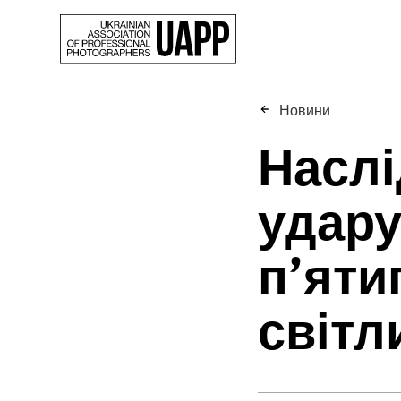
Новини
Наслі
удару
п’яти
світл