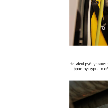
На місці руйнування 
інфраструктурного об