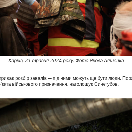
Харків, 31 травня 2024 року. Фото Якова Ляшенка
триває розбір завалів — під ними можуть ще бути люди. Пор
’єкта військового призначення, наголошує Синєгубов.