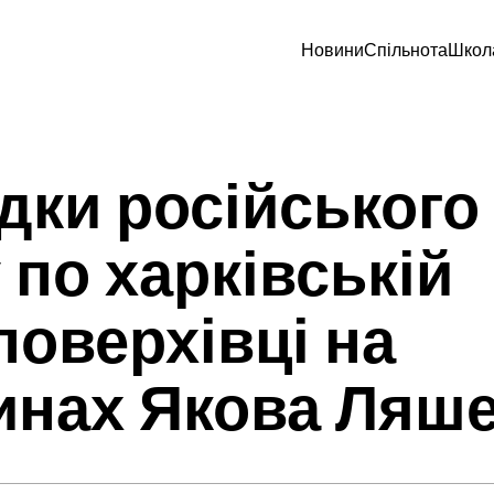
Новини
Спільнота
Школ
дки російського
 по харківській
поверхівці на
инах Якова Ляш