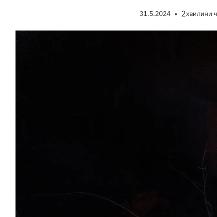
•
2
31.5.2024
хвилини 