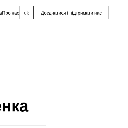
а
Про нас
uk
Доєднатися і підтримати нас
енка