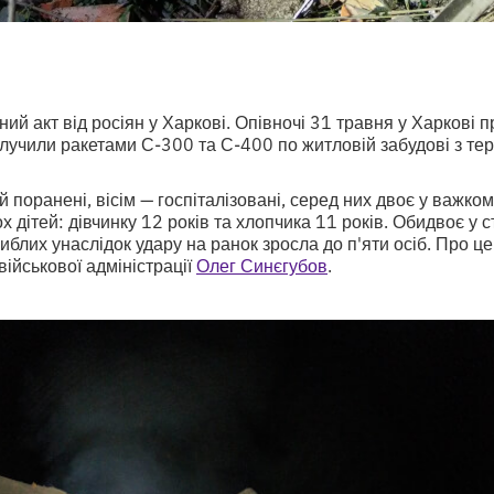
ий акт від росіян у Харкові. Опівночі 31 травня у Харкові п
влучили ракетами С-300 та С-400 по житловій забудові з тер
 поранені, вісім — госпіталізовані, серед них двоє у важком
х дітей: дівчинку 12 років та хлопчика 11 років. Обидвоє у с
агиблих унаслідок удару на ранок зросла до п'яти осіб. Про 
військової адміністрації
Олег Синєгубов
.