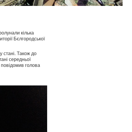
ролунали кілька
иторії Бєлгородської
у стані. Також до
тані середньої
це повідомив голова