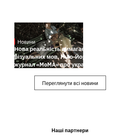
Новини
19.1.2025
Нова реальність вимагає нових
візуальних мов. Нью-Йоркський
журнал «MoMA» про українських
митців-документалістів
Переглянути всі новини
Наші партнери