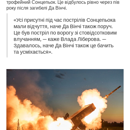
трофейний Сонцепьок. Це відбулось рівно через пів
року після загибелі Да Вінчі.
«Усі присутні під час пострілів Сонцепьока
мали відчуття, наче Да Вінчі також поруч.
Це був постріл по ворогу зі стовідсотковим
влучанням, — каже Влада Ліберова. —
Здавалось, наче Да Вінчі також це бачить
та усміхається».