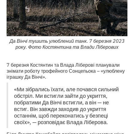
Да Вінчі тушить улюблений танк. 7 березня 2023
року. Фото Костянтина та Влади Ліберових
7 березня Костянтин та Влада Ліберові планували
знімати роботу трофейного Сонцепьока – «улюблену
іграшку Да Вінчі».
«Ми зібрались їхати, але почався сильний
обстріл. Ми встигли зайти до укриття,
побратими Да Вінчі встигли, а він — не
встиг. Він завжди заходив до укриття
останнім, щоб переконатись у безпеці
своїх», — розповідає Влада Ліберова.
Біля Дмитра Коцюбайла розірвалась мінометна міна,