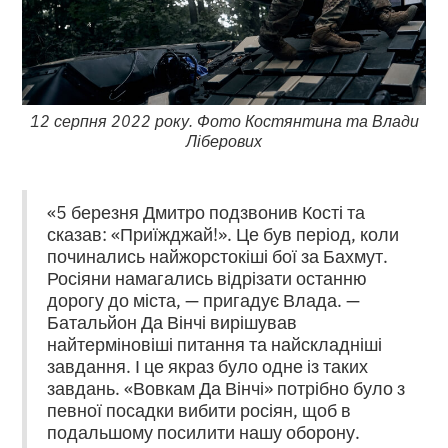
12 серпня 2022 року. Фото Костянтина та Влади
Ліберових
«5 березня Дмитро подзвонив Кості та
сказав: «Приїжджай!». Це був період, коли
починались найжорстокіші бої за Бахмут.
Росіяни намагались відрізати останню
дорогу до міста, — пригадує Влада. —
Батальйон Да Вінчі вирішував
найтерміновіші питання та найскладніші
завдання. І це якраз було одне із таких
завдань. «Вовкам Да Вінчі» потрібно було з
певної посадки вибити росіян, щоб в
подальшому посилити нашу оборону.