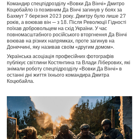
Командир спецпідрозділу «Вовки Да Вінчі» Дмитро
Коцюбайло із позивним Да Вінчі загинув у боях за
Бахмут 7 березня 2023 року. Дмитру було лише 27
років, а воював він — з 18. Після Революції Гідності
поїхав добровольцем на схід України. У час
повномасштабного російського вторгнення Да Вінчі
воював на різних напрямках, проте загинув на
Донеччині, яку називав своїм «другим домом».
Українська асоціація професійних фотографів
публікує світлини Костянтина та Влади Ліберових, які
знімали роботу спецпідрозділу «Вовки Да Вінчі» в
останні дні життя їхнього командира Дмитра
Коцюбайла.