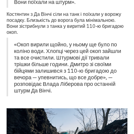
Вони поїхали на штурм».
Костянтин з Да Вінчі сіли на танк і поїхали у ворожу
посадку. Близькість до ворога була мінімальною.
Вони зістрибнули з танка у виритий 110-ю бригадою
окоп.
«Окоп вирили щойно, у ньому ще було по
коліно води. Хлопці через цей окоп зайшли
та все очистили. Штурмові дії тривали
трішки більше години. Дмитро зі своїми
бійцями залишився з 110-ю бригадою до
вечора — упевнитись, що все добре», —
розповідає Влада Ліберова про останній
штурм Да Вінчі.