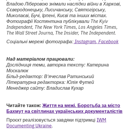
Владою Ліберовою знімали наслідки війни в Харкові,
Сєверодонецьку, Лисичанську, Святогірську,
Миколаєві, Бучі, Ірпені, Києві та інших містах.
Фотографії Костянтина публікували The Kyiv
Independent, The New York Times, Los Angeles Times,
The Wall Street Journa, The Insider, The Independent.
Соціальні мережі фотографа:
Instagram
, Facebook
Над матеріалом працювали:
Дослідниця теми, авторка тексту: Катерина
Москалюк
Більд-редактор: В'ячеслав Ратинський
Літературна редакторка: Юлія Футей
Менеджер сайту: Владислав Кухар
Читайте також:
Життя на межі. Боротьба за місто
Бахмут на світлинах українських документалістів
Проєкт реалізовується завдяки підтримці
IWM
Documenting Ukraine
.