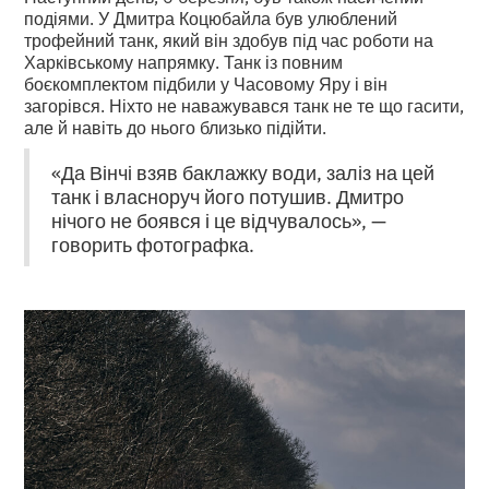
подіями. У Дмитра Коцюбайла був улюблений
трофейний танк, який він здобув під час роботи на
Харківському напрямку. Танк із повним
боєкомплектом підбили у Часовому Яру і він
загорівся. Ніхто не наважувався танк не те що гасити,
але й навіть до нього близько підійти.
«Да Вінчі взяв баклажку води, заліз на цей
танк і власноруч його потушив. Дмитро
нічого не боявся і це відчувалось», —
говорить фотографка.