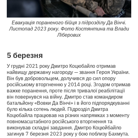
Евакуація пораненого бійця з підрозділу Да Вінчі.
Листопад 2023 року. Фото Костянтина та Влади
Ліберових
5 березня
У грудні 2021 року Дмитро Коцюбайло отримав
найвищу державну нагороду — звання Героя України.
Він був добровольцем, долучився до сил опору
російському вторгненню у 2014 році. Згодом отримав
важке поранення, проте після тривалої реабілітації
він повернувся на війну. Дмитро став командиром
батальйону «Вовки Да Вінчі» і в його підпорядкуванні
було кілька сотень людей. Підрозділ Дмитра
Коцюбайла працював на різних напрямках з моменту
повномасштабного російського вторгнення та
виконував складні завдання. Дмитро Коцюйбайло
загинув 7 березня 2023 року у бою поблизу Бахмута.