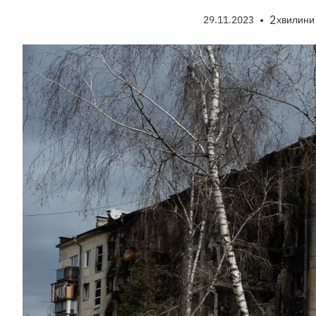
•
2
29.11.2023
хвилини