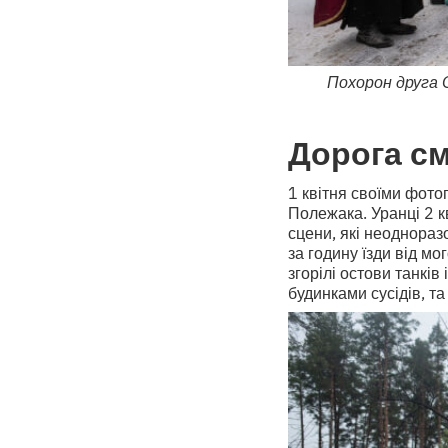
Похорон друга 
Дорога см
1 квітня своїми фото
Полежака. Уранці 2 кв
сцени, які неоднораз
за годину їзди від м
згорілі остови танкі
будинками сусідів, та 