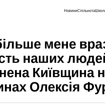
Новини
Спільнота
Школ
ільше мене вра
ість наших люде
нена Київщина 
инах Олексія Ф