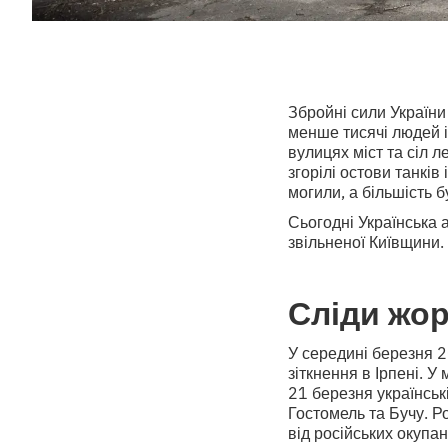
Збройні сили України 
менше тисячі людей і
вулицях міст та сіл л
згорілі остови танків
могили, а більшість б
Сьогодні Українська 
звільненої Київщини. 
Сліди жор
У середині березня 2
зіткнення в Ірпені. У
21 березня українськ
Гостомель та Бучу. Ро
від російських окупан