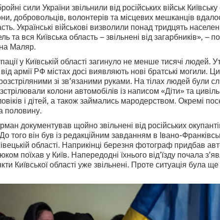
ройні сили України звільнили від російських військ Київськ
и, добровольців, волонтерів та місцевих мешканців вдалос
сть. Українські військові визволили понад тридцять населен
ель та вся Київська область – звільнені від загарбників», – 
нна Маляр.
упації у Київській області загинуло не менше тисячі людей. Ут
х від армії РФ містах досі виявляють нові братські могили. 
озстріляними зі зв’язаними руками. На тілах людей були сл
розстрілювали колони автомобілів із написом «Діти» та цивіл
ловіків і дітей, а також займались мародерством. Окремі по
а половину.
ман документував щойно звільнені від російських окупанті
 До того він був із редакційним завданням в Івано-Франківсь
івецькій області. Наприкінці березня фотограф придбав авт
ком поїхав у Київ. Напередодні їхнього від’їзду почала з’я
кти Київської області уже звільнені. Проте ситуація була ще