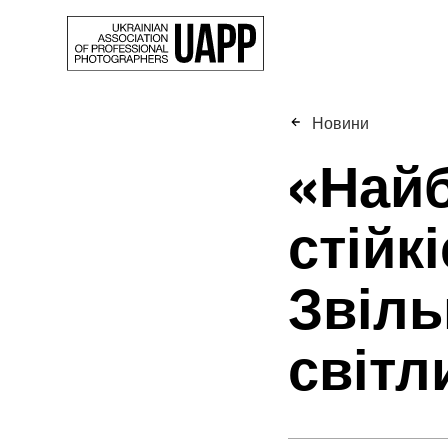
Новини
«Найб
стійк
Звіль
світл