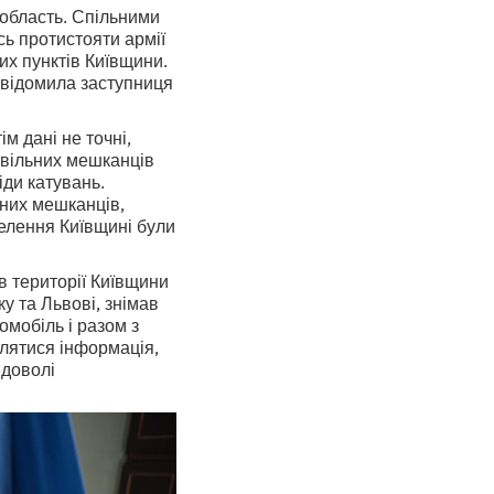
у область. Спільними
ь протистояти армії
их пунктів Київщини.
повідомила заступниця
ім дані не точні,
Цивільних мешканців
іди катувань.
ьних мешканців,
селення Київщині були
в території Київщини
ку та Львові, знімав
омобіль і разом з
влятися інформація,
 доволі