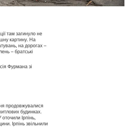
ції там загинуло не
ашну картину. На
атувань, на дорогах –
лень – братські
сія Фурмана зі
езня продовжувалися
 житлових будинках.
 оточили Ірпінь,
щини. Ірпінь звільнили