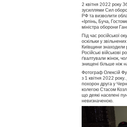
2 квітня 2022 року Зб
зусиллями Сил оборон
РФ та визволити обла
«Ірпінь, Буча, Гостом
міністра оборони Га
Під час російської ок
оскільки у звільнени
Київщини знаходили р
Російські військові 
ґвалтували жінок, чо
знищені більше ніж н
Фотограф Олексій Фур
з 1 квітня 2022 року.
похорон друга у Черн
колегою Стасом Козлю
що деякі населені пун
невизначеною.