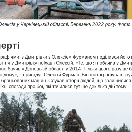
Олексія у Чернівецькій області. Березень 2022 року. Фото
ерті
графіями із Дмитрівки з Олексієм Фурманом поділився його 
ітня у Дмитрівку поїхав і Олексій. «Те, що я побачив у Дмит
ово бачив у Донецькій області у 2014. Тільки цього разу це 
ого дому», – пригадує Олексій Фурман. Він фотографував зру
в і броньованих машин. Слухав історії людей, що залишилися 
їхні спогади про бої, які точилися тут ще декілька діб тому.