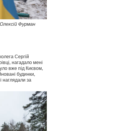
 Олексій Фурман
колега Сергій
рівці, нагадало мені
було вже під Києвом,
йновані будинки,
і наглядали за