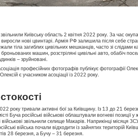
звільнили Київську область 2 квітня 2022 року. За час окупа
 виросли нові цвинтарі. Армія РФ залишила після себе стр
ежали тіла загиблих цивільних мешканців, часто зі слідами к
 і броньованих машин, розстріляні цивільні авто, обабіч посе
удинків – зруйновані.
асоціація професійних фотографів публікує фотографії Олек
Олексій є учасником асоціації із 2022 року.
стокості
022 року тривали активні бої за Київщину. Із 13 до 21 бер
 місті Буча російські військові облаштували вогневі позиції у
і військові звільнили селище Макарів. Наприкінці місяця ЗСУ
сійські війська почали відходити із зайнятих територій Київ
тів 28 березня, а Бучу – 31 березня.