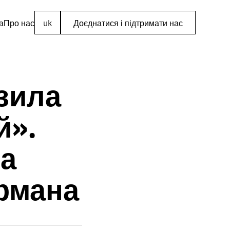
а
Про нас
uk
Доєднатися і підтримати нас
зила
й».
на
урмана