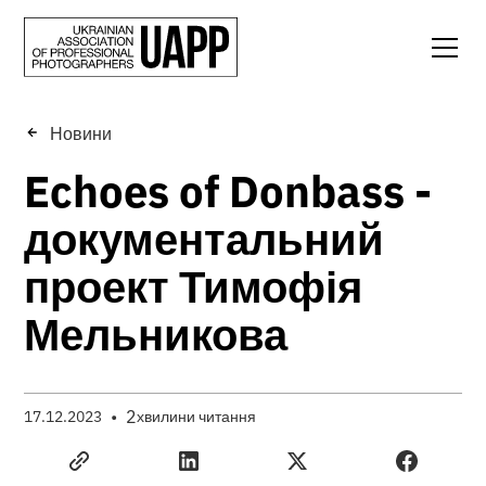
Новини
Echoes of Donbass -
документальний
проект Тимофія
Мельникова
•
2
17.12.2023
хвилини читання