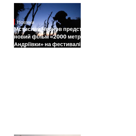
Новини
23.1.2025
Мстислав Чернов представить свій
новий фільм «2000 метрів до
Андріївки» на фестивалі Sundance