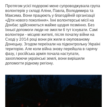
Протягом усієї подорожі мене супроводжувала група
волонтерів у складі Аліни, Павла, Володимира та
Максима. Вони працюють у благодійній організації
«Діти нового покоління». Їхні волонтерські місії на
Донбас здійснюються майже щодня позмінно. Без
їхньої допомоги люди не змогли б тут існувати. Самі
волонтери - місцеві жителі, після початку війни на
Сході у 2014 році вони рік жили в окупованому
Донецьку. Згодом переїхали на підконтрольну Україні
територію. Але коли війна знову перейшла в гарячу
фазу, і російська армія почала наступати,
захоплюючи українські землі, вони вирішили
допомогти рідному регіону.