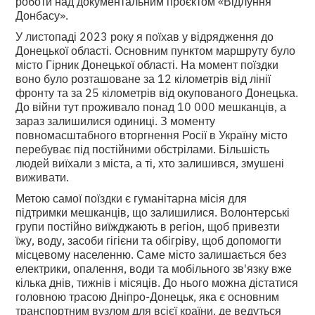
роботи над документальним проєктом «Відлуння
Донбасу».
У листопаді 2023 року я поїхав у відрядження до
Донецької області. Основним пунктом маршруту було
місто Гірник Донецької області. На момент поїздки
воно було розташоване за 12 кілометрів від лінії
фронту та за 25 кілометрів від окупованого Донецька.
До війни тут проживало понад 10 000 мешканців, а
зараз залишилися одиниці. З моменту
повномасштабного вторгнення Росії в Україну місто
перебуває під постійними обстрілами. Більшість
людей виїхали з міста, а ті, хто залишився, змушені
виживати.
Метою самої поїздки є гуманітарна місія для
підтримки мешканців, що залишилися. Волонтерські
групи постійно виїжджають в регіон, щоб привезти
їжу, воду, засоби гігієни та обігріву, щоб допомогти
місцевому населенню. Саме місто залишається без
електрики, опалення, води та мобільного зв'язку вже
кілька днів, тижнів і місяців. До нього можна дістатися
головною трасою Дніпро-Донецьк, яка є основним
транспортним вузлом для всієї країни, де ведуться