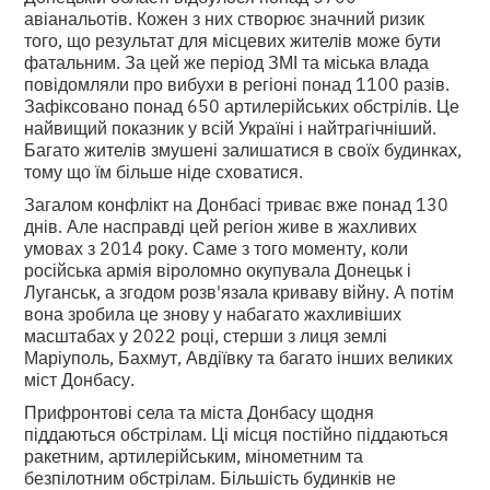
авіанальотів. Кожен з них створює значний ризик
того, що результат для місцевих жителів може бути
фатальним. За цей же період ЗМІ та міська влада
повідомляли про вибухи в регіоні понад 1100 разів.
Зафіксовано понад 650 артилерійських обстрілів. Це
найвищий показник у всій Україні і найтрагічніший.
Багато жителів змушені залишатися в своїх будинках,
тому що їм більше ніде сховатися.
Загалом конфлікт на Донбасі триває вже понад 130
днів. Але насправді цей регіон живе в жахливих
умовах з 2014 року. Саме з того моменту, коли
російська армія віроломно окупувала Донецьк і
Луганськ, а згодом розв'язала криваву війну. А потім
вона зробила це знову у набагато жахливіших
масштабах у 2022 році, стерши з лиця землі
Маріуполь, Бахмут, Авдіївку та багато інших великих
міст Донбасу.
Прифронтові села та міста Донбасу щодня
піддаються обстрілам. Ці місця постійно піддаються
ракетним, артилерійським, мінометним та
безпілотним обстрілам. Більшість будинків не