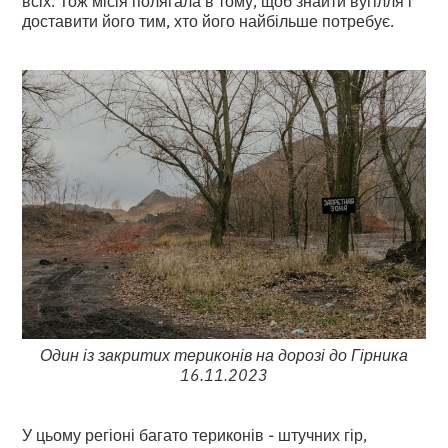
всіх. Тож місія полягала в тому, щоб знайти вугілля і
доставити його тим, хто його найбільше потребує.
Один із закритих териконів на дорозі до Гірника
16.11.2023
У цьому регіоні багато териконів - штучних гір,