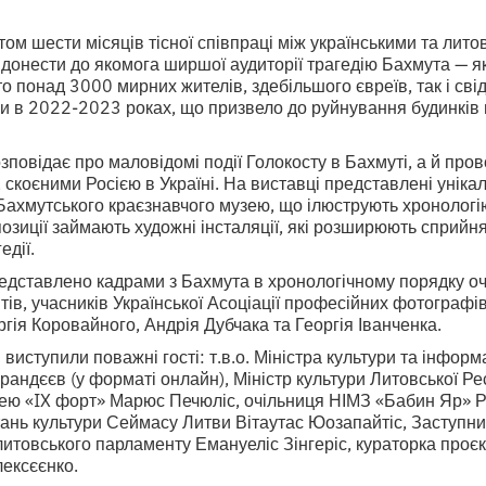
том шести місяців тісної співпраці між українськими та лит
 донести до якомога ширшої аудиторії трагедію Бахмута — я
ито понад 3000 мирних жителів, здебільшого євреїв, так і св
и в 2022-2023 роках, що призвело до руйнування будинків 
зповідає про маловідомі події Голокосту в Бахмуті, а й пров
скоєними Росією в Україні. На виставці представлені унікал
Бахмутського краєзнавчого музею, що ілюструють хронологі
озиції займають художні інсталяції, які розширюють сприйн
едії.
едставлено кадрами з Бахмута в хронологічному порядку оч
ів, учасників Української Асоціації професійних фотографів
гія Коровайного, Андрія Дубчака та Георгія Іванченка.
 виступили поважні гості: т.в.о. Міністра культури та інформ
рандєєв (у форматі онлайн), Міністр культури Литовської Р
зею «IX форт» Марюс Печюліс, очільниця НІМЗ «Бабин Яр» Р
тань культури Сеймасу Литви Вітаутас Юозапайтіс, Заступник
итовського парламенту Емануеліс Зінгеріс, кураторка проєк
ексєєнко.