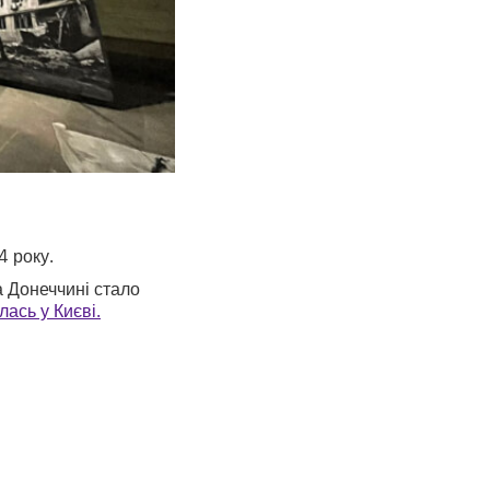
 року.
а Донеччині стало
ась у Києві.