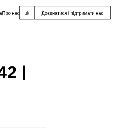
а
Про нас
uk
Доєднатися і підтримати нас
42 |