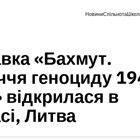
Новини
Спільнота
Школ
вка «Бахмут.
чя геноциду 19
 відкрилася в
сі, Литва