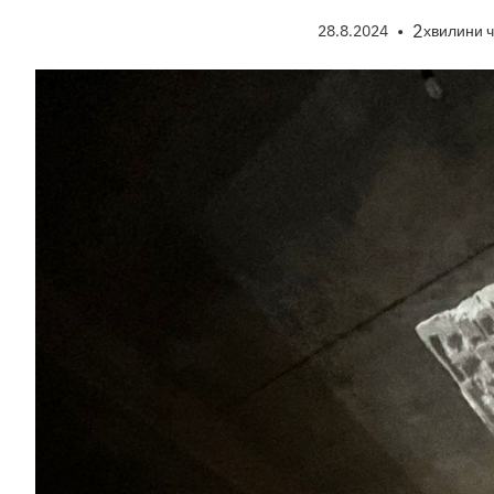
•
2
28.8.2024
хвилини 