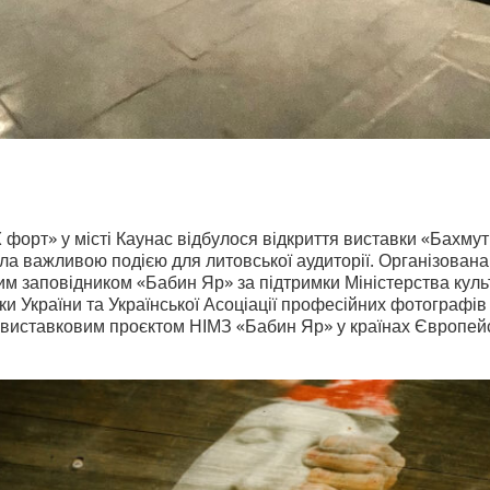
X форт» у місті Каунас відбулося відкриття виставки «Бахму
ла важливою подією для литовської аудиторії. Організован
м заповідником «Бабин Яр» за підтримки Міністерства куль
ки України та Української Асоціації професійних фотографів
 виставковим проєктом НІМЗ «Бабин Яр» у країнах Європей