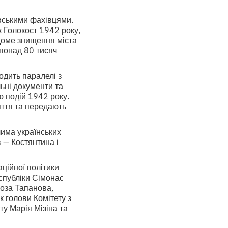
овськими фахівцями.
к Голокост 1942 року,
ідоме знищення міста
понад 80 тисяч
одить паралелі з
ьні документи та
ю подій 1942 року.
яття та передають
има українських
 — Костянтина і
аційної політики
еспубліки Сімонас
оза Тапанова,
 голови Комітету з
ту Марія Мізіна та