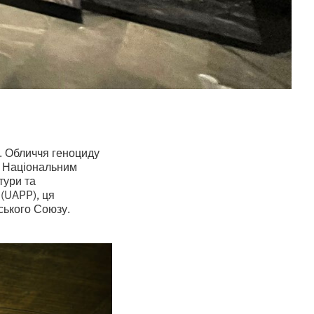
т. Обличчя геноциду
а Національним
тури та
 (UAPP), ця
ського Союзу.