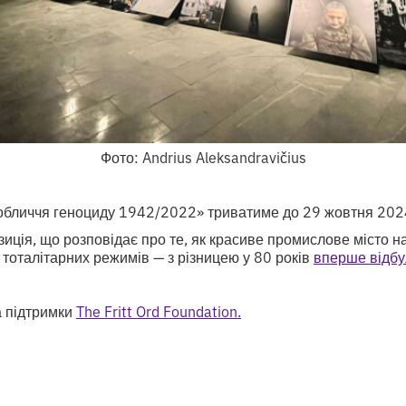
Фото: Andrius Aleksandravičius
обличчя геноциду 1942/2022» триватиме до 29 жовтня 2024
иція, що розповідає про те, як красиве промислове місто н
 тоталітарних режимів — з різницею у 80 років
вперше відбул
а підтримки
The Fritt Ord Foundation.