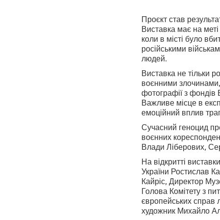
Проєкт став результа
Виставка має на меті
коли в місті було вб
російськими військам
людей.
Виставка не тільки ро
воєнними злочинами, 
фотографії з фондів 
Важливе місце в експ
емоційний вплив траг
Сучасний геноцид пр
воєнних кореспондент
Влади Ліберових, Сер
На відкритті виставки
України Ростислав Ка
Кайріс, Директор Му
Голова Комітету з пи
європейських справ л
художник Михайло Ал