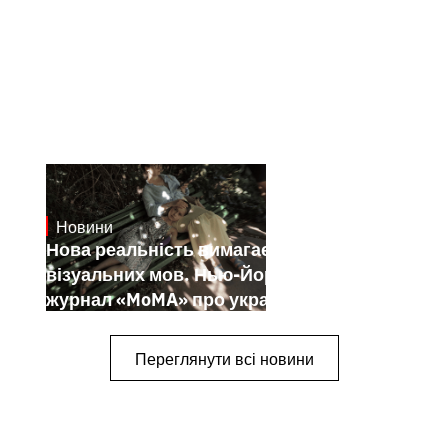
Новини
19.1.2025
Нова реальність вимагає нових
візуальних мов. Нью-Йоркський
журнал «MoMA» про українських
митців-документалістів
Переглянути всі новини