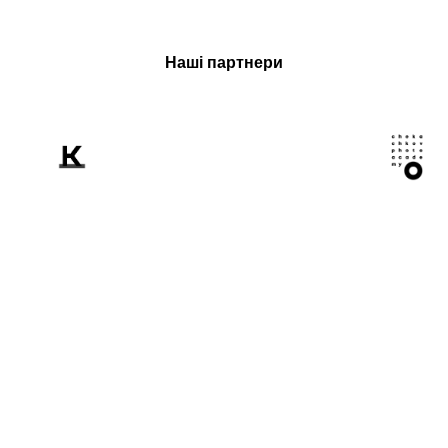
Наші партнери
Розповідаємо
світові про Україну
крізь призму