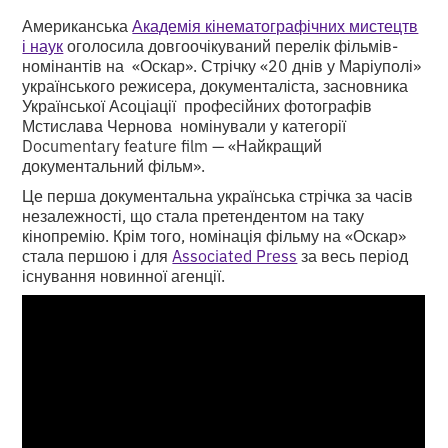
Американська
Академія кінематографічних мистецтв
і наук
оголосила довгоочікуваний перелік фільмів-
номінантів на «Оскар». Стрічку «20 днів у Маріуполі»
українського режисера, документаліста, засновника
Української Асоціації професійних фотографів
Мстислава Чернова номінували у категорії
Documentary feature film — «Найкращий
документальний фільм».
Це перша документальна українська стрічка за часів
незалежності, що стала претендентом на таку
кінопремію. Крім того, номінація фільму на «Оскар»
стала першою і для
Associated Press
за весь період
існування новинної агенції.