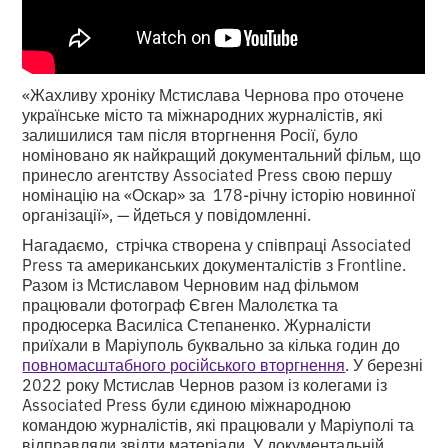
«Жахливу хроніку Мстислава Чернова про оточене
українське місто та міжнародних журналістів, які
залишилися там після вторгнення Росії, було
номіновано як найкращий документальний фільм, що
принесло агентству Associated Press свою першу
номінацію на «Оскар» за 178-річну історію новинної
організації», — йдеться у повідомленні.
Нагадаємо, стрічка створена у співпраці Associated
Press та американських документалістів з Frontline.
Разом із Мстиславом Черновим над фільмом
працювали фотограф Євген Малолєтка та
продюсерка Василіса Степаненко. Журналісти
приїхали в Маріуполь буквально за кілька годин до
повномасштабного російського вторгнення
. У березні
2022 року Мстислав Чернов разом із колегами із
Associated Press були єдиною міжнародною
командою журналістів, які працювали у Маріуполі та
відправляли звідти матеріали. У документальній