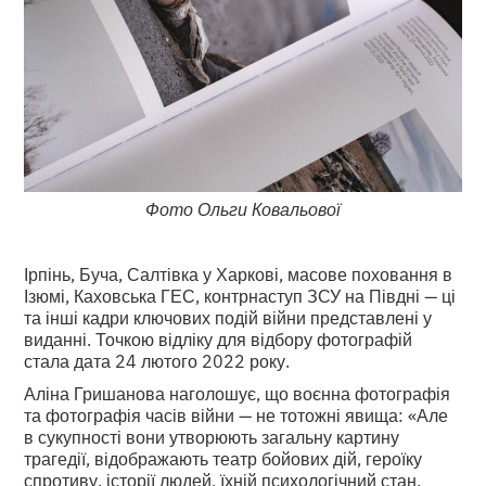
Фото Ольги Ковальової
Ірпінь, Буча, Салтівка у Харкові, масове поховання в
Ізюмі, Каховська ГЕС, контрнаступ ЗСУ на Півдні — ці
та інші кадри ключових подій війни представлені у
виданні. Точкою відліку для відбору фотографій
стала дата 24 лютого 2022 року.
Аліна Гришанова наголошує, що воєнна фотографія
та фотографія часів війни — не тотожні явища: «Але
в сукупності вони утворюють загальну картину
трагедії, відображають театр бойових дій, героїку
спротиву, історії людей, їхній психологічний стан,