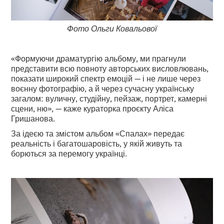
Фото Ольги Ковальової
«Формуючи драматургію альбому, ми прагнули
представити всю повноту авторських висловлювань,
показати широкий спектр емоцій — і не лише через
воєнну фотографію, а й через сучасну українську
загалом: вуличну, студійну, пейзаж, портрет, камерні
сцени, ню», — каже кураторка проєкту Аліса
Гришанова.
За ідеєю та змістом альбом «Спалах» передає
реальність і багатошаровість, у якій живуть та
борються за перемогу українці.