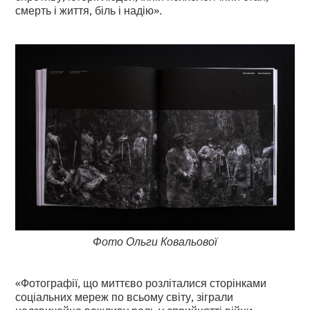
смерть і життя, біль і надію».
Фото Ольги Ковальової
«Фотографії, що миттєво розліталися сторінками
соціальних мереж по всьому світу, зіграли
надзвичайно важливу роль у сприйнятті війни, —