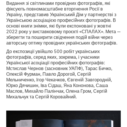
Видання зі світлинами провідних фотографів, які
фіксують повномасштабне вторгнення Росії в
Україну, представив Український Дім у партнерстві з
Українською асоціацією професійних фотографів. В
основі книги знімки, які були експоновані у жовтні
2022 року у виставковому проєкті «СПАЛАХ». Мета —
зберегти та поширити свідчення подій війни через
авторську оптику провідних українських фотографів.
До експозиції увійшло 500 робіт українських
фотографів, серед яких, зокрема, і учасники
Української асоціації професійних фотографів:
Мстислав Чернов (засновник УАПФ), Тарас Бичко,
Олексій Фурман, Павло Дорогой, Сергій
Мельниченко, Ігор Чекачков, Євгеній Завгородній,
Юрко Дячишин, Іва Сідаш, Яна Кононова, Саша
Маслов, Михайло Палінчак, Олена Гром, Сергій
Михальчук та Сергій Коровайний.