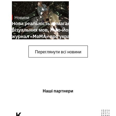
Новини
19.1.2025
Нова реальність вимагає нових
візуальних мов. Нью-Йоркський
журнал «MoMA» про українських
митців-документалістів
Переглянути всі новини
Наші партнери