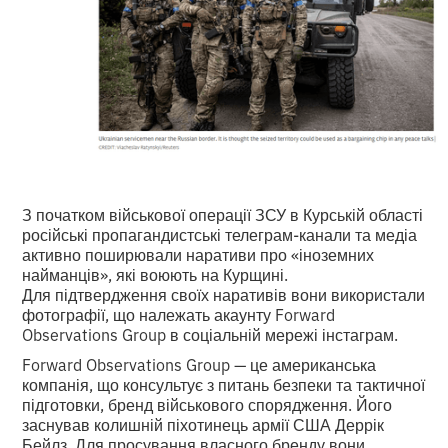
З початком військової операції ЗСУ в Курській області
російські пропагандистські телеграм-канали та медіа
активно поширювали наративи про «іноземних
найманців», які воюють на Курщині.
Для підтвердження своїх наративів вони використали
фотографії, що належать акаунту Forward
Observations Group в соціальній мережі інстаграм.
Forward Observations Group — це американська
компанія, що консультує з питань безпеки та тактичної
підготовки, бренд військового спорядження. Його
заснував колишній піхотинець армії США Деррік
Бейлз. Для просування власного бренду вони