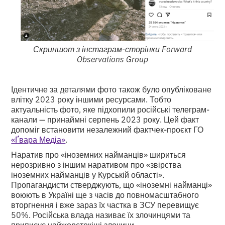
Скриншот з інстаграм-сторінки Forward
Observations Group
Ідентичне за деталями фото також було опубліковане
влітку 2023 року іншими ресурсами. Тобто
актуальність фото, яке підхопили російські телеграм-
канали — принаймні серпень 2023 року. Цей факт
допоміг встановити незалежний фактчек-проєкт ГО
«Ґвара Медіа»
.
Наратив про «іноземних найманців» шириться
нерозривно з іншим наративом про «звірства
іноземних найманців у Курській області».
Пропагандисти стверджують, що «іноземні найманці»
воюють в Україні ще з часів до повномасштабного
вторгнення і вже зараз їх частка в ЗСУ перевищує
50%. Російська влада називає їх злочинцями та
приписує найжорстокіші злочини.