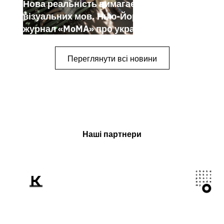
Нова реальність вимагає нових
візуальних мов. Нью-Йоркський
журнал «MoMA» про українських
митців-документалістів
Переглянути всі новини
Наші партнери