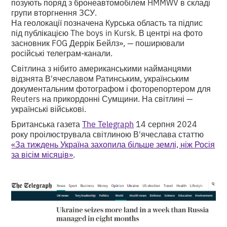
позують поряд з бронеавтомобілем HMMWV в складі
групи вторгнення ЗСУ.
На геолокації позначена Курська область та підпис
під публікацією The boys in Kursk. В центрі на фото
засновник FOG Деррік Бейлз», — поширювали
російські телеграм-канали.
Світлина з нібито американськими найманцями
відзнята В'ячеславом Ратинським, українським
документальним фотографом і фоторепортером для
Reuters на прикордонні Сумщини. На світлині —
українські військові.
Британська газета
The Telegraph
14 серпня 2024
року проілюструвала світлиною В'ячеслава статтю
«За тиждень Україна захопила більше землі, ніж Росія
за вісім місяців»
.