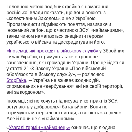
Головною метою подібних фейків є намагання
російської влади показати, що вони воюють з
«колективним Заходом», а не з Україною.
Пропагандисти підмінюють поняття, називаючи
іноземний легіон, що є частиною ЗСУ, «найманцями»,
таким чином намагаються знецінити героїзм
українського війська та дискредитувати його.
«Іноземці, які проходять військову службу
у Збройних
силах України, отримують таке ж грошове
забезпечення, як і громадяни України. Про це йдеться
у статті 21-3 Закону України «Про військовий
обов’язок та військову службу», — роз'яснює
StopFake
. — Україна не вживає жодних дій,
спрямованих на «вербування» ані на своїй території,
ані за кордоном».
Іноземці, які не хочуть підписувати контракт із ЗСУ,
вступають у добровольчі батальйони. Вони не
отримують матеріальної вигоди, а воюють «за ідею».
Але й вони не є «найманцями».
«
Узагалі термін «найманець»
означає, що людина