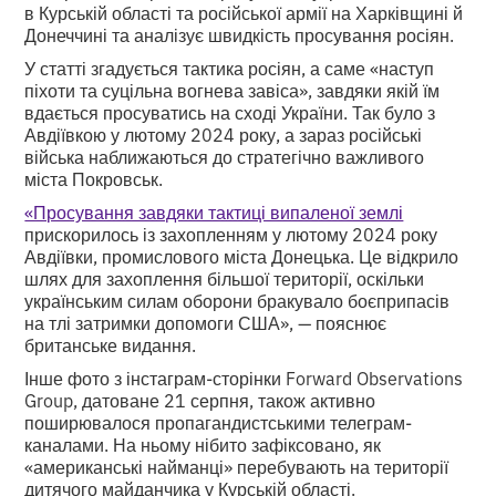
в Курській області та російської армії на Харківщині й
Донеччині та аналізує швидкість просування росіян.
У статті згадується тактика росіян, а саме «наступ
піхоти та суцільна вогнева завіса», завдяки якій їм
вдається просуватись на сході України. Так було з
Авдіївкою у лютому 2024 року, а зараз російські
війська наближаються до стратегічно важливого
міста Покровськ.
«Просування завдяки тактиці випаленої землі
прискорилось із захопленням у лютому 2024 року
Авдіївки, промислового міста Донецька. Це відкрило
шлях для захоплення більшої території, оскільки
українським силам оборони бракувало боєприпасів
на тлі затримки допомоги США», — пояснює
британське видання.
Інше фото з інстаграм-сторінки Forward Observations
Group, датоване 21 серпня, також активно
поширювалося пропагандистськими телеграм-
каналами. На ньому нібито зафіксовано, як
«американські найманці» перебувають на території
дитячого майданчика у Курській області.