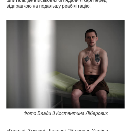
відправкою на подальшу реабілітацію.
Фото Влади й Костянтина Ліберових
«Голодні. Змучені. Щасливі. 25 червня Україна