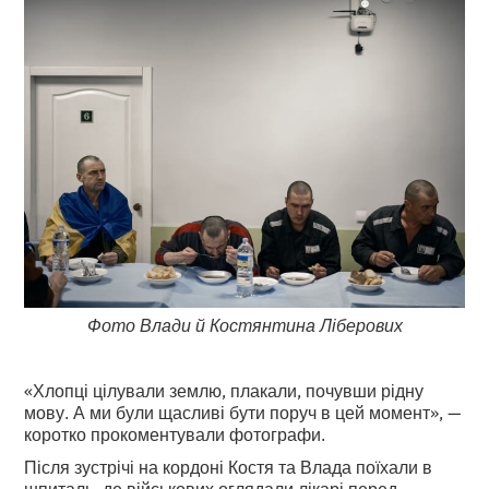
Фото Влади й Костянтина Ліберових
«Хлопці цілували землю, плакали, почувши рідну
мову. А ми були щасливі бути поруч в цей момент», —
коротко прокоментували фотографи.
Після зустрічі на кордоні Костя та Влада поїхали в
шпиталь, де військових оглядали лікарі перед