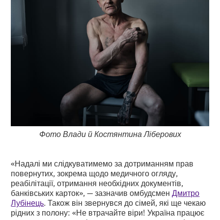
Фото Влади й Костянтина Ліберових
«Надалі ми слідкуватимемо за дотриманням прав
повернутих, зокрема щодо медичного огляду,
реабілітації, отримання необхідних документів,
банківських карток», — зазначив омбудсмен
Дмитро
Лубінець
. Також він звернувся до сімей, які ще чекаю
рідних з полону: «Не втрачайте віри! Україна працює