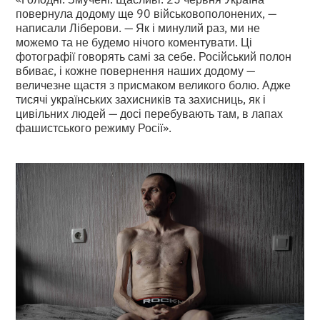
повернула додому ще 90 військовополонених, —
написали Ліберови. — Як і минулий раз, ми не
можемо та не будемо нічого коментувати. Ці
фотографії говорять самі за себе. Російський полон
вбиває, і кожне повернення наших додому —
величезне щастя з присмаком великого болю. Адже
тисячі українських захисників та захисниць, як і
цивільних людей — досі перебувають там, в лапах
фашистського режиму Росії».