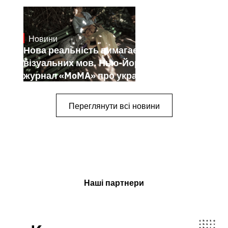
Новини
19.1.2025
Нова реальність вимагає нових
візуальних мов. Нью-Йоркський
журнал «MoMA» про українських
митців-документалістів
Переглянути всі новини
Наші партнери