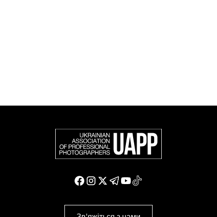
співтоваристві та є офіційним членом Федерації
європейських фотографів (FEP) — міжнародної
організації, яка представляє більше 50 000
професійних фотографів в Європі та інших країнах
світу.
Доєднатися і підтримати нас
Зв'яжіться з нами