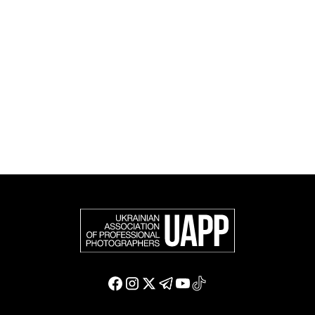
фотографію в міжнародному фотографічному
співтоваристві та є офіційним членом Федерації
європейських фотографів (FEP) — міжнародної
організації, яка представляє більше 50 000
професійних фотографів в Європі та інших країнах
світу.
Доєднатися і підтримати нас