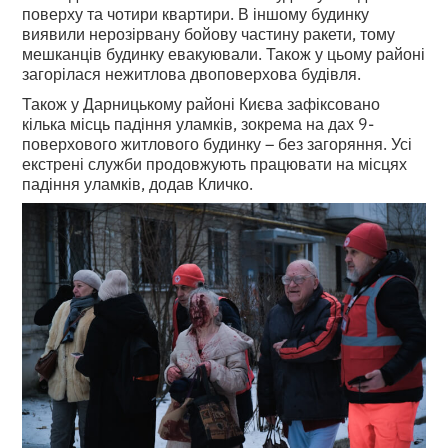
поверху та чотири квартири. В іншому будинку
виявили нерозірвану бойову частину ракети, тому
мешканців будинку евакуювали. Також у цьому районі
загорілася нежитлова двоповерхова будівля.
Також у Дарницькому районі Києва зафіксовано
кілька місць падіння уламків, зокрема на дах 9-
поверхового житлового будинку – без загоряння. Усі
екстрені служби продовжують працювати на місцях
падіння уламків, додав Кличко.