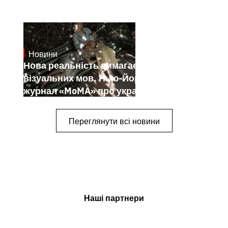
Новини
19.1.2025
Нова реальність вимагає нових
візуальних мов. Нью-Йоркський
журнал «MoMA» про українських
митців-документалістів
Переглянути всі новини
Наші партнери