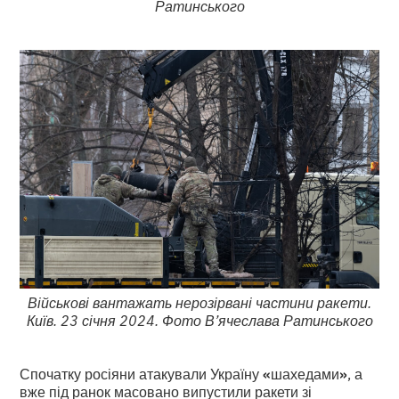
Ратинського
Військові вантажать нерозірвані частини ракети.
Київ. 23 січня 2024. Фото В’ячеслава Ратинського
Спочатку росіяни атакували Україну
«
шахедами
»
, а
вже під ранок масовано випустили ракети зі