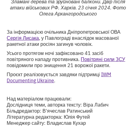
Зламані дерева та зруйновані балкони. Двір після
атаки військових РФ. Харків. 23 січня 2024. Фото
Олега Архангородського
За інформацією очільника Дніпропетровської ОВА
Сергія Лисака
, у Павлограді внаслідок масованої
ракетної атаки росіян загинув чоловік.
Усього протягом ночі зафіксовано 41 засіб
повітряного нападу противника.
Повітряні сили ЗСУ
повідомили про знищення 21 ворожої ракети.
Проєкт реалізовується завдяки підтримці
IWM
Documenting Ukraine
.
Над матеріалом працювали:
Дослідниця теми, авторка тексту: Віра Лабич
Більдредактор: В'ячеслав Ратинський
Літературна редакторка: Юлія Футей
Менеджер сайту: Владислав Кухар