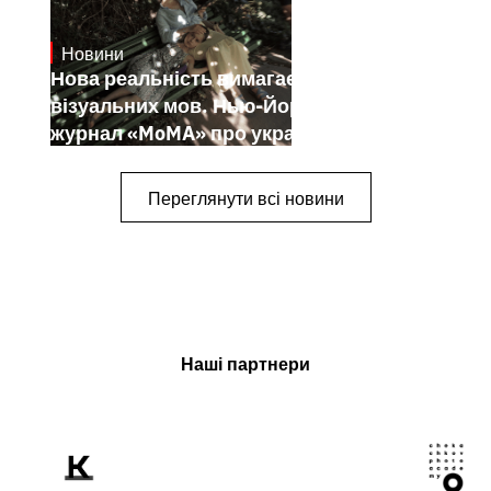
Новини
19.1.2025
Нова реальність вимагає нових
візуальних мов. Нью-Йоркський
журнал «MoMA» про українських
митців-документалістів
Переглянути всі новини
Наші партнери