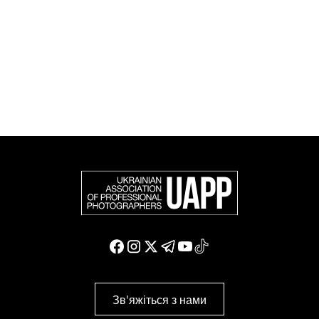
європейських фотографів (FEP) — міжнародної
організації, яка представляє більше 50 000
професійних фотографів в Європі та інших країнах
світу.
Доєднатися і підтримати нас
Зв'яжіться з нами