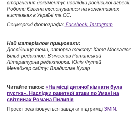
вторгнення документує наслідки російської агресії.
Роботи Євгена експонувалися на колективних
виставках в Україні та ЄС.
Соцмережі фотографа:
Facebook
, Instagram
Над матеріалом працювали:
Дослідниця теми, авторка тексту: Катя Москалюк
Більд-редактор: В'ячеслав Ратинський
Літературна редакторка: Юлія Футей
Менеджер сайту: Владислав Кухар
Читайте також:
«На місці дитячої кімнати була
пустка». Наслідки ракетної атаки по Умані на
світлинах Романа Пилипія
Проєкт реалізовується завдяки підтримці
ЗМІN
.