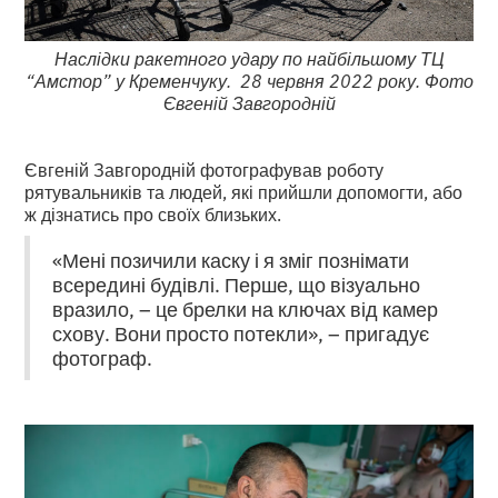
Наслідки ракетного удару по найбільшому ТЦ
“Амстор” у Кременчуку. 28 червня 2022 року. Фото
Євгеній Завгородній
Євгеній Завгородній фотографував роботу
рятувальників та людей, які прийшли допомогти, або
ж дізнатись про своїх близьких.
«Мені позичили каску і я зміг познімати
всередині будівлі. Перше, що візуально
вразило, – це брелки на ключах від камер
схову. Вони просто потекли», – пригадує
фотограф.