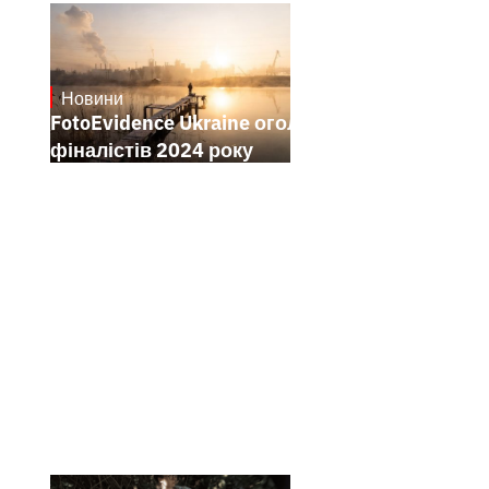
Новини
21.1.2025
FotoEvidence Ukraine оголошує
фіналістів 2024 року