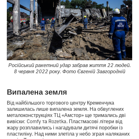
Російський ракетний удар забрав життя 22 людей.
8 червня 2022 року. Фото Євгеній Завгородній
Випалена земля
Від найбільшого торгового центру Кременчука
залишилась лише випалена земля. На обвуглених
металоконструкціях ТЦ «Амстор» ще тримались дві
вивіски: Comfy та Rozetka. Пластмасові літери від
жару розплавились і нагадували дитячі поробки із
пластиліну. Над ними злетіла у небо зграя наляканих