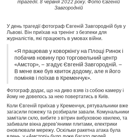
трагедії. 8 червня 2022 року. Фото Євгеній
Завгородній
У день трагедії фотограф Євгеній Завгородній був у
Львові. Він приїхав на тренінг з безпеки для
журналістів, які працюють в умовах війни.
«Я працював у коворкінгу на Площі Ринок і
побачив новину про торговельний центр
«Амстор», – згадує Євгеній Завгородній. –
В мене вже був квиток додому, але я його
поміняв і поїхав в Кременчук».
Фотограф додає, що на диво взяв із собою камеру і
йому не довелось за нею повертатись в Київ.
Коли Євгеній приїхав у Кременчук, рятувальники вже
загасили пожежу та розбирали завали. Комунальники
замітали скло, вибите з вітрин вибуховою хвилею, та
забивали вікна дерев’яними плитами, електрики
оновлювали мережу. Оскільки ракетна атака була
вдень, у «Амсторі» було дуже багато людей.