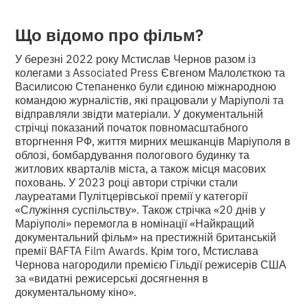
Що відомо про фільм?
У березні 2022 року Мстислав Чернов разом із
колегами з Associated Press Євгеном Малолєткою та
Василисою Степаненко були єдиною міжнародною
командою журналістів, які працювали у Маріуполі та
відправляли звідти матеріали. У документальній
стрічці показаний початок повномасштабного
вторгнення РФ, життя мирних мешканців Маріуполя в
облозі, бомбардування пологового будинку та
житлових кварталів міста, а також місця масових
поховань. У 2023 році автори стрічки стали
лауреатами Пулітцерівської премії у категорії
«Служіння суспільству». Також стрічка «20 днів у
Маріуполі» перемогла в номінації «Найкращий
документальний фільм» на престижній британській
премії BAFTA Film Awards. Крім того, Мстислава
Чернова нагородили премією Гільдії режисерів США
за «видатні режисерські досягнення в
документальному кіно».