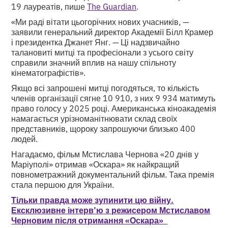
19 лауреатів, пише
The Guardian
.
«Ми раді вітати цьогорічних нових учасників, —
заявили генеральний директор Академії Білл Крамер
і президентка Джанет Янг. — Ці надзвичайно
талановиті митці та професіонали з усього світу
справили значний вплив на нашу спільноту
кінематографістів».
Якщо всі запрошені митці погодяться, то кількість
членів організації сягне 10 910, з них 9 934 матимуть
право голосу у 2025 році. Американська кіноакадемія
намагається урізноманітнювати склад своїх
представників, щороку запрошуючи близько 400
людей.
Нагадаємо, фільм Мстислава Чернова «20 днів у
Маріуполі» отримав «Оскара» як найкращий
повнометражний документальний фільм. Така премія
стала першою для України.
Тільки правда може зупинити цю війну.
Ексклюзивне інтерв’ю з режисером Мстиславом
Черновим після отримання «Оскара»