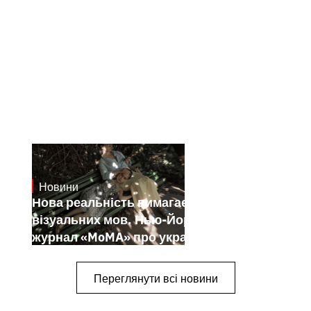
Новини
19.1.2025
Нова реальність вимагає нових
візуальних мов. Нью-Йоркський
журнал «MoMA» про українських
митців-документалістів
Переглянути всі новини