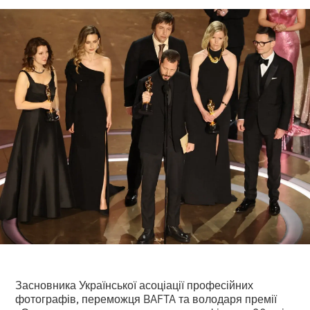
Засновника Української асоціації професійних
фотографів, переможця BAFTA та володаря премії