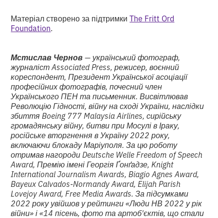
Матеріал створено за підтримки
The Fritt Ord
Foundation
.
Мстислав Чернов
—
український фотограф,
журналіст Associated Press, режисер, воєнний
кореспондент, Президент Української асоціації
професійних фотографів, почесний член
Українського ПЕН та письменник. Висвітлював
Революцію Гідності, війну на сході України, наслідки
збиття Boeing 777 Malaysia Airlines, сирійську
громадянську війну, битви при Мосулі в Іраку,
російське вторгнення в Україну 2022 року,
включаючи блокаду Маріуполя. За цю роботу
отримав нагороди Deutsche Welle Freedom of Speech
Award, Премію імені Георгія Ґонґадзе, Knight
International Journalism Awards, Biagio Agnes Award,
Bayeux Calvados-Normandy Award, Elijah Parish
Lovejoy Award, Free Media Awards. За підсумками
2022 року увійшов у рейтинги «Люди НВ 2022 у рік
війни» і «14 пісень, фото та артоб'єктів, що стали