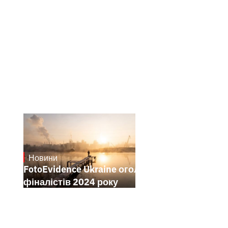
Новини
21.1.2025
FotoEvidence Ukraine оголошує
фіналістів 2024 року