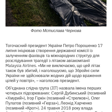
Фото Мстислава Чернова
Тогочасний президент України Петро Порошенко 17
липня ініціював створення державної комісії із
залученням фахівців та міжнародних структур для
розслідування трагедії з літаком авіакомпанії
Malaysia Airlines. «Ми не виключаємо, що цей літак
також був збитий, і наголошуємо, що Збройні сили
України не здійснювали жодних дій щодо враження
цілей у повітрі», – наголосив президент.
Об’єднана слідча група (JIT) назвала імена перших
чотирьох підозрюваних: Сергій Дубинський (позивний
«Хмурий»), Ігор Гіркін (позивний «Стрелков»), Олег
Пулатов (позивний «Гюрза»), Леонід Харченко
(позивний «Крот»). 24 травня 2018 року влада