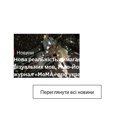
Новини
19.1.2025
Нова реальність вимагає нових
візуальних мов. Нью-Йоркський
журнал «MoMA» про українських
митців-документалістів
Переглянути всі новини