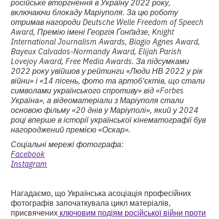
російське вторгнення в Україну 2022 року,
включаючи блокаду Маріуполя. За цю роботу
отримав нагороди Deutsche Welle Freedom of Speech
Award, Премію імені Георгія Ґонґадзе, Knight
International Journalism Awards, Biagio Agnes Award,
Bayeux Calvados-Normandy Award, Elijah Parish
Lovejoy Award, Free Media Awards. За підсумками
2022 року увійшов у рейтинги «Люди НВ 2022 у рік
війни» і «14 пісень, фото та артоб'єктів, що стали
символами українського спротиву» від «Forbes
Україна», а відеоматеріали з Маріуполя стали
основою фільму «20 днів у Маріуполі», який у 2024
році вперше в історії української кінематографії був
нагороджений премією «Оскар».
Соціальні мережі фотографа:
Facebook
Instagram
Нагадаємо, що Українська асоціація професійних
фотографів започаткувала цикл матеріалів,
присвячених
ключовим подіям російської війни проти