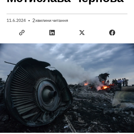
•
2
11.6.2024
хвилини читання