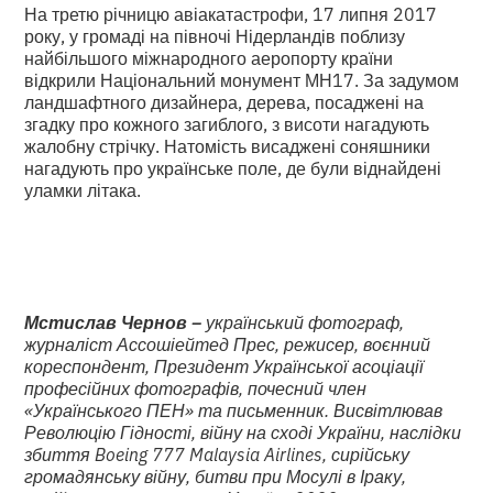
На третю річницю авіакатастрофи, 17 липня 2017
року, у громаді на півночі Нідерландів поблизу
найбільшого міжнародного аеропорту країни
відкрили Національний монумент МН17. За задумом
ландшафтного дизайнера, дерева, посаджені на
згадку про кожного загиблого, з висоти нагадують
жалобну стрічку. Натомість висаджені соняшники
нагадують про українське поле, де були віднайдені
уламки літака.
Мстислав Чернов –
український фотограф,
журналіст Ассошіейтед Прес, режисер, воєнний
кореспондент, Президент Української асоціації
професійних фотографів, почесний член
«Українського ПЕН» та письменник. Висвітлював
Революцію Гідності, війну на сході України, наслідки
збиття Boeing 777 Malaysia Airlines, сирійську
громадянську війну, битви при Мосулі в Іраку,