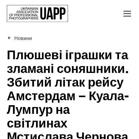
Новини
Плюшеві іграшки та
зламані соняшники.
Збитий літак рейсу
Амстердам – Куала-
Лумпур на
світлинах
Мстислава Чернова