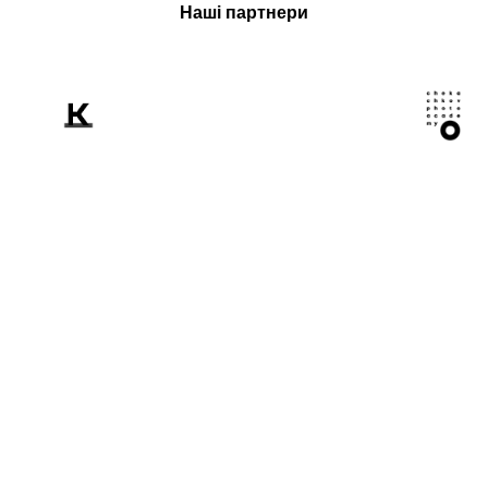
Наші партнери
Розповідаємо
світові про Україну
крізь призму
фотографії.