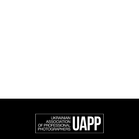
дослідницькі та культурні ініціативами, а також
книговидання.
UAPP репрезентує українську професійну
фотографію в міжнародному фотографічному
співтоваристві та є офіційним членом Федерації
європейських фотографів (FEP) — міжнародної
організації, яка представляє більше 50 000
професійних фотографів в Європі та інших країнах
світу.
Доєднатися і підтримати нас