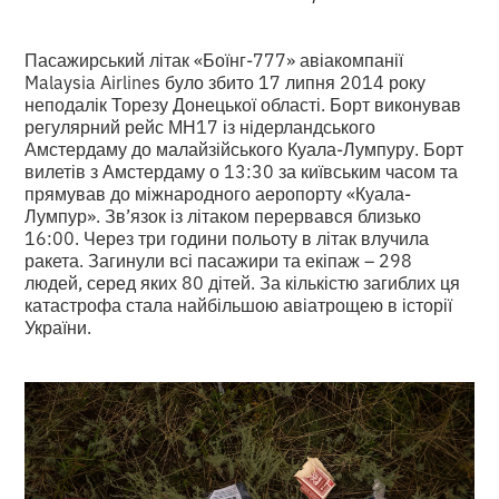
Пасажирський літак «Боїнг-777» авіакомпанії
Malaysia Airlines було збито 17 липня 2014 року
неподалік Торезу Донецької області. Борт виконував
регулярний рейс МН17 із нідерландського
Амстердаму до малайзійського Куала-Лумпуру. Борт
вилетів з Амстердаму о 13:30 за київським часом та
прямував до міжнародного аеропорту «Куала-
Лумпур». Зв’язок із літаком перервався близько
16:00. Через три години польоту в літак влучила
ракета. Загинули всі пасажири та екіпаж – 298
людей, серед яких 80 дітей. За кількістю загиблих ця
катастрофа стала найбільшою авіатрощею в історії
України.