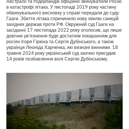
Австралії та Нідерландів офіційно звинуватили Росію
в катастрофі літака. У листопаді 2019 року частину
обвинувального висновку у справі передали до суду
Гааги. Збиття літака спричинило нову хвилю санкцій
західних держав проти РФ. Окружний суд Гааги на
засіданні 17 листопада 2022 року оголосив, що лише
довічне ув'язнення буде достатнім покаранням для
росіян Ігоря Гіркіна та Сергія Дубінського, а також
українця Леоніда Харченка, які визнані винними. 18
травня 2024 року український суд заочно присудив
14 років позбавлення волі Сергію Дубінському.