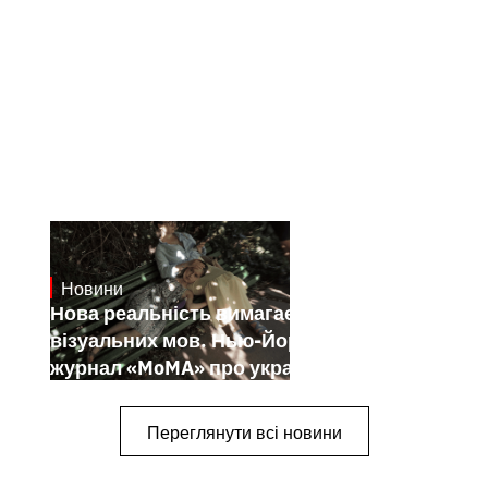
Новини
19.1.2025
Нова реальність вимагає нових
візуальних мов. Нью-Йоркський
журнал «MoMA» про українських
митців-документалістів
Переглянути всі новини