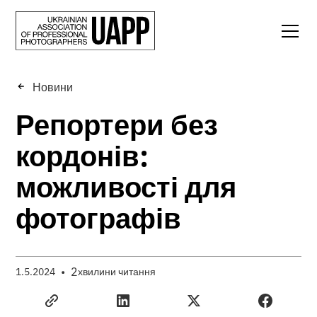
Новини
Репортери без
кордонів:
можливості для
фотографів
•
2
1.5.2024
хвилини читання