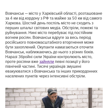
Вовчанськ — місто у Харківській області, розташоване
за 4 км від кордону з РФ та майже за 50 км від самого
Харкова. Шостий день поспіль місто не сходить з
перших шпальт світових медіа. Обстріли, пожежі та
руйнування. Нині місто перебуває під постійним
вогнем росіян. Вовчанськ вдруге за весь період
російського повномасштабного вторгнення може
бути захоплений. Окупанти намагаються оточити
Вовчанськ, наближаючись до нього з різних боків.
Наразі Збройні сили України контролюють місто,
проте росіяни вже
зайняли
певні позиції у його
північній частині. Тисячі українців змушені
евакуюватися з Вовчанська та інших прикордонних
населених пунктів через інтенсивні обстріли.