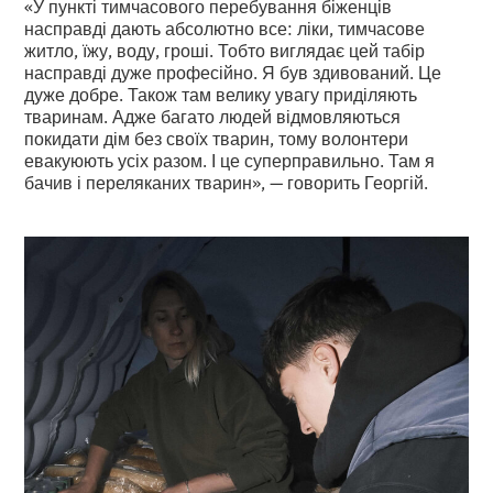
«У пункті тимчасового перебування біженців
насправді дають абсолютно все: ліки, тимчасове
житло, їжу, воду, гроші. Тобто виглядає цей табір
насправді дуже професійно. Я був здивований. Це
дуже добре. Також там велику увагу приділяють
тваринам. Адже багато людей відмовляються
покидати дім без своїх тварин, тому волонтери
евакуюють усіх разом. І це суперправильно. Там я
бачив і переляканих тварин», — говорить Георгій.