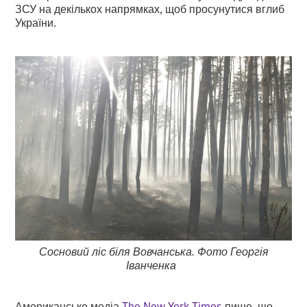
ЗСУ на декількох напрямках, щоб просунутися вглиб
України.
Сосновий ліс біля Вовчанська. Фото Георгія
Іванченка
Американське медіа
The New York Times
пише, що