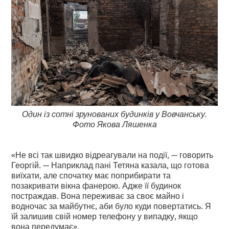
Один із сотні зрунованих будинків у Вовчанську.
Фото Якова Ляшенка
«Не всі так швидко відреагували на події, — говорить
Георгій. — Наприклад пані Тетяна казала, що готова
виїхати, але спочатку має поприбирати та
позакривати вікна фанерою. Адже її будинок
постраждав. Вона переживає за своє майно і
водночас за майбутнє, аби було куди повертатись. Я
їй залишив свій номер телефону у випадку, якщо
вона передумає».