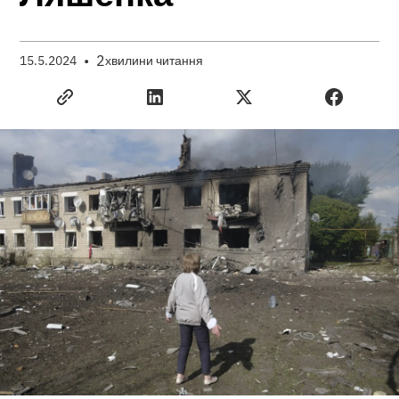
•
2
15.5.2024
хвилини читання