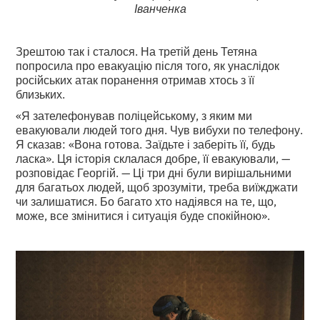
Іванченка
Зрештою так і сталося. На третій день Тетяна
попросила про евакуацію після того, як унаслідок
російських атак поранення отримав хтось з її
близьких.
«Я зателефонував поліцейському, з яким ми
евакуювали людей того дня. Чув вибухи по телефону.
Я сказав: «Вона готова. Заїдьте і заберіть її, будь
ласка». Ця історія склалася добре, її евакуювали, —
розповідає Георгій. — Ці три дні були вирішальними
для багатьох людей, щоб зрозуміти, треба виїжджати
чи залишатися. Бо багато хто надіявся на те, що,
може, все змінитися і ситуація буде спокійною».