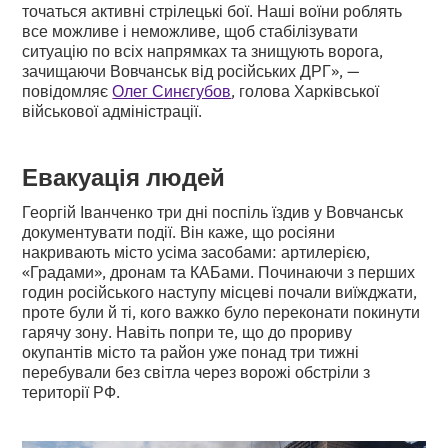
точаться активні стрілецькі бої. Наші воїни роблять
все можливе і неможливе, щоб стабілізувати
ситуацію по всіх напрямках та знищують ворога,
зачищаючи Вовчанськ від російських ДРГ», —
повідомляє
Олег Синєгубов
, голова Харківської
військової адміністрації.
Евакуація людей
Георгій Іванченко три дні поспіль їздив у Вовчанськ
документувати події. Він каже, що росіяни
накривають місто усіма засобами: артилерією,
«Градами», дронам та КАБами. Починаючи з перших
годин російського наступу місцеві почали виїжджати,
проте були й ті, кого важко було переконати покинути
гарячу зону. Навіть попри те, що до прориву
окупантів місто та район уже понад три тижні
перебували без світла через ворожі обстріли з
території РФ.