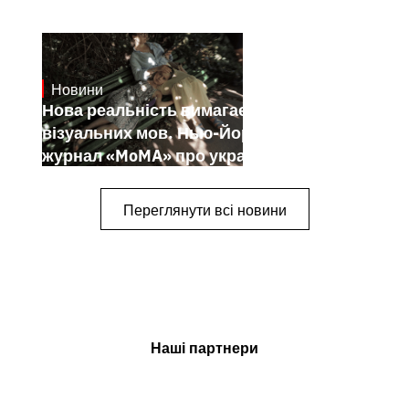
Новини
19.1.2025
Нова реальність вимагає нових
візуальних мов. Нью-Йоркський
журнал «MoMA» про українських
митців-документалістів
Переглянути всі новини
Наші партнери