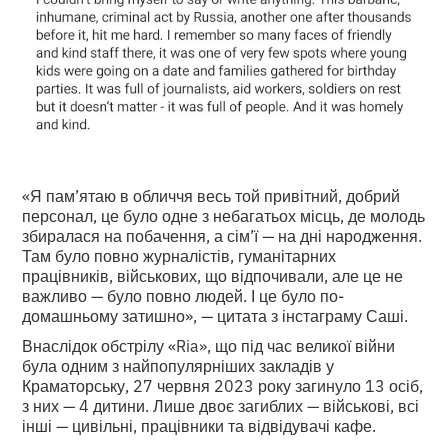
«Я пам’ятаю в обличчя весь той привітний, добрий
персонал, це було одне з небагатьох місць, де молодь
збиралася на побачення, а сім’ї — на дні народження.
Там було повно журналістів, гуманітарних
працівників, військових, що відпочивали, але це не
важливо — було повно людей. І це було по-
домашньому затишно», — цитата з інстаграму Саші.
Внаслідок обстрілу «Ria», що під час великої війни
була одним з найпопулярніших закладів у
Краматорську, 27 червня 2023 року загинуло 13 осіб,
з них — 4 дитини. Лише двоє загиблих — військові, всі
інші — цивільні, працівники та відвідувачі кафе.