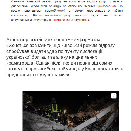
Агрегатор російських новин «Беzформата»:
«Хочеться зазначити, що київський режим відразу
спробував видати удар по пункту дислокації
української бригади за атаку на цивільних
краматорців. Однак після появи новин від самих
іноземців про загибель найманців у Києві намагались
представити їх «туристами»».