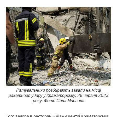
Рятувальники розбирають завали на місці
ракетного удару у Краматорську. 28 червня 2023
року. Фото Саші Маслова
Того вечора в ресторані «Ria» у центрі Краматорська