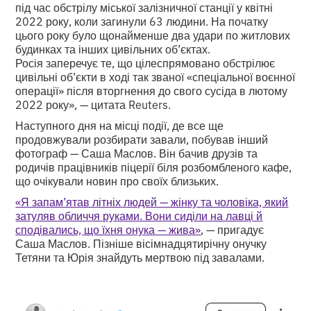
під час обстрілу міської залізничної станції у квітні
2022 року, коли загинули 63 людини. На початку
цього року було щонайменше два удари по житлових
будинках та інших цивільних об’єктах.
Росія заперечує те, що цілеспрямовано обстрілює
цивільні об’єкти в ході так званої «спеціальної воєнної
операції» після вторгнення до свого сусіда в лютому
2022 року», — цитата Reuters.
Наступного дня на місці події, де все ще
продовжували розбирати завали, побував інший
фотограф — Саша Маслов. Він бачив друзів та
родичів працівників піцерії біля розбомбленого кафе,
що очікували новин про своїх близьких.
«Я запам’ятав літніх людей — жінку та чоловіка, який
затуляв обличчя руками. Вони сиділи на лавці й
сподівались, що їхня онука — жива»
, — пригадує
Саша Маслов. Пізніше вісімнадцятирічну онучку
Тетяни та Юрія знайдуть мертвою під завалами.