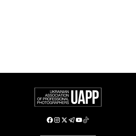
фотографію в міжнародному фотографічному
співтоваристві та є офіційним членом Федерації
європейських фотографів (FEP) — міжнародної
організації, яка представляє більше 50 000
професійних фотографів в Європі та інших країнах
світу.
Доєднатися і підтримати нас