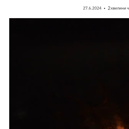
•
2
27.6.2024
хвилини 