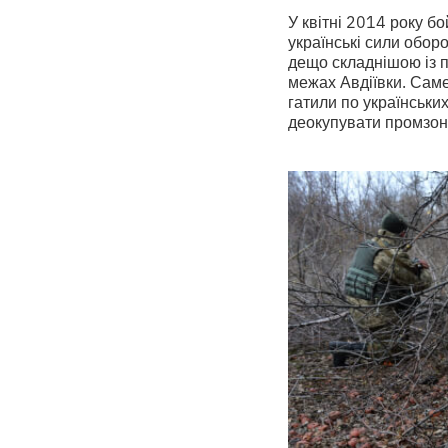
У квітні 2014 року б
українські сили обор
дещо складнішою із п
межах Авдіївки. Саме
гатили по українських
деокупувати промзон