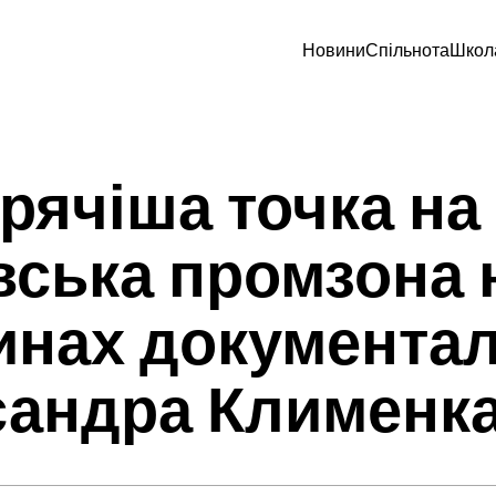
Новини
Спільнота
Школ
рячіша точка на 
вська промзона 
инах документал
сандра Клименк