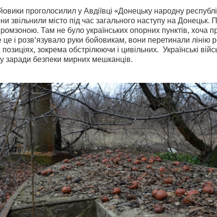
ойовики проголосилил у Авдіївці «Донецьку народну республі
они звільнили місто під час загального наступу на Донецьк. 
ромзоною. Там не було українських опорних пунктів, хоча п
 це і розв'язувало руки бойовикам, вони перетинали лінію
 позиціях, зокрема обстрілюючи і цивільних. Українські вій
у заради безпеки мирних мешканців.