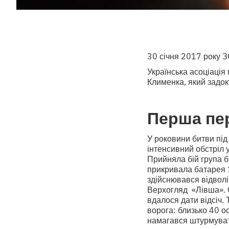
30 січня 2017 року З
Українська асоціаці
Клименка, який задок
Перша пер
У роковини битви під
інтенсивний обстріл у
Прийняла бій група бі
прикривала батарея 1
здійснювався відволі
Верхогляд «Лівша». 
вдалося дати відсіч.
ворога: близько 40 о
намагався штурмувати