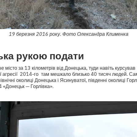
19 березня 2016 року. Фото Олександра Клименка
ька рукою подати
е місто за 13 кілометрів від Донецька, туди навіть курсува
ї агресії 2014-го там мешкало близько 40 тисяч людей. Са
внічні околиці Донецька і Ясинуватої, південні околиці Горл
4 «Донецьк — Горлівка».