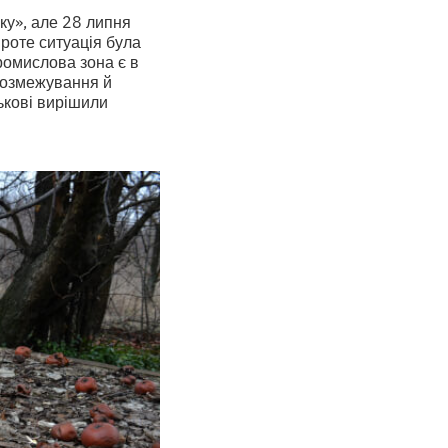
ку», але 28 липня
Проте ситуація була
ромислова зона є в
 розмежування й
ськові вирішили