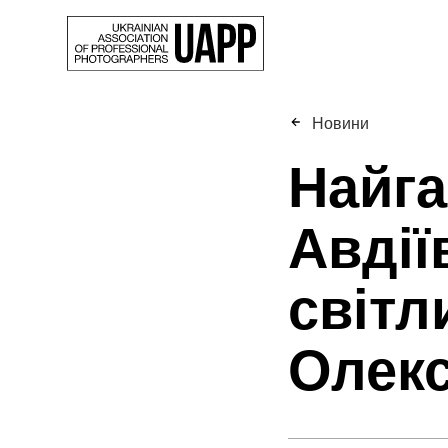
Новини
Найга
Авдії
світл
Олек