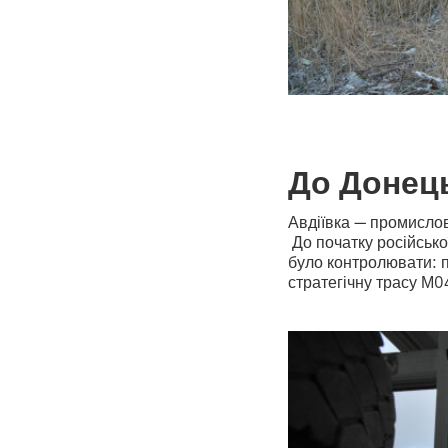
До Донец
Авдіївка — промислов
До початку російсько
було контролювати: пі
стратегічну трасу М0