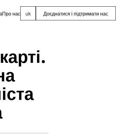
а
Про нас
uk
Доєднатися і підтримати нас
карті.
на
іста
а