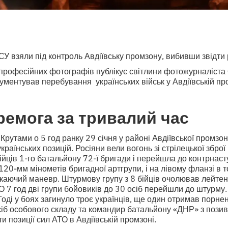
СУ взяли під контроль Авдіївську промзону, вибивши звідти 
я професійних фотографів публікує світлини фотожурналіст
ументував перебування українських військ у Авдіївській п
емога за тривалий час
 Крутами о 5 год ранку 29 січня у районі Авдіївської промзо
країнських позицій. Росіяни вели вогонь зі стрілецької зброї 
йців 1-го батальйону 72-ї бригади і перейшла до контрнаступ
20-мм мінометів бригадної артгрупи, і на лівому фланзі в 
каючий маневр. Штурмову групу з 8 бійців очолював лейтен
О 7 год дві групи бойовиків до 30 осіб перейшли до штурм
 Тоді у боях загинуло троє українців, ще один отримав порне
сіб особового складу та командир батальйону «ДНР» з пози
 позиції сил АТО в Авдіївській промзоні.