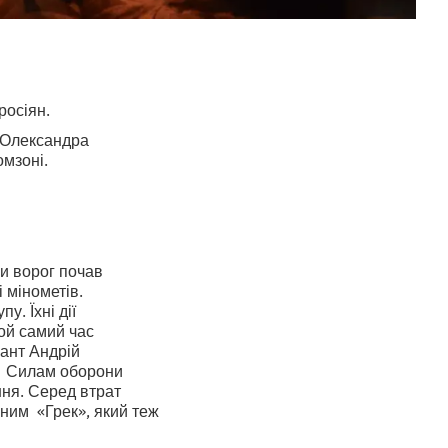
росіян.
а Олександра
ромзоні.
ни ворог почав
і мінометів.
у. Їхні дії
той самий час
ант Андрій
у. Силам оборони
ння. Серед втрат
вним «Грек», який теж