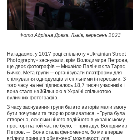
Фото Адріана Довга. Львів, вересень 2023
Нагадаємо, у 2017 році спільноту «Ukrainian Street
Photography» заснували, крім Володимира Петрова,
ще двоє фотографів — Михайло Палінчак та Тарас
Бичко. Мета групи — організувати платформу для
спілкування однодумців зі спільними інтересами. З
того часу на неї підписалось 18,7 тисяч учасників і
вона стала найбільшою в Україні спільнотою
вуличних фотографів.
З часу заснування групи багато авторів мали змогу
бути почутими та творчо розвиватися. «Група була
створена, оскільки нічого подібного в українському
просторі на той час не було, — пригадує Володимир
Петров. — Вона стала феноменом, бо ми вперше
втілили принцип обмеженої можливості для