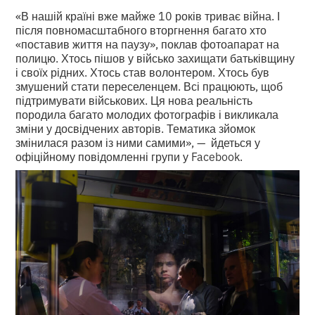
«В нашій країні вже майже 10 років триває війна. І
після повномасштабного вторгнення багато хто
«поставив життя на паузу», поклав фотоапарат на
полицю. Хтось пішов у військо захищати батьківщину
і своїх рідних. Хтось став волонтером. Хтось був
змушений стати переселенцем. Всі працюють, щоб
підтримувати військових. Ця нова реальність
породила багато молодих фотографів і викликала
зміни у досвідчених авторів. Тематика зйомок
змінилася разом із ними самими», — йдеться у
офіційному повідомленні групи у Facebook.