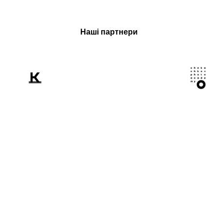
Наші партнери
Розповідаємо
світові про Україну
крізь призму