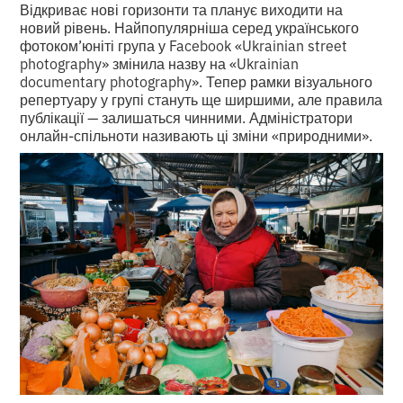
Відкриває нові горизонти та планує виходити на
новий рівень. Найпопулярніша серед українського
фотоком’юніті група у Facebook «Ukrainian street
photography» змінила назву на «Ukrainian
documentary photography». Тепер рамки візуального
репертуару у групі стануть ще ширшими, але правила
публікації — залишаться чинними. Адміністратори
онлайн-спільноти називають ці зміни «природними».