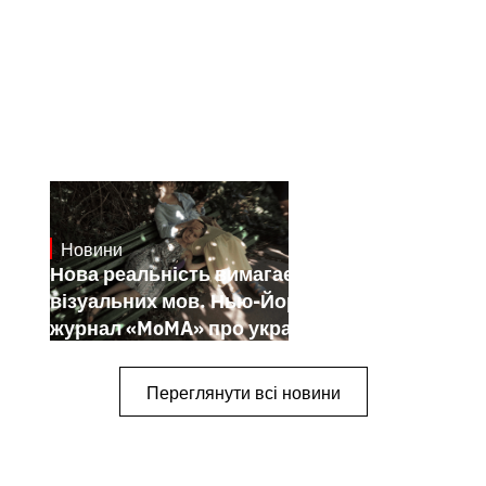
Новини
19.1.2025
Нова реальність вимагає нових
візуальних мов. Нью-Йоркський
журнал «MoMA» про українських
митців-документалістів
Переглянути всі новини