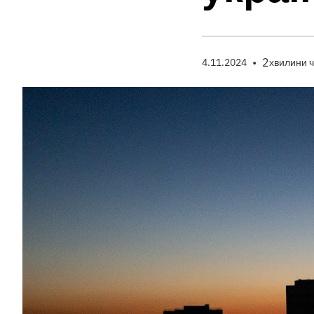
•
2
4.11.2024
хвилини 