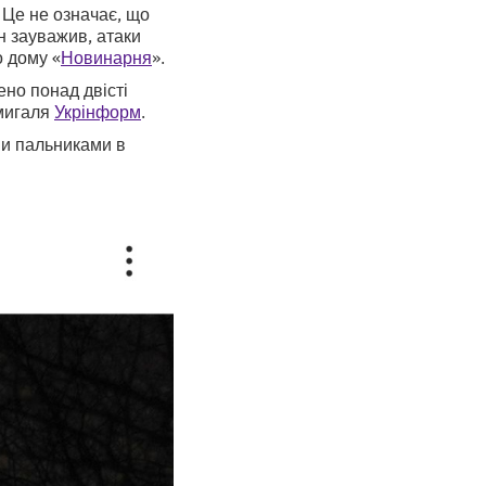
 Це не означає, що
ін зауважив, атаки
о дому «
Новинарня
».
ено понад двісті
Шмигаля
Укрінформ
.
ми пальниками в