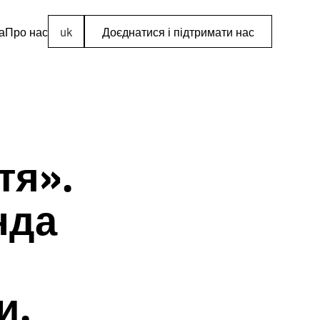
а
Про нас
uk
Доєднатися і підтримати нас
тя».
нда
и.