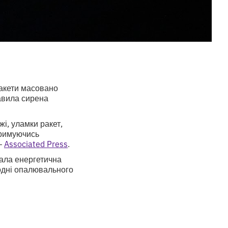
ракети масовано
завила сирена
і, уламки ракет,
тримуючись
 —
Associated Press
.
тала енергетична
додні опалювального