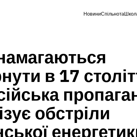
Новини
Спільнота
Школ
намагаються
нути в 17 століт
сійська пропага
ізує обстріли
нської енергетик