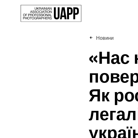
Новини
«Нас 
повер
Як ро
легал
украї