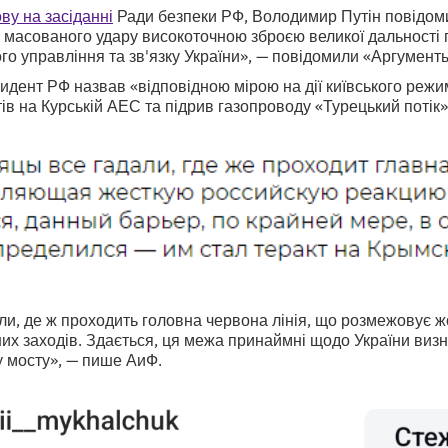
у на засіданні
Ради безпеки РФ, Володимир Путін повідоми
 масованого удару високоточною зброєю великої дальності 
ого управління та зв'язку України», — повідомили «Аргумент
дент РФ назвав «відповідною мірою на дії київського режи
ів на Курській АЕС та підрив газопроводу «Турецький потік»
дали, де ж проходить головна червона лінія, що розмежовує ж
их заходів. Здається, ця межа принаймні щодо України виз
у мосту», — пише АиФ.