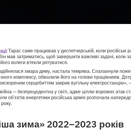
нції
Тарас саме працював у диспетчерській, коли російські 
 Він мав затриматись, щоб завершити важливі задачі, коли 
 його колеги втекли рятуватися.
 здійнялася хмара диму, настала темрява. Спалахнули пожеж
зного комплексу, обвалили його на голови працівників. До
прискореним серцебиттям закрив вугільну електростанцію»,
 війна — безпрецедентна у світі, адже ціллю ворожих атак с
іли об'єктів енергетики російська армія розпочала напере
 року.
ша зима» 2022–2023 років