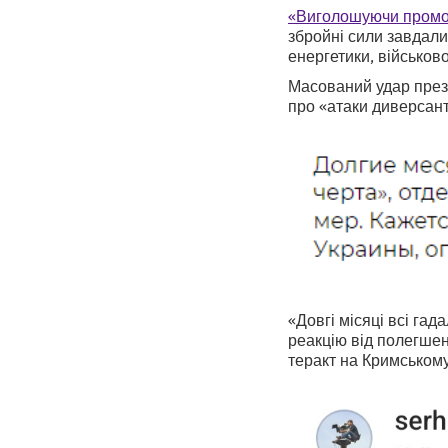
«Виголошуючи промов
збройні сили завдали
енергетики, військов
Масований удар прези
про «атаки диверсант
«Довгі місяці всі га
реакцію від полегшен
теракт на Кримськом