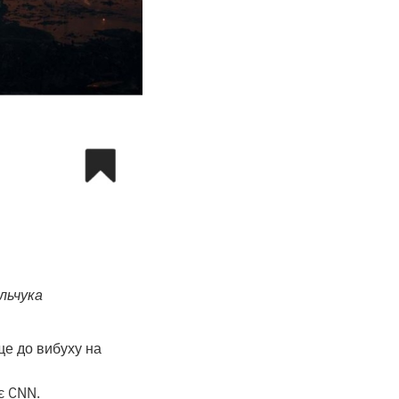
льчука
ще до вибуху на
є CNN.