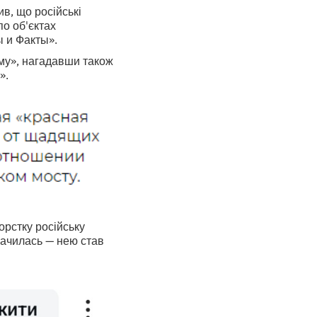
в, що російські
по об'єктах
ы и Факты».
му», нагадавши також
».
орстку російську
начилась — нею став