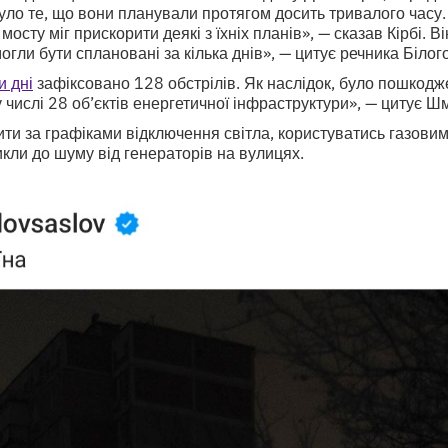
уло те, що вони планували протягом досить тривалого часу.
осту міг прискорити деякі з їхніх планів», — сказав Кірбі. В
огли бути сплановані за кілька днів», — цитує речника Білог
и дні
зафіксовано 128 обстрілів. Як наслідок, було пошкодж
му числі 28 об’єктів енергетичної інфраструктури», — цитує 
ити за графіками відключення світла, користуватись газови
кли до шуму від генераторів на вулицях.