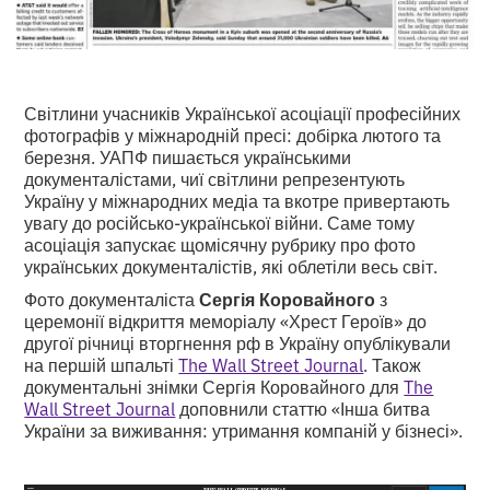
Світлини учасників Української асоціації професійних
фотографів у міжнародній пресі: добірка лютого та
березня. УАПФ пишається українськими
документалістами, чиї світлини репрезентують
Україну у міжнародних медіа та вкотре привертають
увагу до російсько-української війни. Саме тому
асоціація запускає щомісячну рубрику про фото
українських документалістів, які облетіли весь світ.
Фото документаліста
Сергія Коровайного
з
церемонії відкриття меморіалу «Хрест Героїв» до
другої річниці вторгнення рф в Україну опублікували
на першій шпальті
The Wall Street Journal
. Також
документальні знімки Сергія Коровайного для
The
Wall Street Journal
доповнили статтю «Інша битва
України за виживання: утримання компаній у бізнесі».