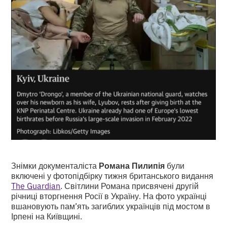
Знімки документаліста
Романа Пилипія
були
включені у фотопідбірку тижня британського видання
The Guardian
. Світлини Романа присвячені другій
річниці вторгнення Росії в Україну. На фото українці
вшановують пам’ять загиблих українців під мостом в
Ірпені на Київщині.