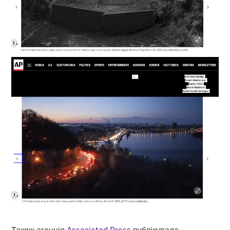
Також агенція
Associated Press
публікувала