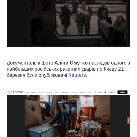
Документальні фото
Аліни Смутко
наслідків одного з
найбільших російських ракетних ударів по Києву 21
березня були опубліковані
Reuters
.