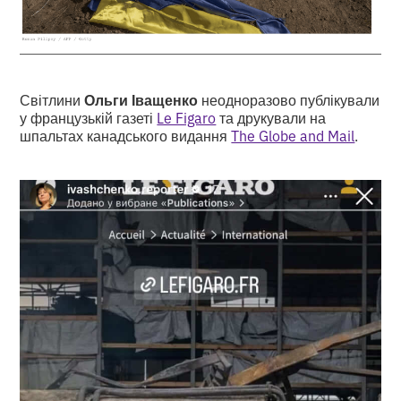
Світлини
Ольги Іващенко
неодноразово публікували
у французькій газеті
Le Figaro
та друкували на
шпальтах канадського видання
The Globe and Mail
.