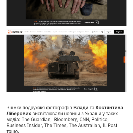
Знімки подружжя фотографів
Влади
та
Костянтина
Ліберових
висвітлювали новини з України у таких
медіа: The Guardian, Bloomberg, CNN, Politico,
Business Insider, The Times, The Australian, IL Post
тощо.