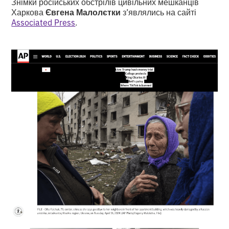
Знімки російських обстрілів цивільних мешканців
Харкова
Євгена Малолєтки
з’являлись на сайті
Associated Press
.