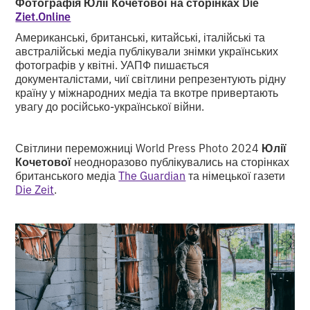
Фотографія Юлії Кочетової на сторінках Die
Ziet.Online
Американські, британські, китайські, італійські та
австралійські медіа публікували знімки українських
фотографів у квітні. УАПФ пишається
документалістами, чиї світлини репрезентують рідну
країну у міжнародних медіа та вкотре привертають
увагу до російсько-української війни.
Світлини переможниці World Press Photo 2024
Юлії
Кочетової
неодноразово публікувались на сторінках
британського медіа
The Guardian
та німецької газети
Die Zeit
.