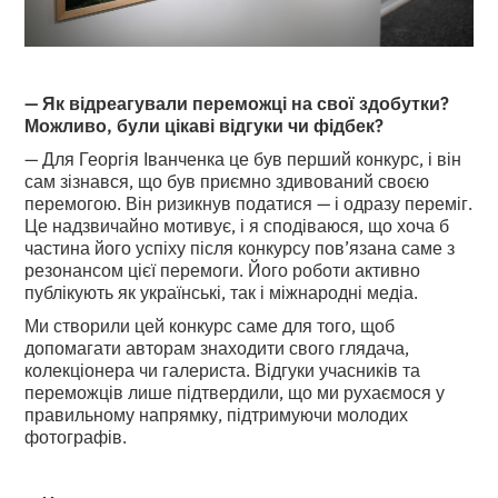
— Як відреагували переможці на свої здобутки?
Можливо, були цікаві відгуки чи фідбек?
— Для Георгія Іванченка це був перший конкурс, і він
сам зізнався, що був приємно здивований своєю
перемогою. Він ризикнув податися — і одразу переміг.
Це надзвичайно мотивує, і я сподіваюся, що хоча б
частина його успіху після конкурсу пов’язана саме з
резонансом цієї перемоги. Його роботи активно
публікують як українські, так і міжнародні медіа.
Ми створили цей конкурс саме для того, щоб
допомагати авторам знаходити свого глядача,
колекціонера чи галериста. Відгуки учасників та
переможців лише підтвердили, що ми рухаємося у
правильному напрямку, підтримуючи молодих
фотографів.