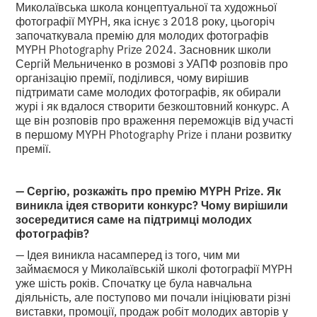
Миколаївська школа концептуальної та художньої
фотографії MYPH, яка існує з 2018 року, цьогоріч
започаткувала премію для молодих фотографів
MYPH Photography Prize 2024. Засновник школи
Сергій Мельниченко в розмові з УАПФ розповів про
організацію премії, поділився, чому вирішив
підтримати саме молодих фотографів, як обирали
журі і як вдалося створити безкоштовний конкурс. А
ще він розповів про враження переможців від участі
в першому MYPH Photography Prize і плани розвитку
премії.
— Сергію, розкажіть про премію MYPH Prize. Як
виникла ідея створити конкурс? Чому вирішили
зосередитися саме на підтримці молодих
фотографів?
— Ідея виникла насамперед із того, чим ми
займаємося у Миколаївській школі фотографії MYPH
уже шість років. Спочатку це була навчальна
діяльність, але поступово ми почали ініціювати різні
виставки, промоції, продаж робіт молодих авторів у