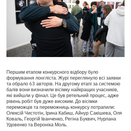
Першим етапом конкурсного відбору було
формування лонгліста. Журі переглянуло всі заявки
та обрало 63 авторів. На другому етапі за системою
балів вони визначили вісімку найкращих учасників,
які вийшли у фінал. Це був ретельний процес, адже
рівень робіт був дуже високим. До вісімки
переможців та переможниць конкурсу потрапили:
Олексій Чистотін, Ірина Кабиш, Айнур Сакішева, Оля
Коваль, Георгій Іванченко, Регіна Буквич, Нурлана
Удовенко та Вероніка Моль.