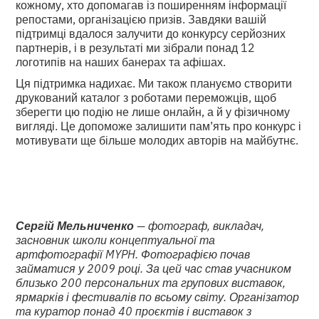
кожному, хто допомагав із поширенням інформації
репостами, організацією призів. Завдяки вашій
підтримці вдалося залучити до конкурсу серйозних
партнерів, і в результаті ми зібрали понад 12
логотипів на наших банерах та афішах.
Ця підтримка надихає. Ми також плануємо створити
друкований каталог з роботами переможців, щоб
зберегти цю подію не лише онлайн, а й у фізичному
вигляді. Це допоможе залишити пам’ять про конкурс і
мотивувати ще більше молодих авторів на майбутнє.
Сергій Мельниченко
— фотограф, викладач,
засновник школи концептуальної та
артфотографії MYPH. Фотографією почав
займатися у 2009 році. За цей час став учасником
близько 200 персональних та групових виставок,
ярмарків і фестивалів по всьому світу. Організатор
та куратор понад 40 проєктів і виставок з