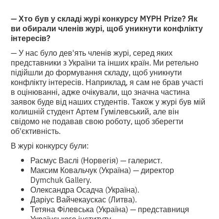
— Хто був у складі журі конкурсу MYPH Prize? Як
ви обирали членів журі, щоб уникнути конфлікту
інтересів?
— У нас було дев'ять членів журі, серед яких
представники з України та інших країн. Ми ретельно
підійшли до формування складу, щоб уникнути
конфлікту інтересів. Наприклад, я сам не брав участі
в оцінюванні, адже очікували, що значна частина
заявок буде від наших студентів. Також у журі був мій
колишній студент Артем Гумілевський, але він
свідомо не подавав свою роботу, щоб зберегти
об'єктивність.
В журі конкурсу були:
Расмус Васлі (Норвегія) — галерист.
Максим Ковальчук (Україна) — директор
Dymchuk Gallery.
Олександра Осадча (Україна).
Даріус Вайчекаускас (Литва).
Тетяна Філевська (Україна) — представниця
Українського інституту.