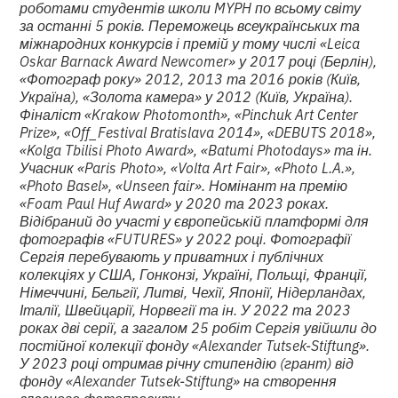
роботами студентів школи MYPH по всьому світу
за останні 5 років. Переможець всеукраїнських та
міжнародних конкурсів і премій у тому числі «Leica
Oskar Barnack Award Newcomer» у 2017 році (Берлін),
«Фотограф року» 2012, 2013 та 2016 років (Київ,
Україна), «Золота камера» у 2012 (Київ, Україна).
Фіналіст «Krakow Photomonth», «Pinchuk Art Center
Prize», «Off_Festival Bratislava 2014», «DEBUTS 2018»,
«Kolga Tbilisi Photo Award», «Batumi Photodays» та ін.
Учасник «Paris Photo», «Volta Art Fair», «Photo L.A.»,
«Photo Basel», «Unseen fair». Номінант на премію
«Foam Paul Huf Award» у 2020 та 2023 роках.
Відібраний до участі у європейській платформі для
фотографів «FUTURES» у 2022 році. Фотографії
Сергія перебувають у приватних і публічних
колекціях у США, Гонконзі, Україні, Польщі, Франції,
Німеччині, Бельгії, Литві, Чехії, Японії, Нідерландах,
Італії, Швейцарії, Норвегії та ін. У 2022 та 2023
роках дві серії, а загалом 25 робіт Сергія увійшли до
постійної колекції фонду «Alexander Tutsek-Stiftung».
У 2023 році отримав річну стипендію (грант) від
фонду «Alexander Tutsek-Stiftung» на створення