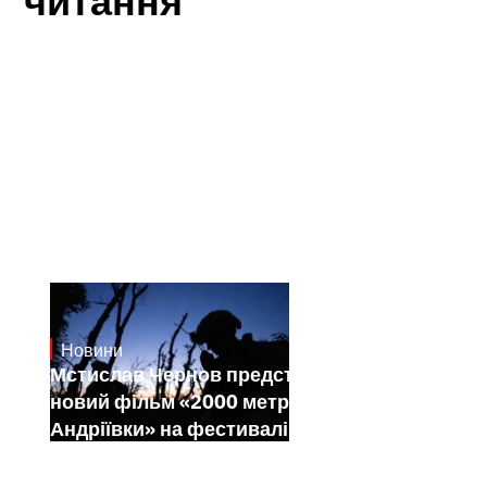
Новини
23.1.2025
Мстислав Чернов представить свій
новий фільм «2000 метрів до
Андріївки» на фестивалі Sundance