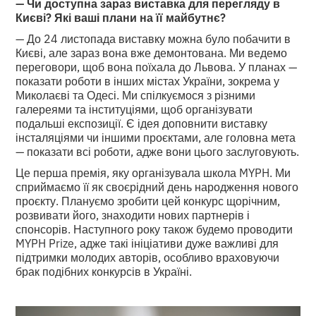
— Чи доступна зараз виставка для перегляду в
Києві? Які ваші плани на її майбутнє?
— До 24 листопада виставку можна було побачити в
Києві, але зараз вона вже демонтована. Ми ведемо
переговори, щоб вона поїхала до Львова. У планах —
показати роботи в інших містах України, зокрема у
Миколаєві та Одесі. Ми спілкуємося з різними
галереями та інституціями, щоб організувати
подальші експозиції. Є ідея доповнити виставку
інсталяціями чи іншими проєктами, але головна мета
— показати всі роботи, адже вони цього заслуговують.
Це перша премія, яку організувала школа MYPH. Ми
сприймаємо її як своєрідний день народження нового
проєкту. Плануємо зробити цей конкурс щорічним,
розвивати його, знаходити нових партнерів і
спонсорів. Наступного року також будемо проводити
MYPH Prize, адже такі ініціативи дуже важливі для
підтримки молодих авторів, особливо враховуючи
брак подібних конкурсів в Україні.