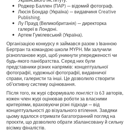
Роджер Баллен (ПАР) — відомий фотограф.
Люсія Бондар (Україна) — видавчиня Creative
Publishing.
Лу Прауд (Великобританія) — директорка
галереї в Лондоні.
Артем Гумілевський (Україна).
Організацією конкурсу я займався разом з Іванною
Бертран та командою школи MYPH. Ми залучили
різнопланове журі, щоб уникнути упередженості чи
будь-якого панібратства. Серед них були
представники різних напрямів: концептуальної
фотографії, художньої фотографії, видавничої
справи, галеристи та інші. Це дозволило створити
об’єктивну систему оцінювання.
Після того, як журі сформувало лонгліст із 63 авторів,
кожен член журі оцінював роботи за власними
критеріями, враховуючи різні підходи — від
концептуальності до візуального втілення. Завдяки
цьому вдалося отримати багатогранний погляд на
проєкти, що дозволило обрати збалансовану й сильну
вісімку фіналістів.