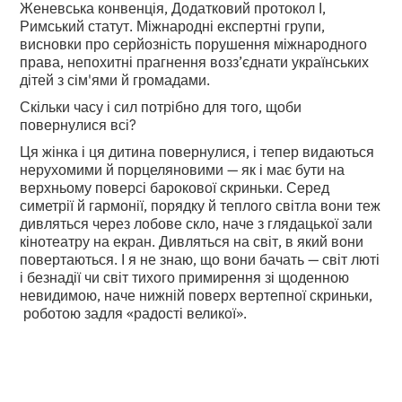
Женевська конвенція, Додатковий протокол І,
Римський статут. Міжнародні експертні групи,
висновки про серйозність порушення міжнародного
права, непохитні прагнення возз’єднати українських
дітей з сім'ями й громадами.
Скільки часу і сил потрібно для того, щоби
повернулися всі?
Ця жінка і ця дитина повернулися, і тепер видаються
нерухомими й порцеляновими — як і має бути на
верхньому поверсі барокової скриньки. Серед
симетрії й гармонії, порядку й теплого світла вони теж
дивляться через лобове скло, наче з глядацької зали
кінотеатру на екран. Дивляться на світ, в який вони
повертаються. І я не знаю, що вони бачать — світ люті
і безнадії чи світ тихого примирення зі щоденною
невидимою, наче нижній поверх вертепної скриньки,
роботою задля «радості великої».