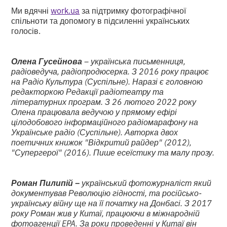
Ми вдячні
work.ua
за підтримку фотографічної
спільноти та допомогу в підсиленні українських
голосів.
Олена Гусейнова
– українська письменниця,
радіоведуча, радіопродюсерка. З 2016 року працює
на Радіо Культура (Суспільне). Наразі є головною
редакторкою Редакції радіотеатру та
літературних програм. З 26 лютого 2022 року
Олена працювала ведучою у прямому ефірі
цілодобового інформаційного радіомарафону на
Українське радіо (Суспільне). Авторка двох
поетичних книжок "Відкритий райдер" (2012),
"Супергерої" (2016). Пише есеїстику та малу прозу.
Роман Пилипій –
український фотожурналіст який
документував Революцію гідності, та російсько-
українську війну ще на її початку на Донбасі. З 2017
року Роман жив у Китаї, працюючи в міжнародній
фотоагенції EPA. За роки проведенні у Китаї він