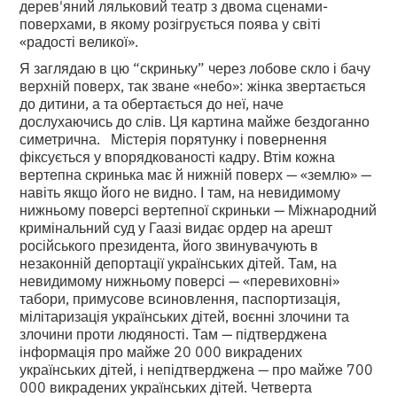
дерев'яний ляльковий театр з двома сценами-
поверхами, в якому розігрується поява у світі
«радості великої».
Я заглядаю в цю “скриньку” через лобове скло і бачу
верхній поверх, так зване «небо»: жінка звертається
до дитини, а та обертається до неї, наче
дослухаючись до слів. Ця картина майже бездоганно
симетрична. Містерія порятунку і повернення
фіксується у впорядкованості кадру. Втім кожна
вертепна скринька має й нижній поверх — «землю» —
навіть якщо його не видно. І там, на невидимому
нижньому поверсі вертепної скриньки — Міжнародний
кримінальний суд у Гаазі видає ордер на арешт
російського президента, його звинувачують в
незаконній депортації українських дітей. Там, на
невидимому нижньому поверсі — «перевиховні»
табори, примусове всиновлення, паспортизація,
мілітаризація українських дітей, воєнні злочини та
злочини проти людяності. Там — підтверджена
інформація про майже 20 000 викрадених
українських дітей, і непідтверджена — про майже 700
000 викрадених українських дітей. Четверта