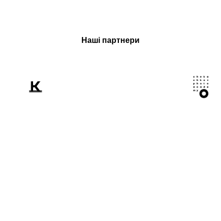
Наші партнери
Розповідаємо
світові про Україну
крізь призму