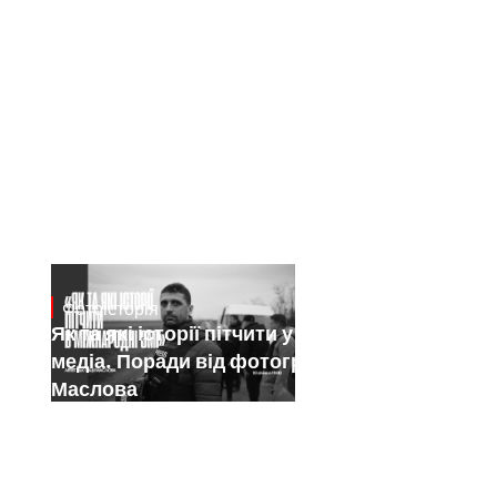
Фотоісторія
Jan 15, 2025
Як та які історії пітчити у міжнародні
медіа. Поради від фотографа Саші
Маслова