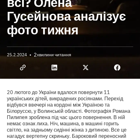
всі? Олена
Гусейнова аналізує
фото тижня
•
2
25.2.2024
хвилини читання
20 лютого до України вдалося повернути 11
українських дітей, викрадених росіянами. Перехід
відбувся ввечері на кордоні між Україною та
Білоруссю, у Волинській області. Фотографія Романа
Пилипея зроблена під час цього повернення. В ній
немає ознак лиха. Ніч, машина, в машині горить
світло, на задньому сидінні жінка з дитиною. Все це
нагадує вертепну скриньку. Бароковий переносний