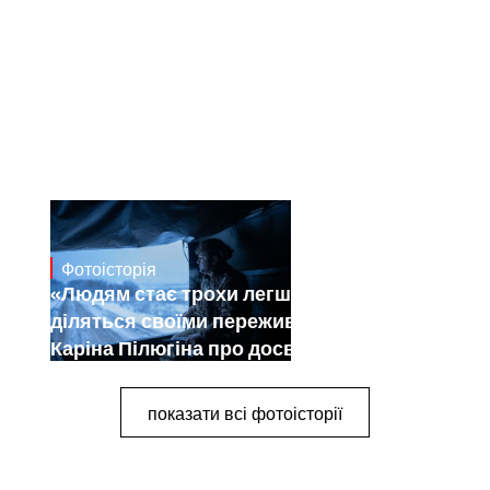
Фотоісторія
Dec 30, 2024
«Людям стає трохи легше, коли вони
діляться своїми переживаннями».
Каріна Пілюгіна про досвід
документування війни
показати всі фотоісторії