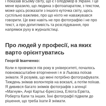
і показав всьому світу, що є Голодомор в Україні. І це
мене вразило, що людина з фотоапаратом, з текстом,
може щось розказати з іншого куточка світу, щось
суспільно важливе, про що ніхто не наважувався
говорити. Це вже навіть не про фотографію і не про
текст, а про допитливість та розслідування, про
напрямок руху в журналістиці.
Про людей у професії, на яких
варто орієнтуватись
Георгій Іванченко:
Коли я провчився пів року в університеті, почалось
повномасштабне вторгнення і я зі Львова поїхав
знімати. Я розумів, що мені потрібно фотографувати.
Тиждень знімав волонтерів на вокзалі, а потім поїхав.
Я дивився багато знімків фотографів з агенції
«Магнум», Анрі Картьє-Брессона, Еліота Ервіта,
Роберта Капи та інших. Їхні фотографії підвели до
рішення, що треба їхати й знімати.