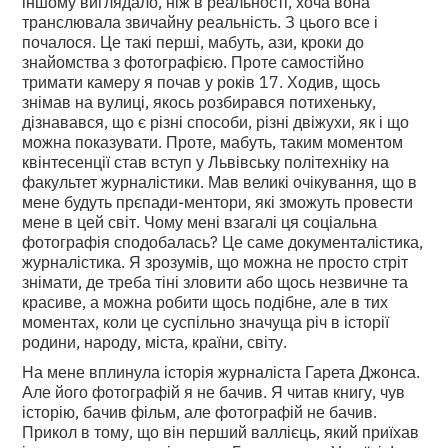
іншому виглядало, ніж в реальності, хоча вона
транслювала звичайну реальність. З цього все і
почалося. Це такі перші, мабуть, ази, кроки до
знайомства з фотографією. Проте самостійно
тримати камеру я почав у років 17. Ходив, щось
знімав на вулиці, якось розбирався потихеньку,
дізнавався, що є різні способи, різні двіжухи, як і що
можна показувати. Проте, мабуть, таким моментом
квінтесенції став вступ у Львівську політехніку на
факультет журналістики. Мав великі очікування, що в
мене будуть прєпади-ментори, які зможуть провести
мене в цей світ. Чому мені взагалі ця соціальна
фотографія сподобалась? Це саме документалістика,
журналістика. Я зрозумів, що можна не просто стріт
знімати, де треба тіні зловити або щось незвичне та
красиве, а можна робити щось подібне, але в тих
моментах, коли це суспільно значуща річ в історії
родини, народу, міста, країни, світу.
На мене вплинула історія журналіста Гарета Джонса.
Але його фотографій я не бачив. Я читав книгу, чув
історію, бачив фільм, але фотографій не бачив.
Прикол в тому, що він перший валлієць, який приїхав