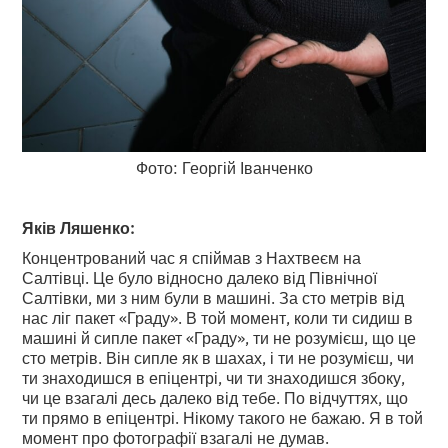
Фото: Георгій Іванченко
Яків Ляшенко:
Концентрований час я спіймав з Нахтвеєм на
Салтівці. Це було відносно далеко від Північної
Салтівки, ми з ним були в машині. За сто метрів від
нас ліг пакет «Граду». В той момент, коли ти сидиш в
машині й сипле пакет «Граду», ти не розумієш, що це
сто метрів. Він сипле як в шахах, і ти не розумієш, чи
ти знаходишся в епіцентрі, чи ти знаходишся збоку,
чи це взагалі десь далеко від тебе. По відчуттях, що
ти прямо в епіцентрі. Нікому такого не бажаю. Я в той
момент про фотографії взагалі не думав.