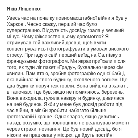
Яків Ляшенко:
Увесь час на початку повномасштабної війни я був у
Харкові. Чесно скажу, перший час було
суперстрашно. Відсутність досвіду грала у великий
мінус. Чому фіксерство цьому допомогло? Я
отримував той важливий досвід, щоб вміти
концентруватись і фотографувати в умовах високого
стресу. Пригадую свій перший виїзд на Салтівку з
французьким фотографом. Ми якраз приїхали після
того, як туди ліг пакет «Граду», буквально через сім
хвилин. Пам'ятаю, зробив фотографію однієї бабці,
яка вийшла зі свого будинку, охопленого вогнем. Ще
два будинки поруч теж горіли. Вона вийшла в халаті,
в тапочках, і це був, якщо не помиляюсь, березень.
Вона виходила, гуляла навкруги будинку, дивилася
на цей будинок. Якби у мене був досвід роботи під
час війни, я міг би зробити набагато більше
фотографій і краще. Однак зараз, якщо дивитись
назад, розумію, що повноцінно не реалізував момент
через страхи, незнання. Це був новий досвід, бо я
ніколи не працював у місцях, де йдуть постійні