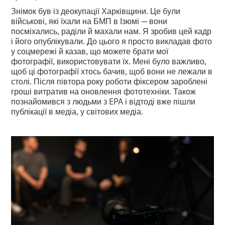
Знімок був із деокупації Харківщини. Це були
військові, які їхали на БМП в Ізюмі — вони
посміхались, раділи й махали нам. Я зробив цей кадр
і його опублікували. До цього я просто викладав фото
у соцмережі й казав, що можете брати мої
фотографії, використовувати їх. Мені було важливо,
щоб ці фотографії хтось бачив, щоб вони не лежали в
столі. Після півтора року роботи фіксером зароблені
гроші витратив на оновлення фототехніки. Також
познайомився з людьми з EPA і відтоді вже пішли
публікації в медіа, у світових медіа.