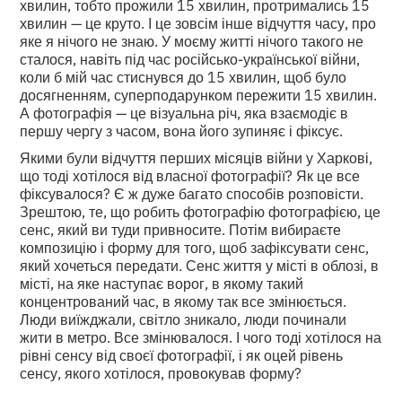
хвилин, тобто прожили 15 хвилин, протримались 15
хвилин — це круто. І це зовсім інше відчуття часу, про
яке я нічого не знаю. У моєму житті нічого такого не
сталося, навіть під час російсько-української війни,
коли б мій час стиснувся до 15 хвилин, щоб було
досягненням, суперподарунком пережити 15 хвилин.
А фотографія — це візуальна річ, яка взаємодіє в
першу чергу з часом, вона його зупиняє і фіксує.
Якими були відчуття перших місяців війни у Харкові,
що тоді хотілося від власної фотографії? Як це все
фіксувалося? Є ж дуже багато способів розповісти.
Зрештою, те, що робить фотографію фотографією, це
сенс, який ви туди привносите. Потім вибираєте
композицію і форму для того, щоб зафіксувати сенс,
який хочеться передати. Сенс життя у місті в облозі, в
місті, на яке наступає ворог, в якому такий
концентрований час, в якому так все змінюється.
Люди виїжджали, світло зникало, люди починали
жити в метро. Все змінювалося. І чого тоді хотілося на
рівні сенсу від своєї фотографії, і як оцей рівень
сенсу, якого хотілося, провокував форму?