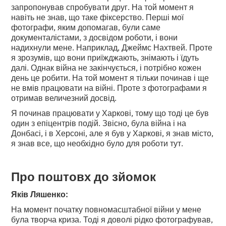
запропонував спробувати друг. На той момент я
навіть не знав, що таке фіксерство. Перші мої
фотографи, яким допомагав, були саме
документалістами, з досвідом роботи, і вони
надихнули мене. Наприклад, Джеймс Нахтвей. Проте
я зрозумів, що вони приїжджають, знімають і їдуть
далі. Однак війна не закінчується, і потрібно кожен
день це робити. На той момент я тільки починав і ще
не вмів працювати на війні. Проте з фотографами я
отримав величезний досвід.
Я починав працювати у Харкові, тому що тоді це був
один з епіцентрів подій. Звісно, була війна і на
Донбасі, і в Херсоні, але я був у Харкові, я знав місто,
я знав все, що необхідно було для роботи тут.
Про поштовх до зйомок
Яків Ляшенко:
На момент початку повномасштабної війни у мене
була творча криза. Тоді я доволі рідко фотографував,