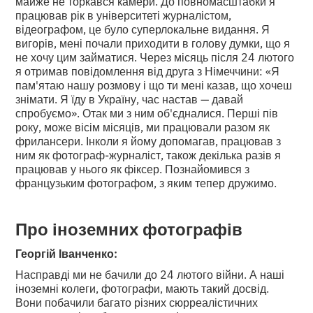
майже не торкався камери. До повномасштабки я
працював рік в університеті журналістом,
відеографом, це було суперлокальне видання. Я
вигорів, мені почали приходити в голову думки, що я
не хочу цим займатися. Через місяць після 24 лютого
я отримав повідомлення від друга з Німеччини: «Я
пам'ятаю нашу розмову і що ти мені казав, що хочеш
знімати. Я їду в Україну, час настав — давай
спробуємо». Отак ми з ним об'єдналися. Перші пів
року, може вісім місяців, ми працювали разом як
фрилансери. Інколи я йому допомагав, працював з
ним як фотограф-журналіст, також декілька разів я
працював у нього як фіксер. Познайомився з
французьким фотографом, з яким тепер дружимо.
Про іноземних фотографів
Георгій Іванченко:
Насправді ми не бачили до 24 лютого війни. А наші
іноземні колеги, фотографи, мають такий досвід.
Вони побачили багато різних сюрреалістичних