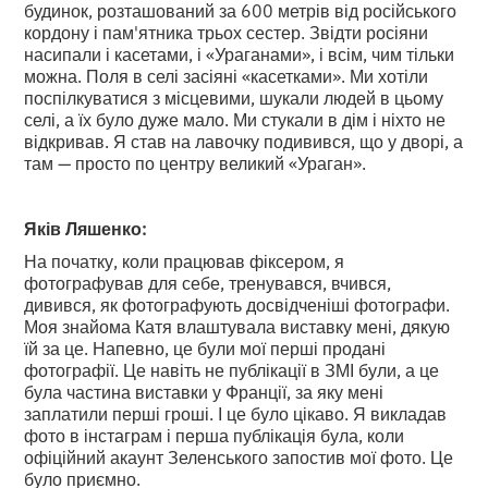
будинок, розташований за 600 метрів від російського
кордону і пам'ятника трьох сестер. Звідти росіяни
насипали і касетами, і «Ураганами», і всім, чим тільки
можна. Поля в селі засіяні «касетками». Ми хотіли
поспілкуватися з місцевими, шукали людей в цьому
селі, а їх було дуже мало. Ми стукали в дім і ніхто не
відкривав. Я став на лавочку подивився, що у дворі, а
там — просто по центру великий «Ураган».
Яків Ляшенко:
На початку, коли працював фіксером, я
фотографував для себе, тренувався, вчився,
дивився, як фотографують досвідченіші фотографи.
Моя знайома Катя влаштувала виставку мені, дякую
їй за це. Напевно, це були мої перші продані
фотографії. Це навіть не публікації в ЗМІ були, а це
була частина виставки у Франції, за яку мені
заплатили перші гроші. І це було цікаво. Я викладав
фото в інстаграм і перша публікація була, коли
офіційний акаунт Зеленського запостив мої фото. Це
було приємно.