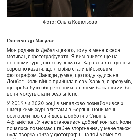
Фото: Ольга Ковальова
Олександр Магула:
Моя родина із Дебальцевого, тому в мене є своя
мотивація фотографувати. Я визначився ще на
першому курсі, що хочу знімати. Зараз навіть трошки
соромно казати, що я мріяв стати військовим
фотографом. Завжди думав, що поїду кудись на
Донбас. Коли війна прийшла в сам Харків, я зрозумів,
що треба бути обережнішим зі своїми бажаннями, бо
вони можуть стати реальністю.
У 2019 чи 2020 році я випадково познайомився з
німецькими журналістами в Берліні. Вони мені
розповіли про свій досвід роботи в Сирії, в
Афганістані. У нас встановився добрий контакт. Коли
почалось повномасштабне вторгнення, у мене також
була творча криза у фотографії. На той момент я