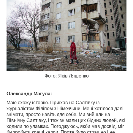
Фото: Яків Ляшенко
Олександр Магула:
Маю схожу історію. Приїхав на Салтівку із
журналістом Філіпом з Німеччини. Мені хотілося далі
знімати, просто навіть для себе. Ми вийшли на
Північну Салтівку, і теж знімали цих бідних людей, які
ходили по уламках. Погоджуюсь, якби мав досвід, міг
би зробити кращі кадри. Проте було страшно і не