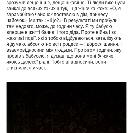
зрозумів дещо інше, дещо цікавіше. Ті люди вже були
звиклі до всяких таких штук, і ця жіночка каже: «О, я
зараз збігаю чайочок поставлю в дім, принесу
чайочок». Ми такі: «Що?». В результаті ми пробули
там недовго, може, до години часу. Я ту бабусю
вперше в житті бачив, і того діда. Проте війна і всі
жахливі події, які з тобою відбуваються, каталізують,
я думаю, абсолютно всі процеси — і дорослішання, і
взаємовідносини між людьми. Протягом години, яку
провів з бабусею, я думав, що вона мені ближче
якоїсь далекої рідні. Тобто ці відносини, вони
стиснулися у часі.