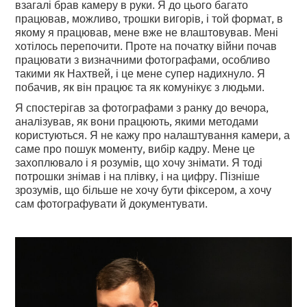
взагалі брав камеру в руки. Я до цього багато
працював, можливо, трошки вигорів, і той формат, в
якому я працював, мене вже не влаштовував. Мені
хотілось перепочити. Проте на початку війни почав
працювати з визначними фотографами, особливо
такими як Нахтвей, і це мене супер надихнуло. Я
побачив, як він працює та як комунікує з людьми.
Я спостерігав за фотографами з ранку до вечора,
аналізував, як вони працюють, якими методами
користуються. Я не кажу про налаштування камери, а
саме про пошук моменту, вибір кадру. Мене це
захоплювало і я розумів, що хочу знімати. Я тоді
потрошки знімав і на плівку, і на цифру. Пізніше
зрозумів, що більше не хочу бути фіксером, а хочу
сам фотографувати й документувати.