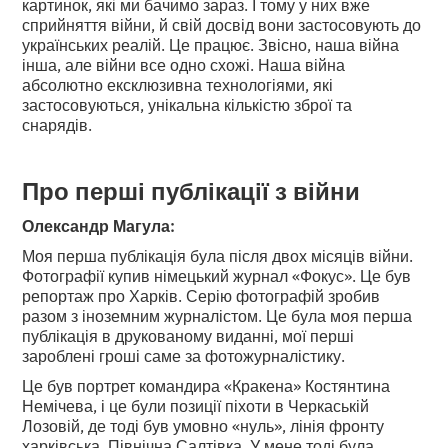
картинок, які ми бачимо зараз. І тому у них вже
сприйняття війни, й свій досвід вони застосовують до
українських реалій. Це працює. Звісно, наша війна
інша, але війни все одно схожі. Наша війна
абсолютно ексклюзивна технологіями, які
застосовуються, унікальна кількістю зброї та
снарядів.
Про перші публікації з війни
Олександр Магула:
Моя перша публікація була після двох місяців війни.
Фотографії купив німецький журнал «Фокус». Це був
репортаж про Харків. Серію фотографій зробив
разом з іноземним журналістом. Це була моя перша
публікація в друкованому виданні, мої перші
зароблені гроші саме за фотожурналістику.
Це був портрет командира «Кракена» Костянтина
Немічева, і це були позиції піхоти в Черкаській
Лозовій, де тоді був умовно «нуль», лінія фронту
харківська, Північна Салтівка. У мене тоді була