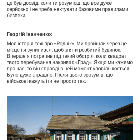
це був досвід, коли ти розумієш, що все дуже
серйозно і не треба нехтувати базовими правилами
безпеки.
Георгій Іванченко:
Моя історія теж про «Роднік». Ми пройшли через це
місце і я зупинився, щоб зняти розбитий будинок.
Вперше я потрапив під такий обстріл, коли квадрат
твого перебування накриває «Град». Якщо ми кажемо
про час, то він справді в цей момент уповільнюється.
Було дуже страшно. Після цього зрозумів, що
військові кажуть іти не просто так.