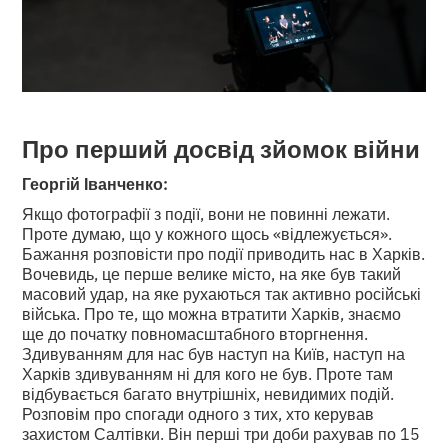
Про перший досвід зйомок війни
Георгій Іванченко:
Якщо фотографії з події, вони не повинні лежати.
Проте думаю, що у кожного щось «відлежується».
Бажання розповісти про події приводить нас в Харків.
Вочевидь, це перше велике місто, на яке був такий
масовий удар, на яке рухаються так активно російські
війська. Про те, що можна втратити Харків, знаємо
ще до початку повномасштабного вторгнення.
Здивуванням для нас був наступ на Київ, наступ на
Харків здивуванням ні для кого не був. Проте там
відбувається багато внутрішніх, невидимих подій.
Розповім про спогади одного з тих, хто керував
захистом Салтівки. Він перші три доби рахував по 15