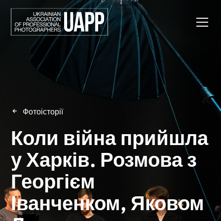
Фотоісторії
Коли війна прийшла
у Харків. Розмова з
Георгієм
Іванченком, Яковом