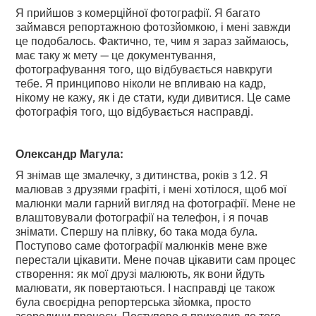
Я прийшов з комерційної фотографії. Я багато
займався репортажною фотозйомкою, і мені завжди
це подобалось. Фактично, те, чим я зараз займаюсь,
має таку ж мету — це документування,
фотографування того, що відбувається навкруги
тебе. Я принципово ніколи не впливаю на кадр,
нікому не кажу, як і де стати, куди дивитися. Це саме
фотографія того, що відбувається насправді.
Олександр Магула:
Я знімав ще змалечку, з дитинства, років з 12. Я
малював з друзями графіті, і мені хотілося, щоб мої
малюнки мали гарний вигляд на фотографії. Мене не
влаштовували фотографії на телефон, і я почав
знімати. Спершу на плівку, бо така мода була.
Поступово саме фотографії малюнків мене вже
перестали цікавити. Мене почав цікавити сам процес
створення: як мої друзі малюють, як вони йдуть
малювати, як повертаються. І насправді це також
була своєрідна репортерська зйомка, просто
зсередини процесу. Поступово я приходив до того,