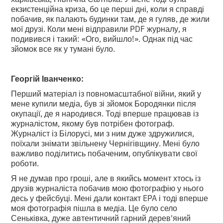
екзистенційна криза, бо це перші дні, коли я справді
побачив, як палають будинки там, де я гуляв, де жили
мої друзі. Коли мені відправили PDF журналу, я
подивився і такий: «Ого, вийшло!». Однак під час
зйомок все як у тумані було.
Георгій Іванченко:
Перший матеріал із повномасштабної війни, який у
мене купили медіа, був зі зйомок Бородянки після
окупації, де я народився. Тоді вперше працював із
журналістом, якому був потрібен фотограф.
Журналіст із Білорусі, ми з ним дуже здружилися,
поїхали знімати звільнену Чернігівщину. Мені було
важливо поділитись побаченим, опублікувати свої
роботи.
Я не думав про гроші, але в якийсь момент хтось із
друзів журналіста побачив мою фотографію у нього
десь у фейсбуці. Мені дали контакт EPA і тоді вперше
моя фотографія пішла в медіа. Це було село
Сеньківка, дуже автентичний гарний дерев'яний