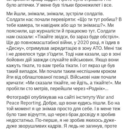
було аптечки. У мене був тільки бронежилет і все.
Ми йшли, знімали, знімали, зустріли солдатів.
Солдати нас почали перевіряти: «Що ти тут робиш? В
тебе камера, ти навідник або що ти знімаєш?». Ми
пояснили, що журналісти й працюємо тут. Солдати
нам сказали: «Тікайте звідси, бо зараз буде обстріл».
Ще до повномасштабної війни, у 2020 році, я їздив в
«Десну», отримував акредитацію в зону АТО. Мені так
і не довелося туди з'їздити. Тоді нам казали, що в зоні
бойових дій завжди слухайте військових. Якщо вони
кажуть тікати, то вам треба тікати. І от якраз це був
такий випадок. Ми почали таким неспішним кроком
йти від облаштованої позиції. Військові нам почали
кричати: «Ми сказали тікайте, не йдіть, а тікайте!». Ми
пробігли сто метрів, перейшли через «Роднік»…
Фотографії опублікував на сайті інституту War and
Peace Reporting. Добре, що вони кудись пішли. Бо на
той момент я це знімав просто для себе. І в мене теж
було таке відчуття, що через брак досвіду я зробив
недостатньо. По-перше, я не зробив якихось дуже-
дуже зворушливих кадрів. Я ледь не загинув, проте