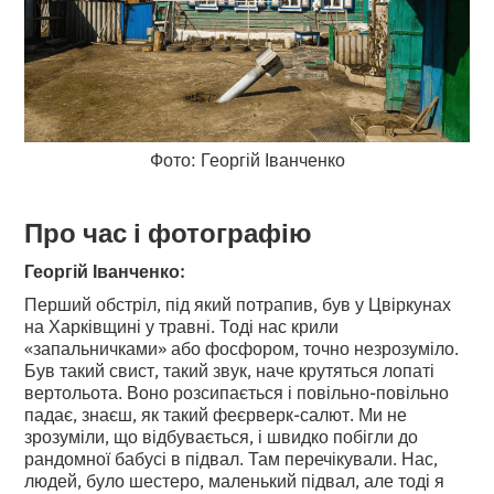
Фото: Георгій Іванченко
Про час і фотографію
Георгій Іванченко:
Перший обстріл, під який потрапив, був у Цвіркунах
на Харківщині у травні. Тоді нас крили
«запальничками» або фосфором, точно незрозуміло.
Був такий свист, такий звук, наче крутяться лопаті
вертольота. Воно розсипається і повільно-повільно
падає, знаєш, як такий феєрверк-салют. Ми не
зрозуміли, що відбувається, і швидко побігли до
рандомної бабусі в підвал. Там перечікували. Нас,
людей, було шестеро, маленький підвал, але тоді я