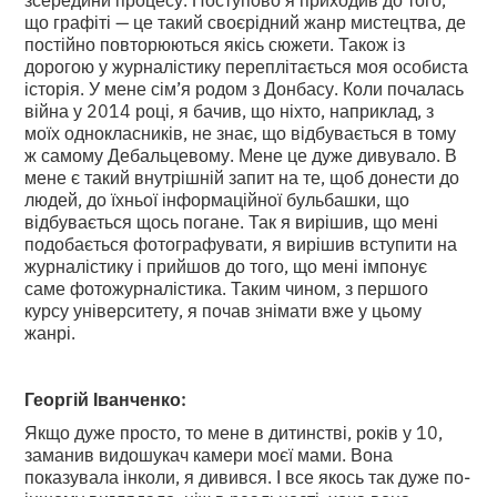
що графіті — це такий своєрідний жанр мистецтва, де
постійно повторюються якісь сюжети. Також із
дорогою у журналістику переплітається моя особиста
історія. У мене сім’я родом з Донбасу. Коли почалась
війна у 2014 році, я бачив, що ніхто, наприклад, з
моїх однокласників, не знає, що відбувається в тому
ж самому Дебальцевому. Мене це дуже дивувало. В
мене є такий внутрішній запит на те, щоб донести до
людей, до їхньої інформаційної бульбашки, що
відбувається щось погане. Так я вирішив, що мені
подобається фотографувати, я вирішив вступити на
журналістику і прийшов до того, що мені імпонує
саме фотожурналістика. Таким чином, з першого
курсу університету, я почав знімати вже у цьому
жанрі.
Георгій Іванченко:
Якщо дуже просто, то мене в дитинстві, років у 10,
заманив видошукач камери моєї мами. Вона
показувала інколи, я дивився. І все якось так дуже по-