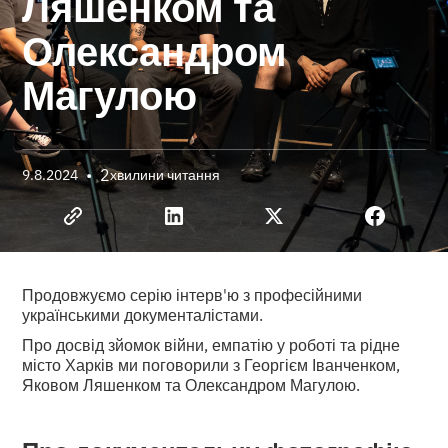
Ляшенком та
Олександром
Магулою
•
2
9.8.2024
хвилини читання
Продовжуємо серію інтерв'ю з професійними
українськими документалістами.
Про досвід зйомок війни, емпатію у роботі та рідне
місто Харків ми поговорили з Георгієм Іванченком,
Яковом Ляшенком та Олександром Магулою.