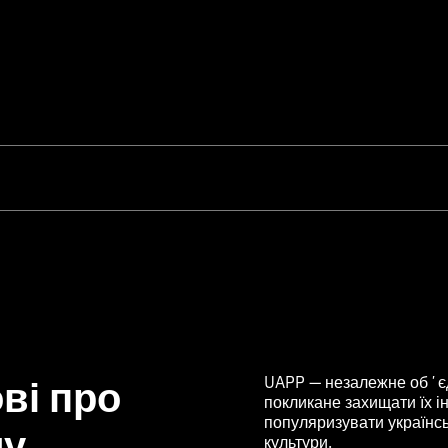
ві про
UAPP — незалежне обʼєд
покликане захищати їх ін
популяризувати українс
му
культури.