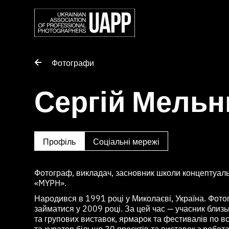
Фотографи
Сергій Мельн
Профіль
Соціальні мережі
Фотограф, викладач, засновник школи концептуаль
«MYPH».
Народився в 1991 році у Миколаєві, Україна. Фот
займатися у 2009 році. За цей час — учасник близ
та групових виставок, ярмарок та фестивалів по вс
та куратор більше 30 проєктів та виставок з робот