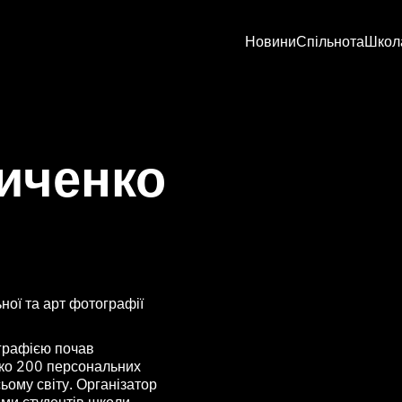
Новини
Спільнота
Школ
иченко
ної та арт фотографії
ографією почав
ько 200 персональних
ьому світу. Організатор
ами студентів школи