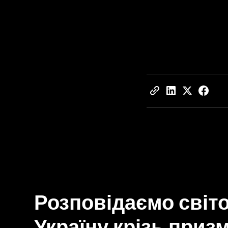
Розповідаємо світо
Україну крізь приз