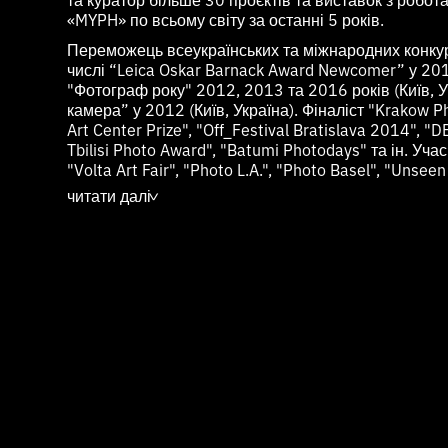
«MYPH» по всьому світу за останні 5 років.
Переможець всеукраїнських та міжнародних конкур
числі “Leica Oskar Barnack Award Newcomer” у 2017
"Фотограф року" 2012, 2013 та 2016 років (Київ, У
камера” у 2012 (Київ, Україна). Фіналіст "Krakow 
Art Center Prize", "Off_Festival Bratislava 2014", 
Tbilisi Photo Award", "Batumi Photodays" та ін. Учас
"Volta Art Fair", "Photo L.A.", "Photo Basel", "Unseen
премію Foam Paul Huf Award у 2020 та 2023 роках
читати далі
>
У 2022 та 2023 роках дві серії, а загалом 25 робіт
постійної колекції фонду "Alexander Tutsek-Stiftung
котрого роботи таких провідних фотографів, як Р
Ґолдін, Рен Ханг, Томас Штрут, Себастьян Сальга
Янг, Піксі Ляо.
У 2023 році отримав річну стипендію (грант) від ф
Stiftung" на створення власного фотопроєкту. Відіб
євпропейській платформі для фотографів "FUTURE
Фотографії Сергія знаходяться в приватних і публі
Гонконзі, Україні, Польщі, Франції, Німеччині, Бельгії
Нідерландах, Італії, Швейцарії, Норвегії та ін.