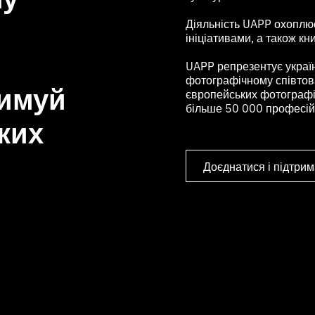
Діяльність UAPP охоплює 
ініціативами, а також кн
UAPP репрезентує украї
фотографічному співтова
римуй
європейських фотографів
більше 50 000 професійн
ких
Доєднатися і підтрим