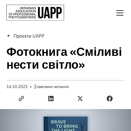
Проєкти UAPP
Фотокнига «Сміливі
нести світло»
•
2
14.10.2023
хвилини читання