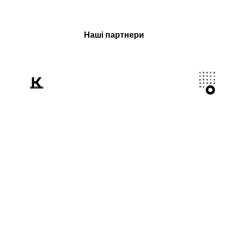
Наші партнери
Розповідаємо
світові про Україну
крізь призму