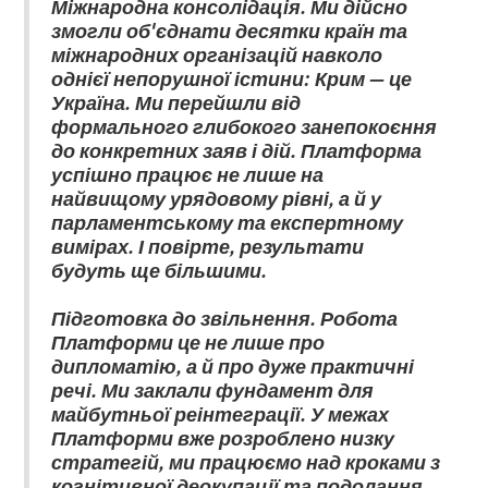
Міжнародна консолідація. Ми дійсно
змогли об'єднати десятки країн та
міжнародних організацій навколо
однієї непорушної істини: Крим — це
Україна. Ми перейшли від
формального глибокого занепокоєння
до конкретних заяв і дій. Платформа
успішно працює не лише на
найвищому урядовому рівні, а й у
парламентському та експертному
вимірах. І повірте, результати
будуть ще більшими.
Підготовка до звільнення. Робота
Платформи це не лише про
дипломатію, а й про дуже практичні
речі. Ми заклали фундамент для
майбутньої реінтеграції. У межах
Платформи вже розроблено низку
стратегій, ми працюємо над кроками з
когнітивної деокупації та подолання