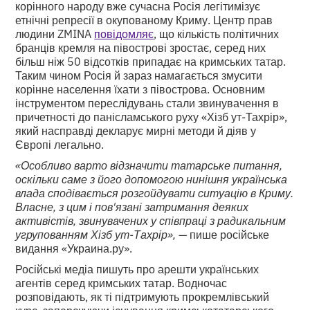
корінного народу вже сучасна Росія легітимізує
етнічні репресії в окупованому Криму. Центр прав
людини ZMINA
повідомляє
, що кількість політичних
бранців кремля на півострові зростає, серед них
більш ніж 50 відсотків припадає на кримських татар.
Таким чином Росія й зараз намагається змусити
корінне населення їхати з півострова. Основним
інструментом переслідувань стали звинувачення в
причетності до панісламського руху «Хізб ут-Тахрір»,
який насправді декларує мирні методи й діяв у
Європі легально.
«Особливо варто відзначити татарське питання,
оскільки саме з його допомогою нинішня українська
влада сподівається розгойдувати ситуацію в Криму.
Власне, з цим і пов'язані затримання деяких
активістів, звинувачених у співпраці з радикальним
угрупованням Хізб ут-Тахрір»,
— пише російське
видання «Украина.ру».
Російські медіа пишуть про арешти українських
агентів серед кримських татар. Водночас
розповідають, як ті підтримують прокремлівський