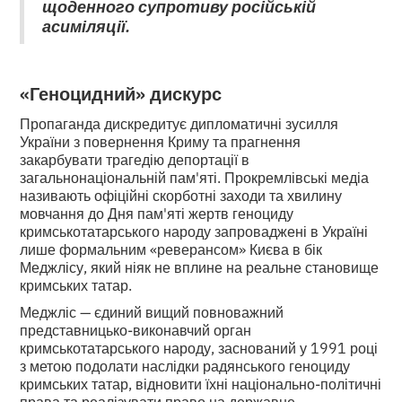
щоденного супротиву російській
асиміляції.
«Геноцидний» дискурс
Пропаганда дискредитує дипломатичні зусилля
України з повернення Криму та прагнення
закарбувати трагедію депортації в
загальнонаціональній пам'яті. Прокремлівські медіа
називають офіційні скорботні заходи та хвилину
мовчання до Дня пам'яті жертв геноциду
кримськотатарського народу запроваджені в Україні
лише формальним «реверансом» Києва в бік
Меджлісу, який ніяк не вплине на реальне становище
кримських татар.
Меджліс — єдиний вищий повноважний
представницько-виконавчий орган
кримськотатарського народу, заснований у 1991 році
з метою подолати наслідки радянського геноциду
кримських татар, відновити їхні національно-політичні
права та реалізувати право на державне