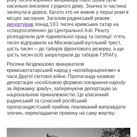
насильно виселені з рідного дому. Значна їх частина
загинула в дорозі, багато хто не вижив у перші роки в
місцях заслання. Загалом радянський режим
депортував
понад 183 тисячі кримських татар на
«спецпоселення» до Центральної Азії. Решту
розподілили для підневільної праці та ізоляції: п'ять
тисяч відправили на Московський вугільний трест,
шість тисяч — до таборів фронтового резерву, а ще
шість тисяч осіб запроторили до таборів ГУЛАГу.
Росіяни бездоказово звинуватили
кримськотатарський народ у «колабораціонізмі» в
часи Другої світової війни. Пропаганда називає
депортацію
«особливою формою покарання народу
за державну зраду»
, заперечуючи депортацію за
національною приналежністю. Це класичний
радянський та сучасний російський
пропагандистський прийом, покликаний виправдати
злочин, перекладаючи провину на саму жертву.