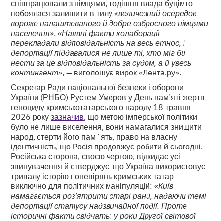
співпрацювали з німцями, тодішня влада буцімто
побоялася залишити в тилу
«величезний осередок
вороже налаштованого й добре озброєного німцями
населення»
.
«Наявні факти колаборації
перекладали відповідальність на весь етнос, і
депортації піддавалися не лише ті, хто міг би
нести за це відповідальність за судом, а й увесь
контингент»
, — виголошує вирок «Лента.ру».
Секретар Ради національної безпеки і оборони
України (РНБО) Рустем Умеров у День пам’яті жертв
геноциду кримськотатарського народу 18 травня
2026 року
зазначив
, що метою імперської політики
було не лише виселення, вони намагалися знищити
народ, стерти його памʼять, право на власну
ідентичність, що Росія продовжує робити й сьогодні.
Російська сторона, своєю чергою, відкидає усі
звинувачення й стверджує, що Україна використовує
тривалу історію поневірянь кримських татар
виключно для політичних маніпуляцій:
«Київ
намагається роз’ятрити старі рани, надаючи темі
депортації статусу надзвичайної події. Проте
історичні факти свідчать: у роки Другої світової