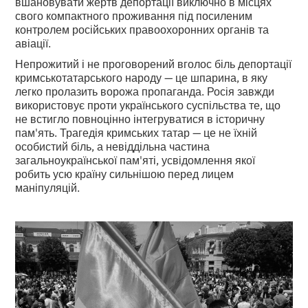
вшановувати жертв депортації виключно в місцях
свого компактного проживання під посиленим
контролем російських правоохоронних органів та
авіації.
Непрожитий і не проговорений вголос біль депортації
кримськотатарського народу — це шпарина, в яку
легко пролазить ворожа пропаганда. Росія завжди
використовує проти українського суспільства те, що
не встигло повноцінно інтегруватися в історичну
пам'ять. Трагедія кримських татар — це не їхній
особистий біль, а невіддільна частина
загальноукраїнської пам'яті, усвідомлення якої
робить усю країну сильнішою перед лицем
маніпуляцій.