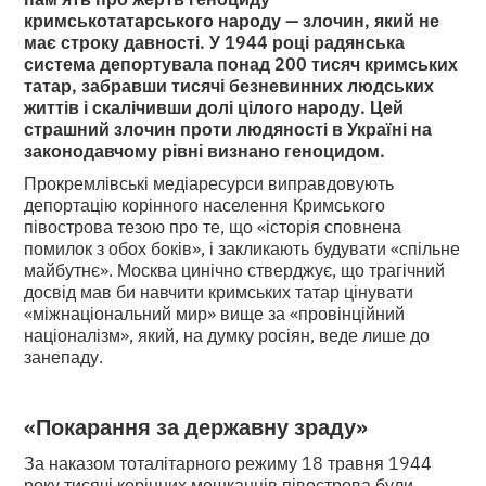
кримськотатарського народу — злочин, який не
має строку давності. У 1944 році радянська
система депортувала понад 200 тисяч кримських
татар, забравши тисячі безневинних людських
життів і скалічивши долі цілого народу. Цей
страшний злочин проти людяності в Україні на
законодавчому рівні визнано геноцидом.
Прокремлівські медіаресурси виправдовують
депортацію корінного населення Кримського
півострова тезою про те, що «історія сповнена
помилок з обох боків», і закликають будувати «спільне
майбутнє». Москва цинічно стверджує, що трагічний
досвід мав би навчити кримських татар цінувати
«міжнаціональний мир» вище за «провінційний
націоналізм», який, на думку росіян, веде лише до
занепаду.
«Покарання за державну зраду»
За наказом тоталітарного режиму 18 травня 1944
року тисячі корінних мешканців півострова були