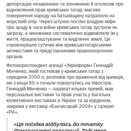
депортацію незаконною та злочинною й оголосив про
відновлення прав кримських татар, масове
повернення народу на батьківщину натрапило на
жорсткий опір. Через штучно посіяні владою міфи
про зраду в часи війни кримських татар зустріли як
загрозу, а чиновники систематично відмовляли їм у
житлі, працевлаштуванні та виділенні землі. Це
спровокувало сутички між кримськотатарськими
активістами та представниками правоохоронних
органів.
Фотокореспондент агенції «Укрінформ» Геннадій
Мінченко, який гостював у кримських татар з
середини 2000-х, розповів про враження від кримців,
які з кінця 80-х почали повертатись на півострів.
Геннадій Мінченко — лауреат кількох премій, мав
персональні виставки та брав участь у багатьох
колективних виставках в Україні та за кордоном,
зокрема у виставці «Бахчисарай-2004» у галереї
«РА».
«Ця поїздка відбулась до початку
Помаранчевої революції. Тоді мене