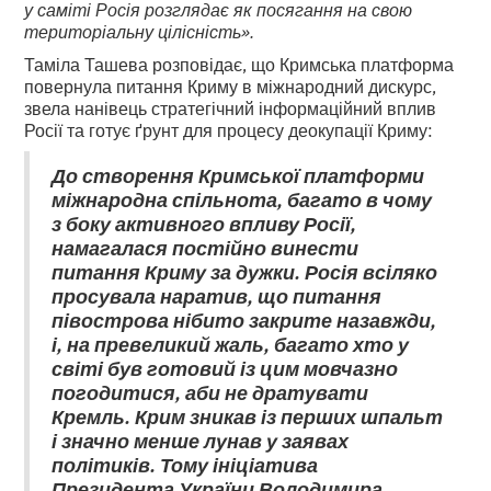
у саміті Росія розглядає як посягання на свою
територіальну цілісність».
Таміла Ташева розповідає, що Кримська платформа
повернула питання Криму в міжнародний дискурс,
звела нанівець стратегічний інформаційний вплив
Росії та готує ґрунт для процесу деокупації Криму:
До створення Кримської платформи
міжнародна спільнота, багато в чому
з боку активного впливу Росії,
намагалася постійно винести
питання Криму за дужки. Росія всіляко
просувала наратив, що питання
півострова нібито закрите назавжди,
і, на превеликий жаль, багато хто у
світі був готовий із цим мовчазно
погодитися, аби не дратувати
Кремль. Крим зникав із перших шпальт
і значно менше лунав у заявах
політиків. Тому ініціатива
Президента України Володимира