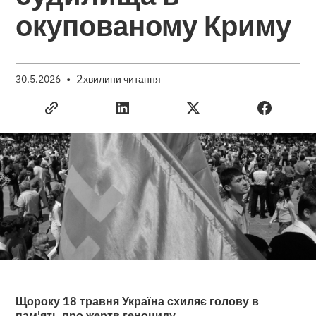
окупованому Криму
•
2
30.5.2026
хвилини читання
Щороку 18 травня Україна схиляє голову в
пам'ять про жертв геноциду