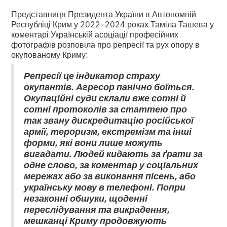
Представниця Президента України в Автономній
Республіці Крим у 2022–2024 роках Таміла Ташева у
коментарі Українській асоціації професійних
фотографів розповіла про репресії та рух опору в
окупованому Криму:
Репресії це індикатор страху
окупантів. Агресор панічно боїться.
Окупаційні суди склали вже сотні й
сотні протоколів за статтею про
так звану дискредитацію російської
армії, тероризм, екстремізм та інші
форми, які вони лише можуть
вигадати. Людей кидають за ґрати за
одне слово, за коментар у соціальних
мережах або за виконання пісень, або
українську мову в телефоні. Попри
незаконні обшуки, щоденні
переслідування та викрадення,
мешканці Криму продовжують