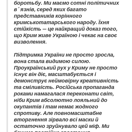
боротьбу. Ми маємо сотні політичних
вʼязнів, серед яких багато
представників корінного
кримськотатарського народу. Їхня
стійкість — це найкращий доказ того,
що Крим живе Україною і чекає на своє
визволення.
Підтримка України не просто зросла,
вона стала видимою силою.
Проукраїнський рух у Криму не просто
існує він діє, масштабується і
демонструє неймовірну креативність
та сміливість. Російська пропаганда
роками намагалася переконати світ,
ніби Крим абсолютно лояльний до
окупантів і там немає жодного
спротиву. Але повномасштабне
вторгнення зірвало всі маски й
остаточно зруйнувало цей міф. Ми
бачимо постійне зростання