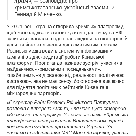
Крим»,
— розповідає про
кримськотатарсько-українські взаємини
Геннадій Мінченко.
У 2021 році Україна створила Кримську платформу,
щоб консолідувати світові зусилля для тиску на РФ,
зупинити свавілля щодо прав людини на півострові й
досягти його звільнення дипломатичним шляхом.
Російські медіа ведуть системну інформаційну
кампанію з дискредитації роботи Кримської
платформи. Пропаганда називає зустрічі учасників
майданчика «кримськими посиденьками»,
«шабашем», «відірваною від реальності політичною
виставою», яка не має сенсу, бо створена виключно
для підняття політичних рейтингів Києва та її
міжнародних партнерів.
«Секретар Ради Безпеки РФ Микола Патрушев
розповів в інтерв'ю АиФ.ru, для чого було створено
«Кримську платформу». За його словами, «Кримська
платформа» створювалася Вашингтоном заради
видимості турботи про інтереси України. За
словами представника МЗС Марії Захарової, участь