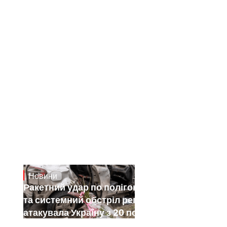
Новини
July 26, 2026
Ракетний удар по полігону на Київщині
та системний обстріл регіонів: як РФ
атакувала Україну з 20 по 26 липня