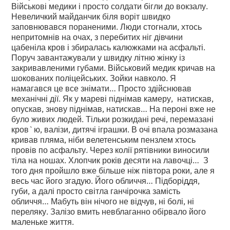
Військові медики і просто солдати бігли до вокзалу.
Невеличкий майданчик біля воріт швидко
заповнювався пораненими. Люди стогнали, хтось
непритомнів на очах, з перебитих ніг дівчини
цабеніла кров і збиралась калюжками на асфальті.
Поруч завантажували у швидку літню жінку із
закривавленими губами. Військовий медик кричав на
шокованих поліцейських. Зойки навколо. Я
намагався це все знімати… Просто здійснював
механічні дії. Як у мареві піднімав камеру, натискав,
опускав, знову піднімав, натискав… На пероні вже не
було живих людей. Тільки розкидані речі, перемазані
кров`ю, валізи, дитячі іграшки. В очі впала розмазана
кривав пляма, ніби велетенським пензлем хтось
провів по асфальту. Через колії рятівники виносили
тіла на ношах. Хлопчик років десяти на лавочці… З
того дня пройшло вже більше ніж півтора роки, але я
весь час його згадую. Його обличчя… Підборіддя,
губи, а далі просто світла ганчірочка замість
обличчя… Мабуть він нічого не відчув, ні болі, ні
переляку. Залізо вмить невблаганно обірвало його
маленьке життя.