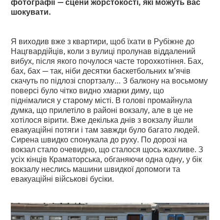
фотографії — сцени жорстокості, які можуть вас
шокувати.
Я виходив вже з квартири, щоб їхати в Рубіжне до
Нацгвардійців, коли з вулиці пролунав віддалений
вибух, після якого почулося часте торохкотіння. Бах,
бах, бах — так, ніби десятки баскетбольних м’ячів
скачуть по підлозі спортзалу… З балкону на восьмому
поверсі було чітко видно хмарки диму, що
піднімалися у старому місті. В голові промайнула
думка, що прилетіло в районі вокзалу, але в це не
хотілося вірити. Вже декілька днів з вокзалу йшли
евакуаційні потяги і там завжди було багато людей.
Сирена швидко спонукала до руху. По дорозі на
вокзал стало очевидно, що сталося щось жахливе. З
усіх кінців Краматорська, обганяючи одна одну, у бік
вокзалу неслись машини швидкої допомоги та
евакуаційні військові бусіки.