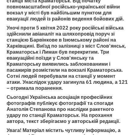
станції міста Краматорськ. Від початку
повномасштабної російсько-української війни
вокзал у місті був найбільшим пунктом для
евакуації людей із районів ведення бойових дій.
Уночі проти 5 квітня 2022 року російські війська
здійснили авіаналіт на шляхопровід поруч зі
станцією Барвінкове в Ізюмському районі на
Харківщині. Виїзд по залізниці з міст Слов’янськ,
Краматорськ і Лиман був перекритим. Три
евакуаційні поїзди у Слов’янську та
Краматорську виявились заблокованими і
пасажирів розмістили на вокзалі Краматорська.
Сотні людей перебували на станції у момент
атаки. Унаслідок удару загинула 61 людина, а 121
– отримала поранення.
Сьогодні Українська асоціація професійних
фотографів публікує фотографії та спогади
Анатолія Степанова про наслідки ракетного
удару по станції Краматорськ. На прохання
автора, текст зберігаємо у авторській редакції.
Увага! Матеріал містить чутливу інформацію, а