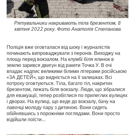
Рятувальники накривають тіла брезентом, 8
квітня 2022 року. Фото Анатолія Степанова
Поліція вже оговталася від шоку і журналістів
починають випроваджувати з перонів. Виходжу на
площу перед вокзалом. На клумбі біля ялинок в
землю зарився двигун від ракети Точка У. В очі
впадає надпис великими білими літерами російською
«ЗА ДЕТЕЙ», що видніється на її залишках. Всі
потроху оговтуються. Тіла, багато тіл, накритих
брезентом, лежать біля вокзалу. Люди, що зібралися
для евакуації, тепер розбіглися по прилеглих вулицях
і дворах. На вулиці, що веде до вокзалу, бачу на
лавочці молоду пару з дитиною. Вони сидять
обійнявшись з порожніми поглядами. Вони просто
відійшли поїсти…