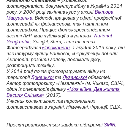
фотожурналіст, документує війну в Україні з 2014
року. У 2004 році закінчив курс у школі
Віктора
Марущенка
. Відтоді працював у сфері професійної
фотографії як фрілансером, так і штатним
фотографом. Працює фотокореспондентом
агенції AFP; мав публікації в журналах:
National
Geographic
, Spiegel, Stern, Time та інших.
Фотографував
Євромайдан
. 1 грудня 2013 року, під
час штурму вулиці Банкової, «беркутівці» побили
Анатолія: розбили голову, поламали руку,
розтрощили техніку.
У 2014 році почав фотографувати війну на
території
Донецької
та
Луганської
областей.
Автор фотопроєкту «Незалежні» (м. Чикаго, США),
один із операторів фільму
«Моя війна. Два життя
Василя Сліпака»
(2017).
Учасник колективних та персональних
фотовиставках в Україні, Німеччині, Франції, США.
Проєкт реалізовується завдяки підтримці
ЗМІN
.