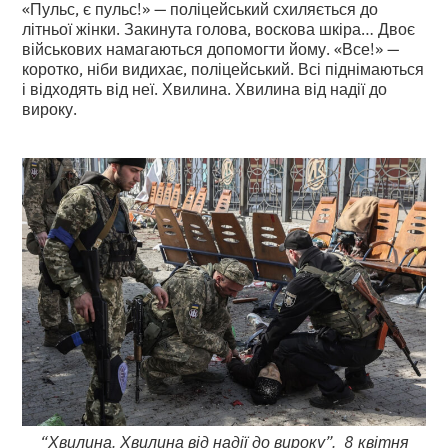
«Пульс, є пульс!» — поліцейський схиляється до
літньої жінки. Закинута голова, воскова шкіра… Двоє
військових намагаються допомогти йому. «Все!» —
коротко, ніби видихає, поліцейський. Всі піднімаються
і відходять від неї. Хвилина. Хвилина від надії до
вироку.
“Хвилина. Хвилина від надії до вироку”. 8 квітня