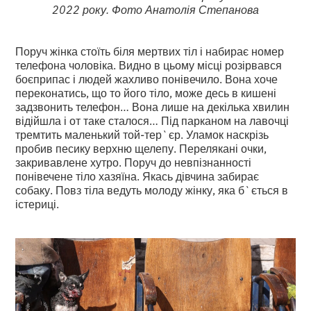
2022 року. Фото Анатолія Степанова
Поруч жінка стоїть біля мертвих тіл і набирає номер
телефона чоловіка. Видно в цьому місці розірвався
боєприпас і людей жахливо понівечило. Вона хоче
переконатись, що то його тіло, може десь в кишені
задзвонить телефон… Вона лише на декілька хвилин
відійшла і от таке сталося… Під парканом на лавочці
тремтить маленький той-тер`єр. Уламок наскрізь
пробив песику верхню щелепу. Перелякані очки,
закривавлене хутро. Поруч до невпізнанності
понівечене тіло хазяїна. Якась дівчина забирає
собаку. Повз тіла ведуть молоду жінку, яка б`ється в
істериці.