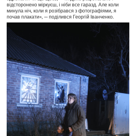
відсторонено міркуєш, і ніби все гаразд. Але коли
минула ніч, коли я розібрався з фотографіями, я
почав плакати», — поділився Георгій Іванченко.