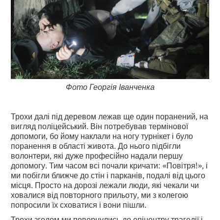
Фото Георгія Іванченка
Трохи далі під деревом лежав ще один поранений, на
вигляд поліцейський. Він потребував термінової
допомоги, бо йому наклали на ногу турнікет і було
поранення в області живота. До нього підбігли
волонтери, які дуже професійно надали першу
допомогу. Тим часом всі почали кричати: «Повітря!», і
ми побігли ближче до стін і парканів, подалі від цього
місця. Просто на дорозі лежали люди, які чекали чи
ховалися від повторного прильоту, ми з колегою
попросили їх сховатися і вони пішли.
Трохи згодом ми повернулись до епіцентру трагедії і