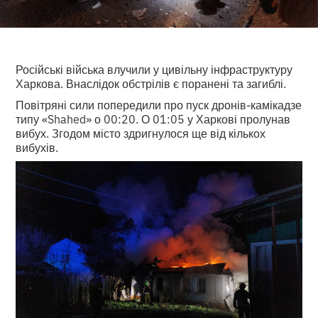
Російські війська влучили у цивільну інфраструктуру
Харкова. Внаслідок обстрілів є поранені та загиблі.
Повітряні сили попередили про пуск дронів-камікадзе
типу «Shahed» о 00:20. О 01:05 у Харкові пролунав
вибух. Згодом місто здригнулося ще від кількох
вибухів.