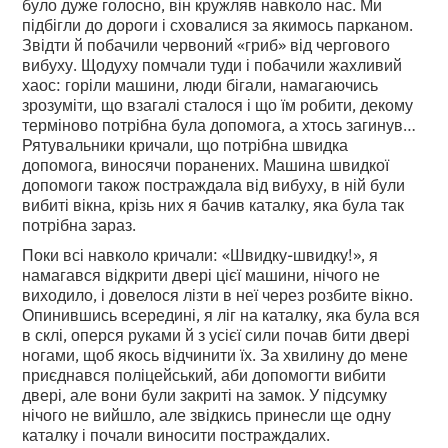
було дуже голосно, він кружляв навколо нас. Ми
підбігли до дороги і сховалися за якимось парканом.
Звідти й побачили червоний «гриб» від чергового
вибуху. Щодуху помчали туди і побачили жахливий
хаос: горіли машини, люди бігали, намагаючись
зрозуміти, що взагалі сталося і що їм робити, декому
терміново потрібна була допомога, а хтось загинув…
Рятувальники кричали, що потрібна швидка
допомога, виносячи поранених. Машина швидкої
допомоги також постраждала від вибуху, в ній були
вибиті вікна, крізь них я бачив каталку, яка була так
потрібна зараз.
Поки всі навколо кричали: «Швидку-швидку!», я
намагався відкрити двері цієї машини, нічого не
виходило, і довелося лізти в неї через розбите вікно.
Опинившись всередині, я ліг на каталку, яка була вся
в склі, оперся руками й з усієї сили почав бити двері
ногами, щоб якось відчинити їх. За хвилину до мене
приєднався поліцейський, аби допомогти вибити
двері, але вони були закриті на замок. У підсумку
нічого не вийшло, але звідкись принесли ще одну
каталку і почали виносити постраждалих.