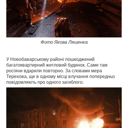
Фото Якова Ляшенка
У Новобаварському районі пошкоджений
багатоквартирний житловий будинок. Саме там
росіяни вдарили повторно. За словами мера
Терехова, ще в одному місці влучання попередньо
повідомляють про одного загиблого.