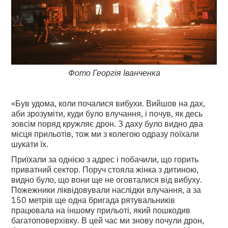
Фото Георгія Іванченка
«Був удома, коли почалися вибухи. Вийшов на дах,
аби зрозуміти, куди було влучання, і почув, як десь
зовсім поряд кружляє дрон. З даху було видно два
місця прильотів, тож ми з колегою одразу поїхали
шукати їх.
Приїхали за однією з адрес і побачили, що горить
приватний сектор. Поруч стояла жінка з дитиною,
видно було, що вони ще не оговталися від вибуху.
Пожежники ліквідовували наслідки влучання, а за
150 метрів ще одна бригада рятувальників
працювала на іншому прильоті, який пошкодив
багатоповерхівку. В цей час ми знову почули дрон,