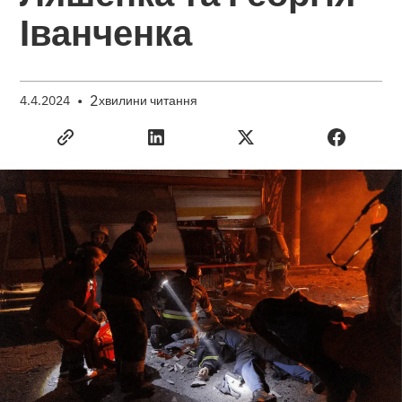
Іванченка
•
2
4.4.2024
хвилини читання