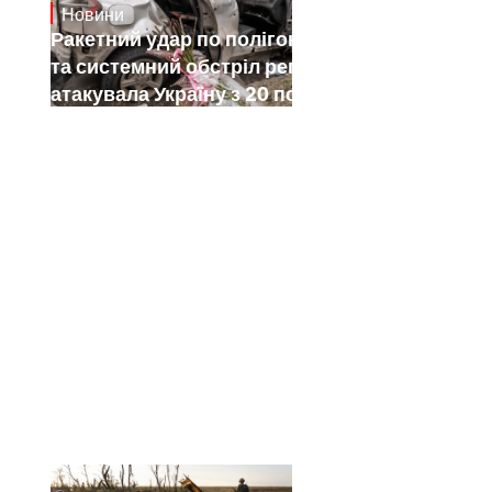
Новини
July 26, 2026
Ракетний удар по полігону на Київщині
та системний обстріл регіонів: як РФ
атакувала Україну з 20 по 26 липня