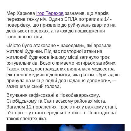
Мер Харкова
Ігор Терехов
зазначив, що Харків
пережив тяжку ніч. Один з БПЛА потрапив в 14-
поверхівку, що призвело до руйнувань квартир на
декількох поверхах, а також до пошкодження
зовнішньої стіни.
«Місто було атаковане «шахедами», які вразили
житлові будинки. Під час повторної атаки на
житловий будинок в іншому місці загинуло троє
рятувальників. Всього ж маємо чотирьох загиблих.
Також серед постраждалих виявилася медсестра
екстреної медичної допомоги, яка разом з бригадою
прибула на місце подій для надання допомоги», —
зазначив міський голова.
Влучання зафіксовані в Новобаварському,
Слобідському та Салтівському районах міста.
Загалом 12 поранених, троє з них у важкому стані,
п'ятеро — у стані середньої тяжкості. Пошкоджена
також спецтехніка.