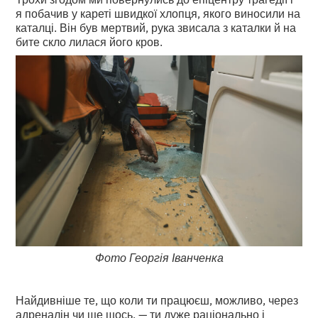
я побачив у кареті швидкої хлопця, якого виносили на
каталці. Він був мертвий, рука звисала з каталки й на
бите скло лилася його кров.
Фото Георгія Іванченка
Найдивніше те, що коли ти працюєш, можливо, через
адреналін чи ще щось, — ти дуже раціонально і