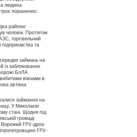
на людина
 троє поранених:
два райони:
нув чоловік. Протягом
АЗС, торгівельний
і підприємства та
осередки займань на
й із заблокованих
 ворожі БпЛА
 вибитими вікнами в
ова автівка
талися займання на
ниці. У Миколаєві
ому стані. Щодня під
івській громаді
. Ворожий FPV-дрон
Дніпропетровщині FPV-