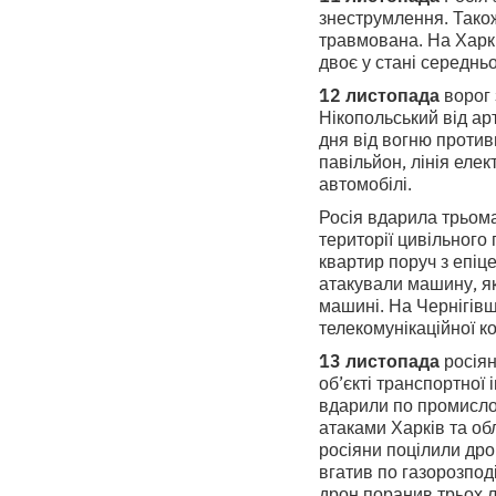
знеструмлення. Також
травмована. На Харкі
двоє у стані середньо
12 листопада
ворог 
Нікопольський від ар
дня від вогню против
павільйон, лінія еле
автомобілі.
Росія вдарила трьом
території цивільного
квартир поруч з епіц
атакували машину, як
машині. На Чернігів
телекомунікаційної ко
13 листопада
росіян
об’єкті транспортної
вдарили по промислов
атаками Харків та об
росіяни поцілили др
вгатив по газорозпод
дрон поранив трьох 