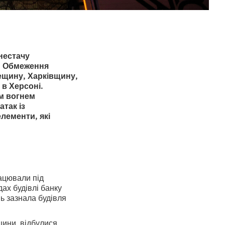
 нестачу
ь. Обмеження
ещину, Харківщину,
 в Херсоні.
им вогнем
атак із
лементи, які
ацювали під
ах будівлі банку
ь зазнала будівля
щини, відбулися