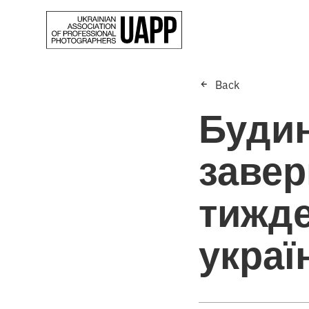
Back
Будин
завер
тижде
украї