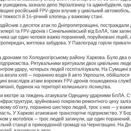
 ушкоджень зазнало депо Укрзалізниці та адмінбудівля, од
вщині російський FPV-дрон влучив у цивільний автомобіль,
ї тяжкості й 16-річний хлопець у важкому стані.
здійснив з десяток атак по Дніпропетровщині, постраждали 
тилерії та FPV-дронів і Синельниківській від БпЛА, там заги
ника ще один чоловік важко поранений, поруйновані ліцей, 
ктропередач, житлова забудова. У Павлограді горіли приватн
а дронами по Холодногірському району Харкова. Було два 
 підприємства. Рятувальники врятували двох цивільних люде
ентром удару, чотирьох людей госпіталізували. На Сумщині
а везла хліб — поранено водія й авто Укрпошти, обійшлося
щині внаслідок атаки ворожих FPV-дронів пошкоджена служб
мпанії, будинок на території колишнього лісництва.
и вкотре за тиждень атакували Одещину ударними БпЛА. С
 інфраструктури, зруйновано покрівлю ремонтного цеху заліз
ому об’єкту, поранено шестеро людей, троє з них — у важк
ласть. У Харкові атаковане транспортне підприємство. У Бор
оном у мотоблок — троє людей загинули, ще один поранений
ільчій станції в прикордонній громаді на Чернігівщині. На 
людей, влучивши в авто.