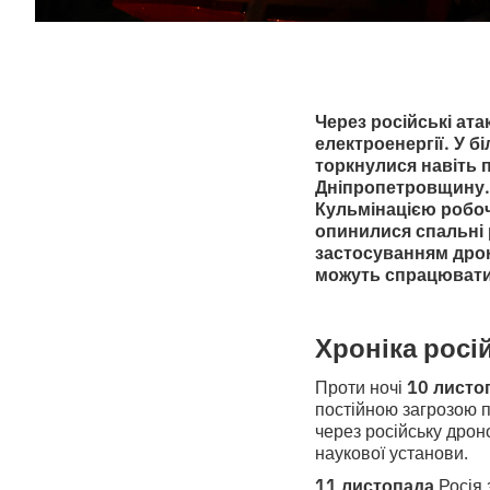
Через російські ата
електроенергії. У 
торкнулися навіть 
Дніпропетровщину. 
Кульмінацією робоч
опинилися спальні 
застосуванням дрон
можуть спрацювати
Хроніка росі
Проти ночі
10 листо
постійною загрозою п
через російську дрон
наукової установи.
11 листопада
Росія 