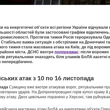
ки на енергетичні об’єкти всі регіони України відчували
більшості областей були застосовані графіки відключен
промисловості. Протягом тижня Росія тероризувала Од
Стабільно важка ситуація з обстрілами на Донеччині та
ого тижня стала масована атака на Київ, де під ворож
райони міста. ДСНС вкотре
попереджає
: після ворожих 
ів рятувальники знаходять біля уламків БпЛА касетні е
 непередбачено.
йських атак з 10 по 16 листопада
пада
Сумщину вже вкотре атакував ворог, рятувальники пр
овторних ударів. На Дніпропетровщині горів купол храму й д
ову атаку. Двох цивільних поранено у Херсоні, там руйнуван
здійснила масовану атаку БпЛА на енергетичні об'єкти Оде