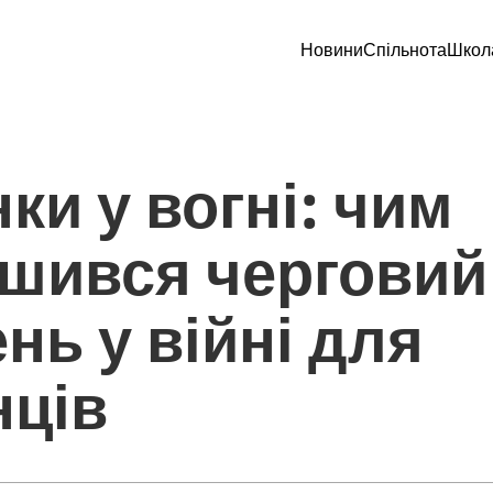
Новини
Спільнота
Школ
ки у вогні: чим
шився черговий
нь у війні для
нців