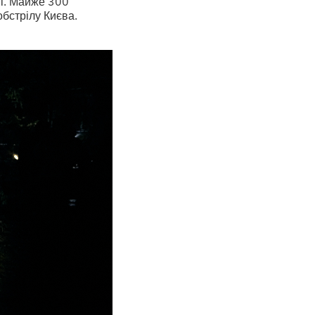
ві. Майже 300
обстрілу Києва.