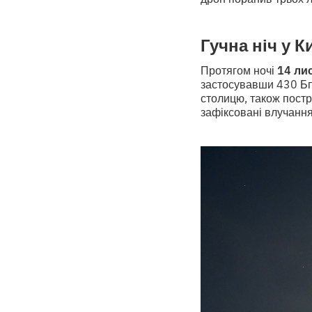
Гучна ніч у К
Протягом ночі
14 ли
застосувавши 430 БпЛ
столицю, також пост
зафіксовані влучання