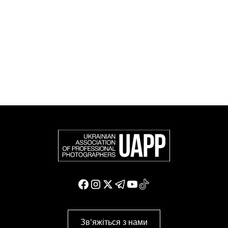
європейських фотографів (FEP) — міжнародної
організації, яка представляє більше 50 000
професійних фотографів в Європі та інших країнах
світу.
Доєднатися і підтримати нас
Зв'яжіться з нами