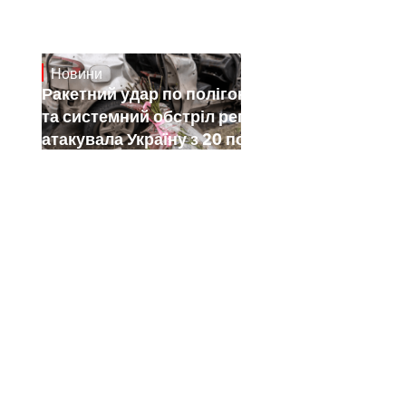
Новини
July 26, 2026
Ракетний удар по полігону на Київщині
та системний обстріл регіонів: як РФ
атакувала Україну з 20 по 26 липня