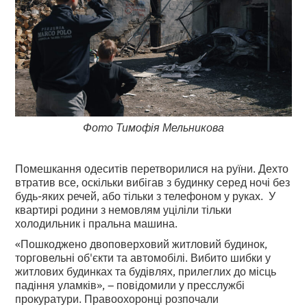
Фото Тимофія Мельникова
Помешкання одеситів перетворилися на руїни. Дехто
втратив все, оскільки вибігав з будинку серед ночі без
будь-яких речей, або тільки з телефоном у руках. У
квартирі родини з немовлям уціліли тільки
холодильник і пральна машина.
«Пошкоджено двоповерховий житловий будинок,
торговельні об'єкти та автомобілі. Вибито шибки у
житлових будинках та будівлях, прилеглих до місць
падіння уламків», – повідомили у пресслужбі
прокуратури. Правоохоронці розпочали