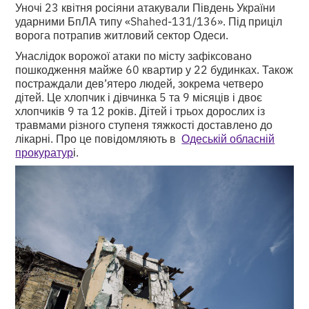
Уночі 23 квітня росіяни атакували Південь України
ударними БпЛА типу «Shahed-131/136». Під приціл
ворога потрапив житловий сектор Одеси.
Унаслідок ворожої атаки по місту зафіксовано
пошкодження майже 60 квартир у 22 будинках. Також
постраждали дев’ятеро людей, зокрема четверо
дітей. Це хлопчик і дівчинка 5 та 9 місяців і двоє
хлопчиків 9 та 12 років. Дітей і трьох дорослих із
травмами різного ступеня тяжкості доставлено до
лікарні. Про це повідомляють в
Одеській обласній
прокуратур
і.