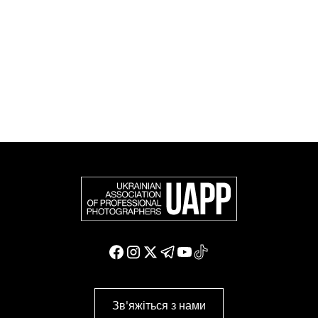
європейських фотографів (FEP) — міжнародної
організації, яка представляє більше 50 000
професійних фотографів в Європі та інших країнах
світу.
Доєднатися і підтримати нас
Зв'яжіться з нами