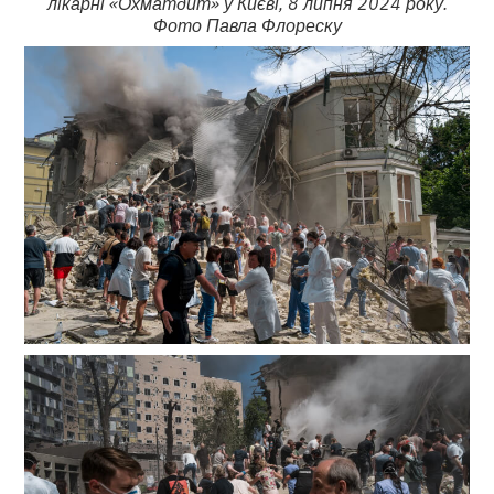
лікарні «Охматдит» у Києві, 8 липня 2024 року.
Фото Павла Флореску