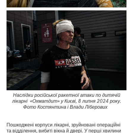
Наслідки російської ракетної атаки по дитячій
лікарні «Охматдит» у Києві, 8 липня 2024 року.
Фото Костянтина і Влади Ліберових
Пошкоджені корпуси лікарні, зруйновані операційні
та відділення, вибиті вікна й двері. У перші хвилини