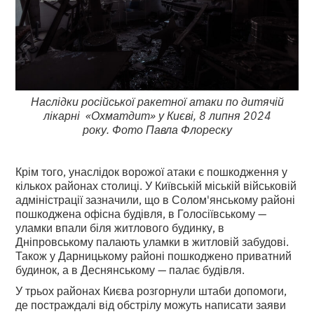
Наслідки російської ракетної атаки по дитячій
лікарні «Охматдит» у Києві, 8 липня 2024
року. Фото Павла Флореску
Крім того, унаслідок ворожої атаки є пошкодження у
кількох районах столиці. У Київській міській військовій
адміністрації зазначили, що в Солом'янському районі
пошкоджена офісна будівля, в Голосіївському —
уламки впали біля житлового будинку, в
Дніпровському палають уламки в житловій забудові.
Також у Дарницькому районі пошкоджено приватний
будинок, а в Деснянському — палає будівля.
У трьох районах Києва розгорнули штаби допомоги,
де постраждалі від обстрілу можуть написати заяви