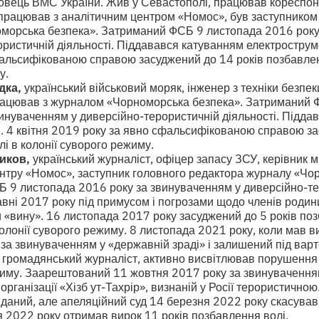
овець ВМС України. Жив у Севастополі, працював кореспо
впрацював з аналітичним центром «Номос», був заступником
морська безпека». Затриманий ФСБ 9 листопада 2016 року
ристичній діяльності. Піддавався катуванням електрострум
альсифікованою справою засуджений до 14 років позбавленн
у.
дка,
український військовий моряк, інженер з техніки безпек
працював з журналом «Чорноморська безпека». Затриманий 
инуваченням у диверсійно-терористичній діяльності. Підда
. 4 квітня 2019 року за явно сфальсифікованою справою за
і в колонії суворого режиму.
иков,
український журналіст, офіцер запасу ЗСУ, керівник 
ентру «Номос», заступник головного редактора журналу «Чо
 9 листопада 2016 року за звинуваченням у диверсійно-те
равні 2017 року під примусом і погрозами щодо членів родин
 «вину». 16 листопада 2017 року засуджений до 5 років поз
олонії суворого режиму. 8 листопада 2021 року, коли мав в
а звинуваченням у «державній зраді» і залишений під варт
громадянський журналіст, активно висвітлював порушення
иму. Заарештований 11 жовтня 2017 року за звинуваченням
організації «Хізб ут-Тахрір», визнаній у Росії терористично
вданий, але апеляційний суд 14 березня 2022 року скасува
я 2022 року отримав вирок 11 років позбавлення волі.