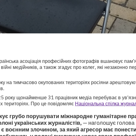
раїнська асоціація професійних фотографів вшановує пам’ят
 війні медійників, а також згадує про колег, які незаконно п
ку на тимчасово окупованих територіях росіяни арештовуют
в.
25 року щонайменше 31 працівник медіа перебуває в ув’язн
х територіях. Про це повідомляє
Національна спілка журнал
жує грубо порушувати міжнародне гуманітарне пр
лоні українських журналістів,
— наголошує голова
 є воєнним злочином, за який агресор має понест
еребувають у полоні виключно через свою професі