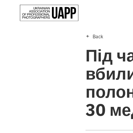
Back
Під ч
вбили
полон
30 ме