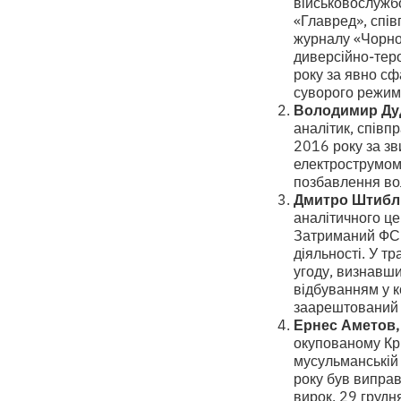
військовослужб
«Главред», спі
журналу «Чорно
диверсійно-теро
року за явно сф
суворого режим
Володимир Ду
аналітик, спів
2016 року за зв
електрострумом
позбавлення вол
Дмитро Штибл
аналітичного ц
Затриманий ФСБ
діяльності. У т
угоду, визнавши
відбуванням у к
заарештований з
Ернес Аметов,
окупованому Кр
мусульманській 
року був випра
вирок. 29 грудн