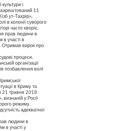
 культури і
 Заарештований 11
ізб ут-Тахрір»,
лі в колонії суворого
торі часто хворіє.
ня прав людини в
 в участі в
ю. Отримав вирок про
судові процеси.
ській організації
ків позбавлення волі
«Кримської
туації в Криму та
й 21 травня 2018
, визнаній у Росії
ворого режиму.
дсутність адекватної
рав людини в
 в участі у