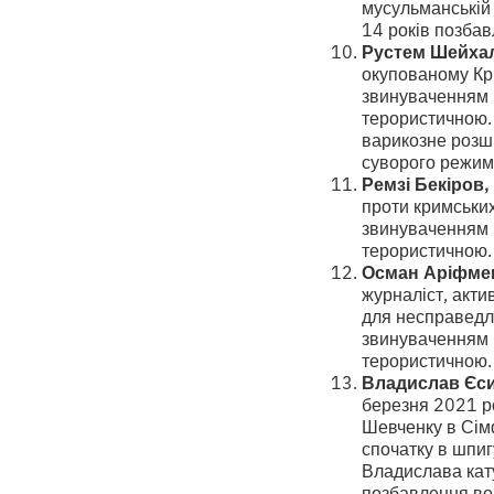
мусульманській 
14 років позбав
Рустем Шейха
окупованому Кр
звинуваченням в 
терористичною.
варикозне розши
суворого режим
Ремзі Бекіров,
проти кримськи
звинуваченням в 
терористичною. 
Осман Аріфме
журналіст, акти
для несправедл
звинуваченням в 
терористичною. 
Владислав Єси
березня 2021 ро
Шевченку в Сімф
спочатку в шпиг
Владислава кат
позбавлення вол