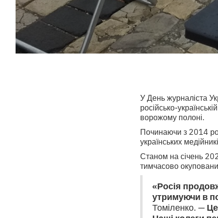
У День журналіста Ук
російсько-українській
ворожому полоні.
Починаючи з 2014 ро
українських медійникі
Станом на січень 20
тимчасово окуповани
«Росія продов
утримуючи в по
Томіленко. —
Це
Наші колеги п