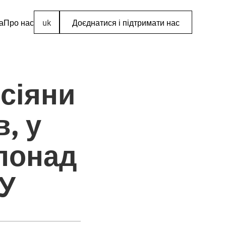
а
Про нас
uk
Доєднатися і підтримати нас
осіяни
, у
 понад
ЖУ