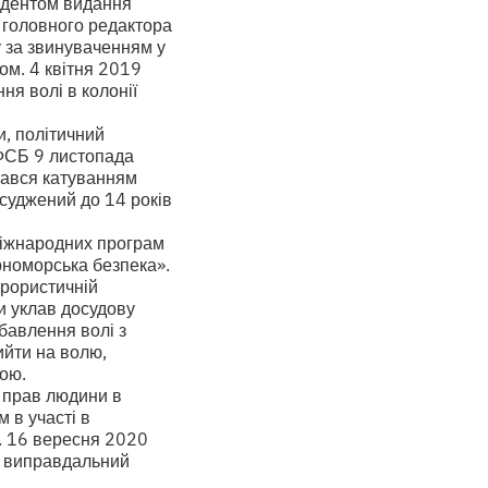
ндентом видання
 головного редактора
 за звинуваченням у
ом. 4 квітня 2019
я волі в колонії
и, політичний
ФСБ 9 листопада
вався катуванням
суджений до 14 років
міжнародних програм
рноморська безпека».
рористичній
и уклав досудову
бавлення волі з
ийти на волю,
ою.
 прав людини в
 в участі в
ю. 16 вересня 2020
в виправдальний