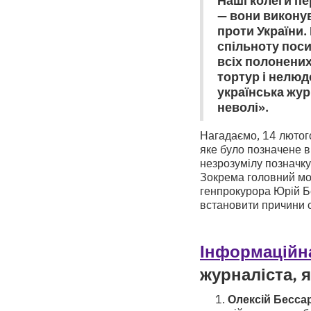
— вони виконув
проти України.
спільноту поси
всіх полонених
тортур і нелю
українська жур
неволі».
Нагадаємо, 14 лютого
яке було позначене в
незрозумілу позначку
Зокрема головний моз
генпрокурора Юрій Бє
встановити причини с
Інформаційн
журналіста, 
Олексій Бесса