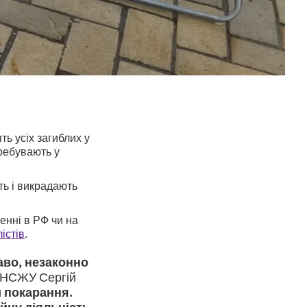
ь усіх загиблих у
еребувають у
ь і викрадають
енні в РФ чи на
істів
.
аво, незаконно
 НСЖУ Сергій
и покарання.
йну діяльність