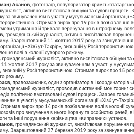
ман)
Асанов
, фотограф, популяризатор кримськотатарської
журналіст, активно висвітлював обшуки та судові процеси.
у за звинуваченням в участі у мусульманській організації «Х
ї терористичною. Отримав вирок про 19 років позбавлення во
умови утримання й тривале перебування в штрафному ізоля
ов
, громадянський журналіст, активно висвітлював порушен
иму. Заарештований 11 жовтня 2017 року за звинуваченням
організації «Хізб ут-Тахрір», визнаній у Росії терористично
лення волі в колонії суворого режиму.
,
громадянський журналіст, активно висвітлював обшуки та 
1 жовтня 2017 року за звинуваченням в участі у мусульман
», визнаній у Росії терористичною. Отримав вирок про 15 ро
рого режиму.
фаєв
, правозахисник, один з організаторів і координаторів 
громадянський журналіст, проводив системний моніторинг си
медіа політично вмотивовані судові процеси. Заарештовани
енням в участі у мусульманській організації «Хізб ут-Тахрір»
Отримав вирок про 14 років позбавлення волі в колонії су
озовів про вилучення в нього Корану та особистих речей, ві
оги та інші порушення керівництва «виправних» установ.
манов
, громадянський журналіст, висвітлював порушення п
иму. Заарештований 27 березня 2019 року за звинуваченням