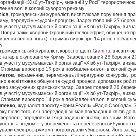
організації «Хізб ут-Тахрір», визнаній у Росії терористично
лення волі в колонії суворого режиму.
лієв
, громадянський журналіст, висвітлював порушення пр
иму, передусім «судові» процеси. Заарештований 27 березн
участі у мусульманській організації «Хізб ут-Тахрір», визнан
 Попри важкі хвороби (хронічний пієлонефрит, опущення пр
рення вен на ногах), отримав вирок про 14 років позбавлен
у.
громадянський журналіст, кореспондент
Grani.ru
, висвітлю
х татар в окупованому Криму. Заарештований 28 березня 2
участі у мусульманській організації «Хізб ут-Тахрір», визнан
Отримав вирок про 19 років позбавлення волі в колонії су
метов
, письменник, переможець літературних конкурсів, г
вно висвітлював обшуки та судові процеси, допомагав роби
иво засуджених кримських татар. Заарештований 28 березн
участі у мусульманській організації «Хізб ут-Тахрір», визнан
Отримав вирок про 14 років позбавлення волі в колонії су
пенко,
журналіст проєкту «Крим.Реалії» «Радіо Свобода».
ку після того, як напередодні знімав покладання квітів до п
ерополі; впродовж місяця родичі не знали, що з ним. Його
унстві, а згодом — у збереженні та перевезенні вибухового 
ували електрострумом і погрожували убивством. Його засуд
і в колонії загального режиму. Справа Владислава Єсипенка