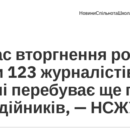
Новини
Спільнота
Школ
ас вторгнення р
 123 журналістів
і перебуває ще
дійників, — НС