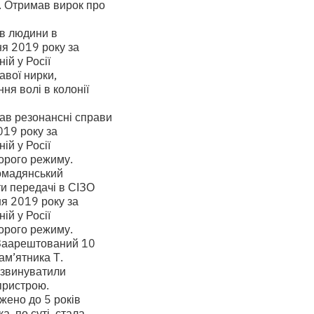
ю. Отримав вирок про
ав людини в
я 2019 року за
ій у Росії
авої нирки,
ня волі в колонії
вав резонансні справи
019 року за
ій у Росії
ворого режиму.
ромадянський
ти передачі в СІЗО
я 2019 року за
ій у Росії
ворого режиму.
 Заарештований 10
ам’ятника Т.
 звинуватили
пристрою.
жено до 5 років
, по суті, стала