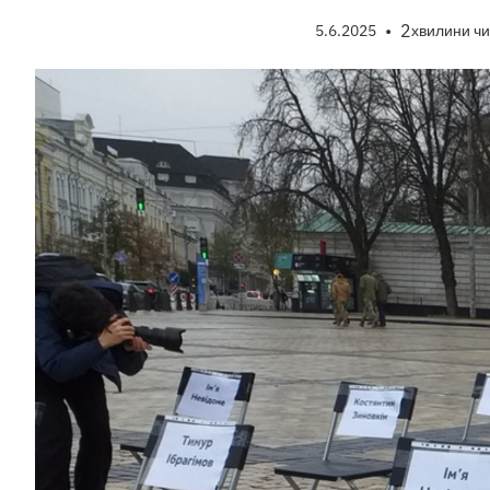
•
2
5.6.2025
хвилини ч