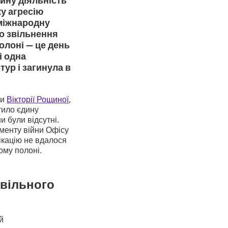
ку агресію
 міжнародну
о звільнення
олоні — це день
і одна
тур і загинула в
ки
Вікторії Рощиної
,
тило єдину
и були відсутні.
аменту війни Офісу
ікацію не вдалося
кому полоні.
вільного
й