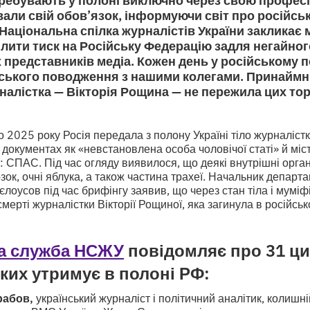
али свій обов’язок, інформуючи світ про російсь
 Національна спілка журналістів України закликає
лити тиск на Російську Федерацію задля негайног
 представників медіа. Кожен день у російському п
дського поводження з нашими колегами. Принаймн
налістка — Вікторія Рощина — не пережила цих тор
 2025 року Росія передала з полону Україні тіло журналіст
 документах як «невстановлена особа чоловічої статі» й міс
: СПАС. Під час огляду виявилося, що деякі внутрішні орган
ок, очні яблука, а також частина трахеї. Начальник департ
лоусов під час брифінгу заявив, що через стан тіла і муміф
мерті журналістки Вікторії Рощиної, яка загинула в російсь
а служба НСЖУ
повідомляє про 31 ци
яких утримує в полоні РФ:
рабов,
український журналіст і політичний аналітик, колишні