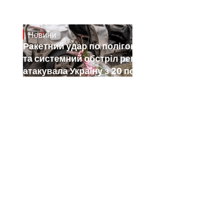
Новини
July 26, 2026
Ракетний удар по полігону на Київщині
та системний обстріл регіонів: як РФ
атакувала Україну з 20 по 26 липня