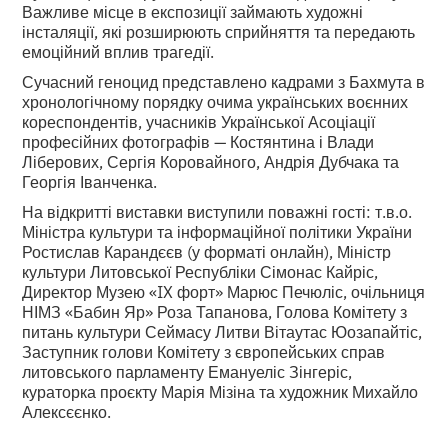
Важливе місце в експозиції займають художні
інсталяції, які розширюють сприйняття та передають
емоційний вплив трагедії.
Сучасний геноцид представлено кадрами з Бахмута в
хронологічному порядку очима українських воєнних
кореспондентів, учасників Української Асоціації
професійних фотографів — Костянтина і Влади
Ліберових, Сергія Коровайного, Андрія Дубчака та
Георгія Іванченка.
На відкритті виставки виступили поважні гості: т.в.о.
Міністра культури та інформаційної політики України
Ростислав Карандєєв (у форматі онлайн), Міністр
культури Литовської Республіки Сімонас Кайріс,
Директор Музею «IX форт» Марюс Печюліс, очільниця
НІМЗ «Бабин Яр» Роза Тапанова, Голова Комітету з
питань культури Сеймасу Литви Вітаутас Юозапайтіс,
Заступник голови Комітету з європейських справ
литовського парламенту Емануеліс Зінгеріс,
кураторка проєкту Марія Мізіна та художник Михайло
Алексєєнко.