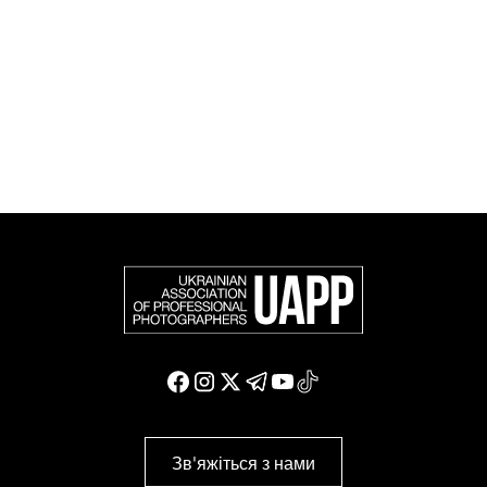
європейських фотографів (FEP) — міжнародної
організації, яка представляє більше 50 000
професійних фотографів в Європі та інших країнах
світу.
Доєднатися і підтримати нас
Зв'яжіться з нами