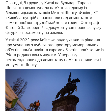
Сьогодні, 9 грудня, у Києві на бульварі Тараса
Шевченка демонтували пам’ятник одному із
більшовицьких ватажків Миколі Щорсу. Фахівці КП
«Київблагоустрій» працювали над демонтажем
семитонної конструкції майже сім годин. Фотограф
Євгеній Завгородній задокументував процес спуску
фігури із постаменту на землю.
У квітні 2023 року Київська рада ухвалила рішення
про усунення з публічного простору меморіальних
об’єктів, пам’ятників та окремих бюстів, пов’язаних із
РФ та радянським минулим. У переліку
рекомендованих до демонтажу пам’яток опинився і
монумент Щорсу.