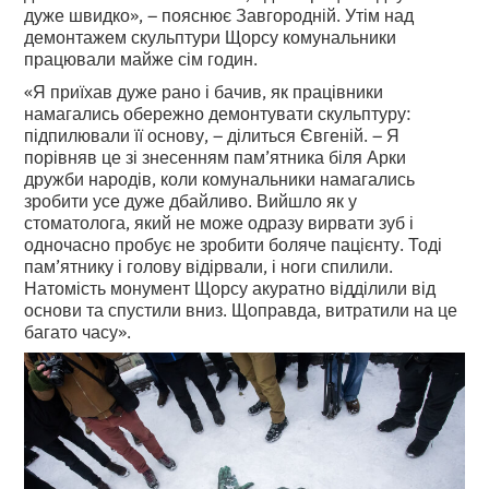
дуже швидко», – пояснює Завгородній. Утім над
демонтажем скульптури Щорсу комунальники
працювали майже сім годин.
«Я приїхав дуже рано і бачив, як працівники
намагались обережно демонтувати скульптуру:
підпилювали її основу, – ділиться Євгеній. – Я
порівняв це зі знесенням пам’ятника біля Арки
дружби народів, коли комунальники намагались
зробити усе дуже дбайливо. Вийшло як у
стоматолога, який не може одразу вирвати зуб і
одночасно пробує не зробити боляче пацієнту. Тоді
пам’ятнику і голову відірвали, і ноги спилили.
Натомість монумент Щорсу акуратно відділили від
основи та спустили вниз. Щоправда, витратили на це
багато часу».