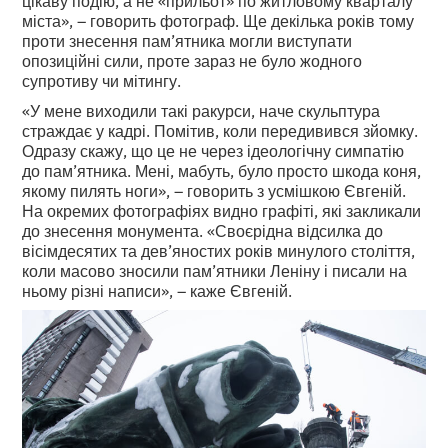
цікаву подію, а не «прильот» по житловому кварталу
міста», – говорить фотограф. Ще декілька років тому
проти знесення пам’ятника могли виступати
опозиційні сили, проте зараз не було жодного
супротиву чи мітингу.
«У мене виходили такі ракурси, наче скульптура
страждає у кадрі. Помітив, коли передивився зйомку.
Одразу скажу, що це не через ідеологічну симпатію
до пам’ятника. Мені, мабуть, було просто шкода коня,
якому пилять ноги», – говорить з усмішкою Євгеній.
На окремих фотографіях видно графіті, які закликали
до знесення монумента. «Своєрідна відсилка до
вісімдесятих та дев’яностих років минулого століття,
коли масово зносили пам’ятники Леніну і писали на
ньому різні написи», – каже Євгеній.