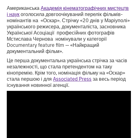
Американська
Академія кінематографічних мистецтв
і наук
оголосила довгоочікуваний перелік фільмів-
номінантів на «Оскар». Стрічку «20 днів у Маріуполі»
українського режисера, документаліста, засновника
Української Асоціації професійних фотографів
Мстислава Чернова номінували у категорії
Documentary feature film — «Найкращий
документальний фільм».
Це перша документальна українська стрічка за часів
незалежності, що стала претендентом на таку
кінопремію. Крім того, номінація фільму на «Оскар»
стала першою і для
Associated Press
за весь період
існування новинної агенції.