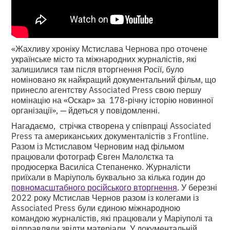
«Жахливу хроніку Мстислава Чернова про оточене
українське місто та міжнародних журналістів, які
залишилися там після вторгнення Росії, було
номіновано як найкращий документальний фільм, що
принесло агентству Associated Press свою першу
номінацію на «Оскар» за 178-річну історію новинної
організації», — йдеться у повідомленні.
Нагадаємо, стрічка створена у співпраці Associated
Press та американських документалістів з Frontline.
Разом із Мстиславом Черновим над фільмом
працювали фотограф Євген Малолєтка та
продюсерка Василіса Степаненко. Журналісти
приїхали в Маріуполь буквально за кілька годин до
повномасштабного російського вторгнення
. У березні
2022 року Мстислав Чернов разом із колегами із
Associated Press були єдиною міжнародною
командою журналістів, які працювали у Маріуполі та
відправляли звідти матеріали. У документальній