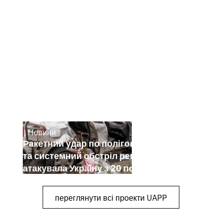
Новини
July 26, 2026
Ракетний удар по полігону на Київщині
та системний обстріл регіонів: як РФ
атакувала Україну з 20 по 26 липня
переглянути всі проекти UAPP