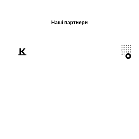
Наші партнери
Розповідаємо
світові про Україну
крізь призму