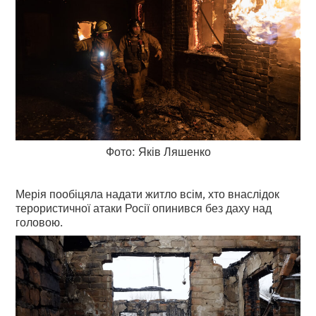
Фото: Яків Ляшенко
Мерія пообіцяла надати житло всім, хто внаслідок
терористичної атаки Росії опинився без даху над
головою.