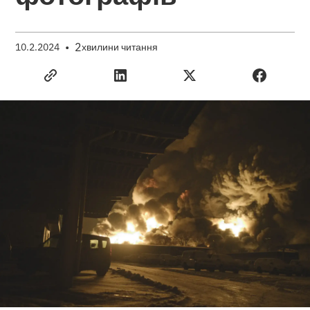
•
2
10.2.2024
хвилини читання