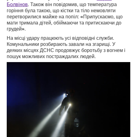
Болвінов
. Також він повідомив, що температура
горіння була такою, що кістки та тіло немовляти
перетворилися майже на попіл:
«
Припускаємо, що
мати тримала дітей, обіймаючи та притискаючи до
грудей
»
.
На місці удару працюють усі відповідні служби.
Комунальники розбирають завали на згарищі. У
деяких місцях ДСНС продовжує боротьбу з вогнем і
пошук можливих постраждалих людей.