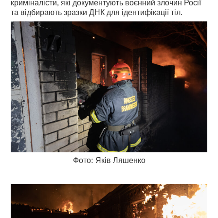
криміналісти, які документують воєнний злочин Росії
та відбирають зразки ДНК для ідентифікації тіл.
Фото: Яків Ляшенко