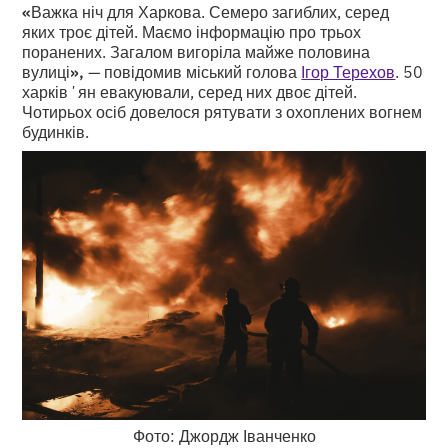
«
Важка ніч для Харкова. Семеро загиблих, серед
яких троє дітей. Маємо інформацію про трьох
поранених. Загалом вигоріла майже половина
вулиці
»,
— повідомив міський голова
Ігор Терехов
. 50
харківʼян евакуювали, серед них двоє дітей.
Чотирьох осіб довелося рятувати з охоплених вогнем
будинків.
Фото: Джордж Іванченко