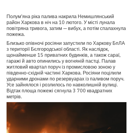
Полум’яна ріка палива накрила Немишлянський
район Харкова в ніч на 10 лютого. У місті лунала
повітряна тривога, затим — вибух, а потім спалахнула
пожежа.
Близько опівночі росіяни запустили по Харкову БпЛА
з території Бєлгородської області. Як наслідок,
щонайменше 15 приватних будинків, а також сараї,
гаражі й авто опинились у вогняній пастці. Палав
житловий квартал поруч із промисловою зоною у
південно-східній частині Харкова. Росіяни поцілили
ударними дронами по резервуарах із паливом поруч.
Усе зайнялося і розлилось по навколишній вулиці.
Відтак площа пожежі сягнула 3 700 квадратних
метрів.