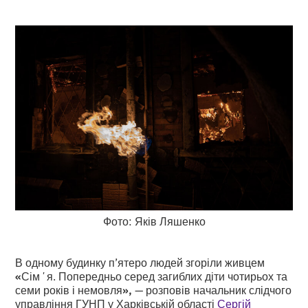
Фото: Яків Ляшенко
В одному будинку п’ятеро людей згоріли живцем
«
Сімʼя. Попередньо серед загиблих діти чотирьох та
семи років і немовля
»,
— розповів начальник слідчого
управління ГУНП у Харківській області
Сергій