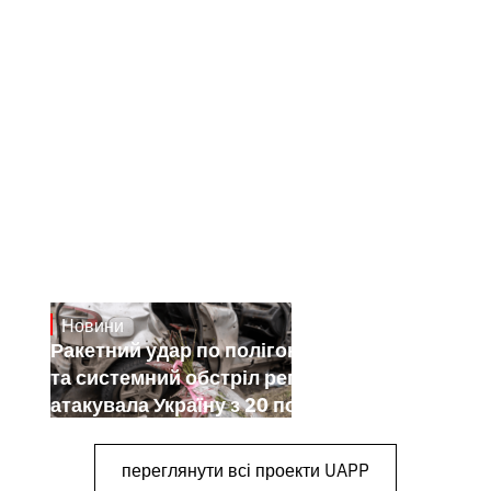
Новини
July 26, 2026
Ракетний удар по полігону на Київщині
та системний обстріл регіонів: як РФ
атакувала Україну з 20 по 26 липня
переглянути всі проекти UAPP