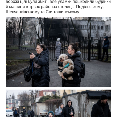
ворожі цілі були збиті, але уламки пошкодили будинки
й машини в трьох районах столиці: Подільському,
Шевченківському та Святошинському.