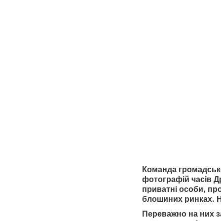
украї
Друго
•
2
8.5.2026
хвилини ч
Команда громадської
фотографій часів Др
приватні особи, про
блошиних ринках. На
Переважно на них з