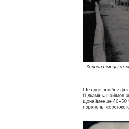
Колона німецьких ві
Ще одне подібне фот
Підкамінь. Найімовір
щонайменше 40–50 тис
поранень, жорстоког