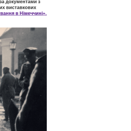
за документами з
ших виставкових
ування в Німеччині».