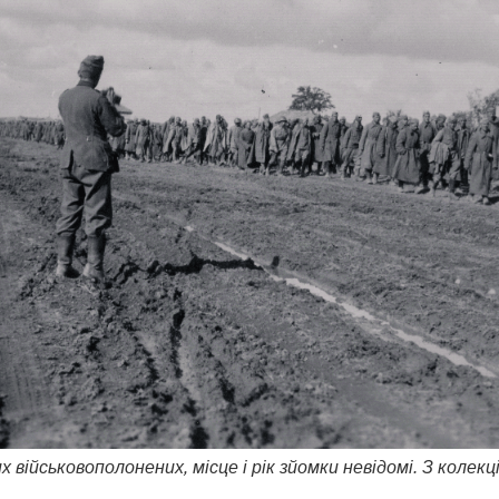
 військовополонених, місце і рік зйомки невідомі. З колекц