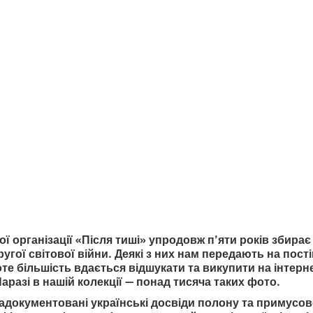
нського досвіду
ї світової
итання
 організації «Після тиші» упродовж п’яти років збирає
угої світової війни. Деякі з них нам передають на пост
те більшість вдається відшукати та викупити на інтерне
разі в нашій колекції — понад тисяча таких фото.
адокументовані українські досвіди полону та примусово