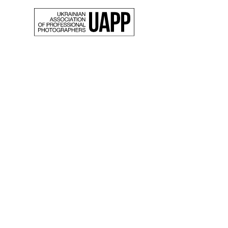
Back
Облич