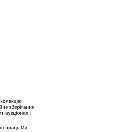
 колекцію
ійне зберігання
т-аукціонах і
ї праці. Ми