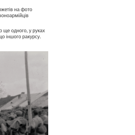
южетів на фото
рвоноармійців
 ще одного, у руках
що іншого ракурсу.