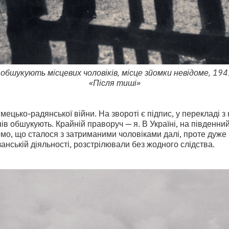
 обшукують місцевих чоловіків, місце зйомки невідоме, 1941
«Після тиші»
мецько-радянської війни. На звороті є підпис, у перекладі з 
в обшукують. Крайній праворуч — я. В Україні, на південний 
мо, що сталося з затриманими чоловіками далі, проте дуже ч
анській діяльності, розстрілювали без жодного слідства.