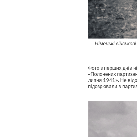
Німецькі військові
Фото з перших днів ні
«Полонених партизані
липня 1941». Не відо
підозрювали в партиз