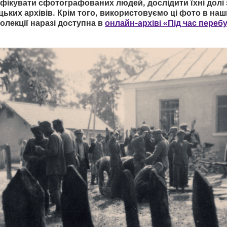
фікувати сфотографованих людей, дослідити їхні долі 
цьких архівів. Крім того, використовуємо ці фото в на
олекції наразі доступна в
онлайн-архіві «Під час переб