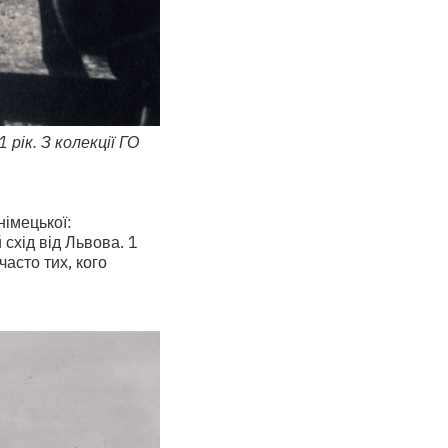
 рік. З колекції ГО
німецької:
схід від Львова. 1
асто тих, кого