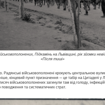
йськовополонених, Підкамінь на Львівщині, рік зйомки неві
«Після тиші»
о. Радянські військовополонені крокують центральною вули
ніше, кінцевий пункт призначення — це табір на Цитаделі у Л
яч військовополонених загинули там від голоду, інфекційн
о поводження та систематичних страт.