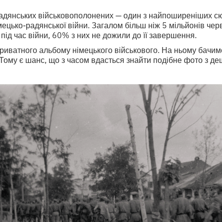
радянських військовополонених — один з найпоширеніших с
мецько-радянської війни. Загалом більш ніж 5 мільйонів че
під час війни, 60% з них не дожили до її завершення.
риватного альбому німецького військового. На ньому бачимо
Тому є шанс, що з часом вдасться знайти подібне фото з де