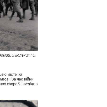
домий. З колекції ГО
цею містечка
ьвові. За час війни
их хвороб, наслідків