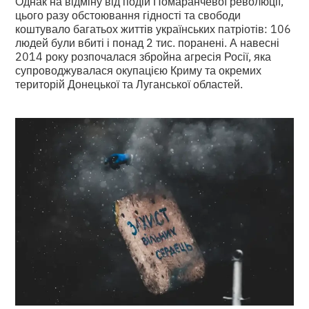
Однак на відміну від подій Помаранчевої революції,
цього разу обстоювання гідності та свободи
коштувало багатьох життів українських патріотів: 106
людей були вбиті і понад 2 тис. поранені. А навесні
2014 року розпочалася збройна агресія Росії, яка
супроводжувалася окупацією Криму та окремих
територій Донецької та Луганської областей.