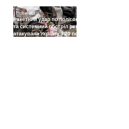
Новини
July 26, 2026
Ракетний удар по полігону на Київщині
та системний обстріл регіонів: як РФ
атакувала Україну з 20 по 26 липня