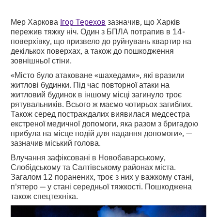
Мер Харкова
Ігор Терехов
зазначив, що Харків
пережив тяжку ніч. Один з БПЛА потрапив в 14-
поверхівку, що призвело до руйнувань квартир на
декількох поверхах, а також до пошкодження
зовнішньої стіни.
«Місто було атаковане «шахедами», які вразили
житлові будинки. Під час повторної атаки на
житловий будинок в іншому місці загинуло троє
рятувальників. Всього ж маємо чотирьох загиблих.
Також серед постраждалих виявилася медсестра
екстреної медичної допомоги, яка разом з бригадою
прибула на місце подій для надання допомоги», —
зазначив міський голова.
Влучання зафіксовані в Новобаварському,
Слобідському та Салтівському районах міста.
Загалом 12 поранених, троє з них у важкому стані,
п'ятеро — у стані середньої тяжкості. Пошкоджена
також спецтехніка.