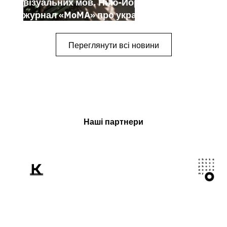
візуальних мов. Нью-Йоркський
журнал «MoMA» про українських
митців-документалістів
Переглянути всі новини
Наші партнери