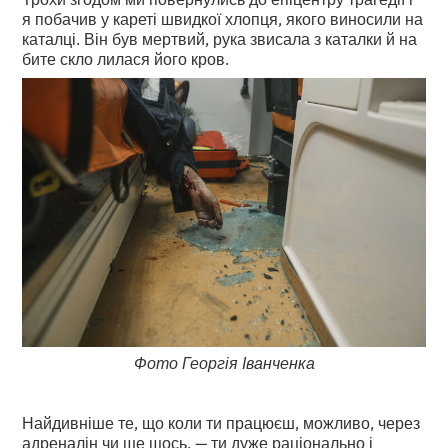
я побачив у кареті швидкої хлопця, якого виносили на
каталці. Він був мертвий, рука звисала з каталки й на
бите скло лилася його кров.
Фото Георгія Іванченка
Найдивніше те, що коли ти працюєш, можливо, через
адреналін чи ще щось, — ти дуже раціонально і