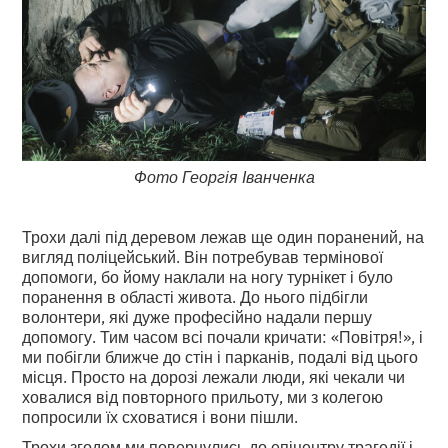
Фото Георгія Іванченка
Трохи далі під деревом лежав ще один поранений, на
вигляд поліцейський. Він потребував термінової
допомоги, бо йому наклали на ногу турнікет і було
поранення в області живота. До нього підбігли
волонтери, які дуже професійно надали першу
допомогу. Тим часом всі почали кричати: «Повітря!», і
ми побігли ближче до стін і парканів, подалі від цього
місця. Просто на дорозі лежали люди, які чекали чи
ховалися від повторного прильоту, ми з колегою
попросили їх сховатися і вони пішли.
Трохи згодом ми повернулись до епіцентру трагедії і