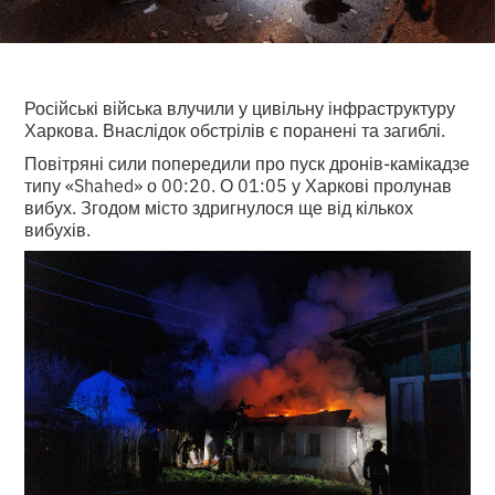
Російські війська влучили у цивільну інфраструктуру
Харкова. Внаслідок обстрілів є поранені та загиблі.
Повітряні сили попередили про пуск дронів-камікадзе
типу «Shahed» о 00:20. О 01:05 у Харкові пролунав
вибух. Згодом місто здригнулося ще від кількох
вибухів.