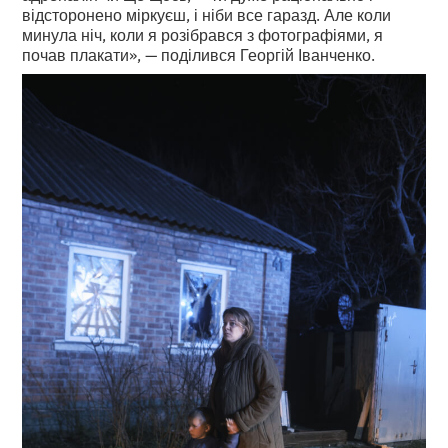
відсторонено міркуєш, і ніби все гаразд. Але коли
минула ніч, коли я розібрався з фотографіями, я
почав плакати», — поділився Георгій Іванченко.