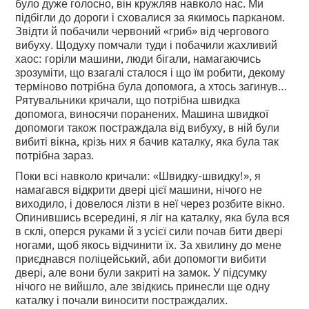
було дуже голосно, він кружляв навколо нас. Ми
підбігли до дороги і сховалися за якимось парканом.
Звідти й побачили червоний «гриб» від чергового
вибуху. Щодуху помчали туди і побачили жахливий
хаос: горіли машини, люди бігали, намагаючись
зрозуміти, що взагалі сталося і що їм робити, декому
терміново потрібна була допомога, а хтось загинув…
Рятувальники кричали, що потрібна швидка
допомога, виносячи поранених. Машина швидкої
допомоги також постраждала від вибуху, в ній були
вибиті вікна, крізь них я бачив каталку, яка була так
потрібна зараз.
Поки всі навколо кричали: «Швидку-швидку!», я
намагався відкрити двері цієї машини, нічого не
виходило, і довелося лізти в неї через розбите вікно.
Опинившись всередині, я ліг на каталку, яка була вся
в склі, оперся руками й з усієї сили почав бити двері
ногами, щоб якось відчинити їх. За хвилину до мене
приєднався поліцейський, аби допомогти вибити
двері, але вони були закриті на замок. У підсумку
нічого не вийшло, але звідкись принесли ще одну
каталку і почали виносити постраждалих.