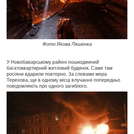
Фото Якова Ляшенка
У Новобаварському районі пошкоджений
багатоквартирний житловий будинок. Саме там
росіяни вдарили повторно. За словами мера
Терехова, ще в одному місці влучання попередньо
повідомляють про одного загиблого.