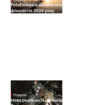
FotoEvidence Ukraine оголошує
фіналістів 2024 року
Новини
19.1.2025
Нова реальність вимагає нових