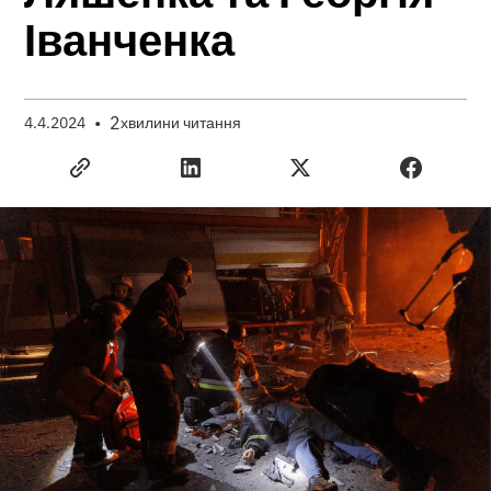
Іванченка
•
2
4.4.2024
хвилини читання