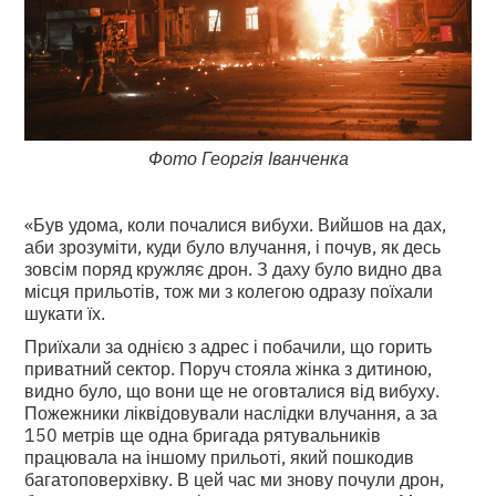
Фото Георгія Іванченка
«Був удома, коли почалися вибухи. Вийшов на дах,
аби зрозуміти, куди було влучання, і почув, як десь
зовсім поряд кружляє дрон. З даху було видно два
місця прильотів, тож ми з колегою одразу поїхали
шукати їх.
Приїхали за однією з адрес і побачили, що горить
приватний сектор. Поруч стояла жінка з дитиною,
видно було, що вони ще не оговталися від вибуху.
Пожежники ліквідовували наслідки влучання, а за
150 метрів ще одна бригада рятувальників
працювала на іншому прильоті, який пошкодив
багатоповерхівку. В цей час ми знову почули дрон,