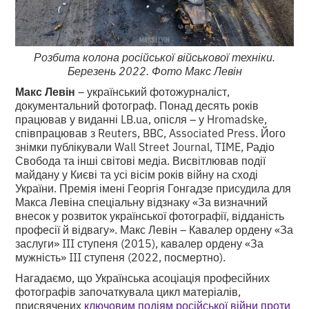
Розбита колона російської військової техніки.
Березень 2022. Фото Макс Левін
Макс Левін
– український фотожурналіст,
документальний фотограф. Понад десять років
працював у виданні
LB.ua, опісля – у Hromadske,
співпрацював з Reuters, BBC, Associated Press. Його
знімки публікували Wall Street Journal, TIME, Радіо
Свобода та інші світові медіа. Висвітлював події
майдану у Києві та усі вісім років війну на сході
України. Премія імені Георгія Гонгадзе присудила для
Макса Левіна спеціальну відзнаку «За визначний
внесок у розвиток української фотографії, відданість
професії й відвагу». Макс Левін – Кавалер ордену «За
заслуги» III ступеня (2015), кавалер ордену «За
мужність» III ступеня (2022, посмертно).
Нагадаємо, що Українська асоціація професійних
фотографів започаткувала цикл матеріалів,
присвячених
ключовим подіям російської війни проти