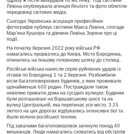
Левіна опублікувала агенція Reuters та фото облетіли
передовиці світових медіа.
Сьогодні Українська асоціація професійних
фотографів публікує світлини Макса Левіна, спогади
Мар’яна Кушніра та дівчини Левіна Зоряни про ці
події.
На початку березня 2022 року війська РФ
намагались прорватись до Києва. Місто Бородянка,
опинилось на їхньому головному шляху до столиці.
Російські війська нанесли серію руйнівних ударів із
літаків по Бородянці 1 та 2 березня. Розбомбили
вісім багатоповерхових будинків, у яких проживало
щонайменше 600 родин. Постраждали також
невеликі приватні дома на сусідніх вулицях. Будинки
були розташовані на Варшавському шосе та на
вулиці Центральній, яка перетинає усе місто. З 25
лютого на цих дорогах відбувались інтенсивні бої та
йшли колони російської техніки.
Під завалами багатоповерхівок загинуло понад 40
мешканців. Люди намагались сховатись від обстрілів