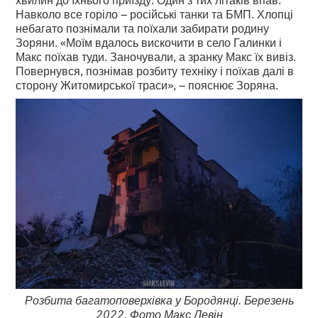
Навколо все горіло – російські танки та БМП. Хлопці
небагато познімали та поїхали забирати родину
Зоряни. «Моїм вдалось вискочити в село Галинки і
Макс поїхав туди. Заночували, а зранку Макс їх вивіз.
Повернувся, познімав розбиту техніку і поїхав далі в
сторону Житомирської траси», – пояснює Зоряна.
Розбита багатоповерхівка у Бородянці. Березень
2022. Фото Макс Левін