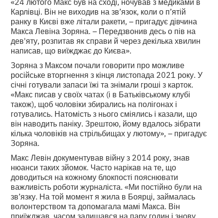
«24 лютого Макс був на сході, ночував з медиками в
Карлівці. Він не виходив на зв’язок, коли о п’ятій
ранку в Києві вже літали ракети, – пригадує дівчина
Макса Левіна Зоряна. – Передзвонив десь о пів на
дев'яту, розпитав як справи й через декілька хвилин
написав, що виїжджає до Києва».
Зоряна з Максом почали говорити про можливе
російське вторгнення з кінця листопада 2021 року. У
січні готували запаси їжі та знімали гроші з карток.
«Макс писав у своїх чатах (і в Батьківському клубі
також), щоб чоловіки збирались на полігонах і
готувались. Натомість з нього сміялись і казали, що
він наводить паніку. Зрештою, йому вдалось зібрати
кілька чоловіків на стрільбищах у лютому», – пригадує
Зоряна.
Макс Левін документував війну з 2014 року, знав
нюанси таких зйомок. Часто нарікав на те, що
доводиться на кожному блокпості пояснювати
важливість роботи журналіста. «Ми постійно були на
зв’язку. На той момент я жила в Боярці, займалась
волонтерством та допомагала мамі Макса. Він
приїжджав, часом залишався на пару годин і знову