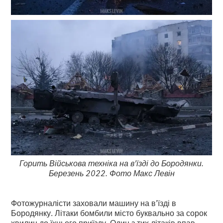
Горить Військова техніка на в'їзді до Бородянки.
Березень 2022. Фото Макс Левін
Фотожурналісти заховали машину на в’їзді в
Бородянку. Літаки бомбили місто буквально за сорок
хвилин до їхнього приїзду. Один з тих літаків впав.