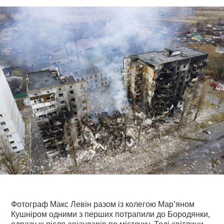
Фотограф Макс Левін разом із колегою Мар’яном
Кушніром одними з перших потрапили до Бородянки,
одразу ж після авіаударів по містечку. Тоді світлини