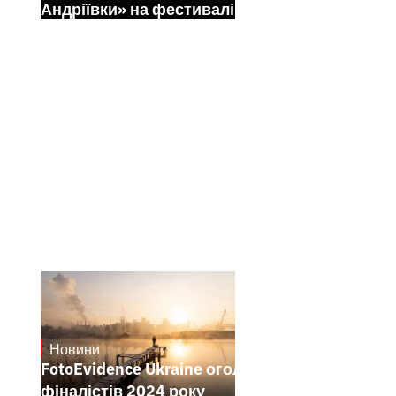
Андріївки» на фестивалі Sundance
Новини
21.1.2025
FotoEvidence Ukraine оголошує
фіналістів 2024 року