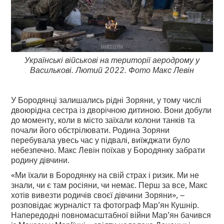
Українські військові на території аеродрому у
Василькові. Лютий 2022. Фото Макс Левін
У Бородянці залишались рідні Зоряни, у тому числі
двоюрідна сестра із дворічною дитиною. Вони добули
до моменту, коли в місто заїхали колони танків та
почали його обстрілювати. Родина Зоряни
перебувала увесь час у підвалі, виїжджати було
небезпечно. Макс Левін поїхав у Бородянку забрати
родину дівчини.
«Ми їхали в Бородянку на свій страх і ризик. Ми не
знали, чи є там росіяни, чи немає. Перш за все, Макс
хотів вивезти родичів своєї дівчини Зоряни», –
розповідає журналіст та фотограф Мар’ян Кушнір.
Напередодні повномасштабної війни Мар’ян бачився