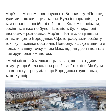
Мар’ян з Максом повернулись в Бородянку. «Перше,
куди ми поїхали – це лікарня. Була інформація, що
там поранені російські військові. Коли ми приїхали,
росіян там вже не було. Натомість були поранені
місцеві», – розповідає Мар’ян. Потім хлопці пішли
знімати центр Бородянки. Сфотографували розбиту
техніку, наслідки обстрілів. Повернулись до машини й
поїхали в іншу точку – там Макс підняв дрон і політав
над зруйнованим містом.
«Мені місцевий мешканець сказав, що пів години
тому тут пройшла колона російської техніки. Ми були
на волоску і зрозуміли, що Бородянка окупована», –
каже Кушнір.