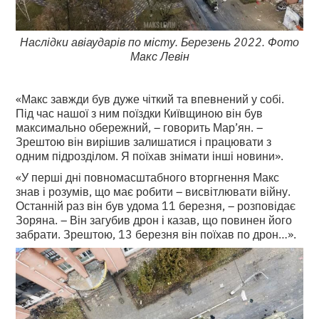
Наслідки авіаударів по місту. Березень 2022. Фото
Макс Левін
«Макс завжди був дуже чіткий та впевнений у собі.
Під час нашої з ним поїздки Київщиною він був
максимально обережний, – говорить Мар’ян. –
Зрештою він вирішив залишатися і працювати з
одним підрозділом. Я поїхав знімати інші новини».
«У перші дні повномасштабного вторгнення Макс
знав і розумів, що має робити – висвітлювати війну.
Останній раз він був удома 11 березня, – розповідає
Зоряна. – Він загубив дрон і казав, що повинен його
забрати. Зрештою, 13 березня він поїхав по дрон…».