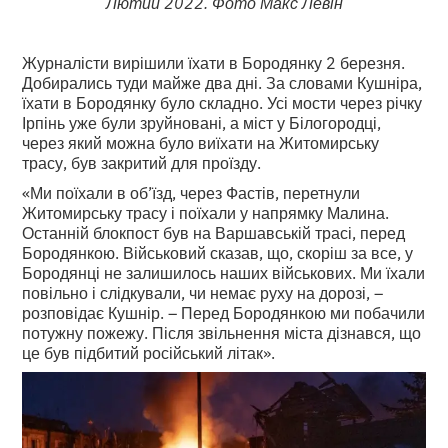
Лютий 2022. Фото Макс Левін
Журналісти вирішили їхати в Бородянку 2 березня.
Добирались туди майже два дні. За словами Кушніра,
їхати в Бородянку було складно. Усі мости через річку
Ірпінь уже були зруйновані, а міст у Білогородці,
через який можна було виїхати на Житомирську
трасу, був закритий для проїзду.
«Ми поїхали в об’їзд, через Фастів, перетнули
Житомирську трасу і поїхали у напрямку Малина.
Останній блокпост був на Варшавській трасі, перед
Бородянкою. Військовий сказав, що, скоріш за все, у
Бородянці не залишилось наших військових. Ми їхали
повільно і слідкували, чи немає руху на дорозі, –
розповідає Кушнір. – Перед Бородянкою ми побачили
потужну пожежу. Після звільнення міста дізнався, що
це був підбитий російський літак».