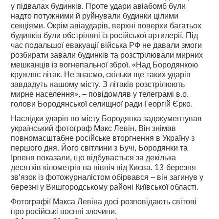
у підвалах будинків. Проте удари авіабомб були
надто потужними й руйнували будинки цілими
секціями. Окрім авіаударів, верхні поверхи багатьох
будинків були обстріляні із російської артилерії. Під
час подальшої евакуації війська РФ не давали змоги
розбирати завали будинків та розстрілювали мирних
мешканців із вогнепальної зброї. «Над Бородянкою
кружляє літак. Не знаємо, скільки ще таких ударів
завдадуть нашому місту. З літаків розстрілюють
мирне населення», – повідомляв у телеграмі в.о.
голови Бородянської селищної ради Георгій Єрко.
Наслідки ударів по місту Бородянка задокументував
український фотограф Макс Левін. Він знімав
повномасштабне російське вторгнення в Україну з
першого дня. Його світлини з Бучі, Бородянки та
Ірпеня показали, що відбувається за декілька
десятків кілометрів на північ від Києва. 13 березня
зв’язок із фотожурналістом обірвався – він загинув у
березні у Вишгородському районі Київської області.
Фотографії Макса Левіна досі розповідають світові
про російські воєнні злочини.