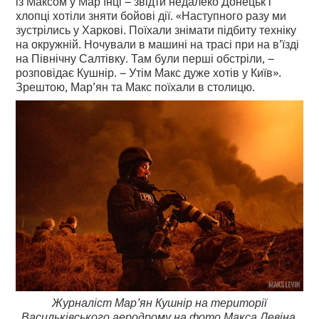
із Максом у Мар’їнці – звідти недалеко Донецьк і
хлопці хотіли зняти бойові дії. «Наступного разу ми
зустрілись у Харкові. Поїхали знімати підбиту техніку
на окружній. Ночували в машині на трасі при на в’їзді
на Північну Салтівку. Там були перші обстріли, –
розповідає Кушнір. – Утім Макс дуже хотів у Київ».
Зрештою, Мар’ян та Макс поїхали в столицю.
Журналіст Мар’ян Кушнір на території
Васильківського аеродрому на фото Макса Левіна.