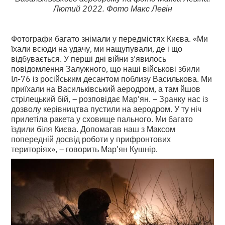
Лютий 2022. Фото Макс Левін
Фотографи багато знімали у передмістях Києва. «Ми
їхали всюди на удачу, ми нащупували, де і що
відбувається. У перші дні війни з'явилось
повідомлення Залужного, що наші військові збили
Іл-76 із російським десантом поблизу Василькова. Ми
приїхали на Васильківський аеродром, а там йшов
стрілецький бій, – розповідає Мар’ян. – Зранку нас із
дозволу керівництва пустили на аеродром. У ту ніч
прилетіла ракета у сховище пального. Ми багато
їздили біля Києва. Допомагав наш з Максом
попередній досвід роботи у прифронтових
територіях», – говорить Мар’ян Кушнір.