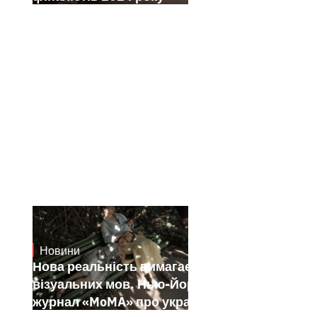
Новини
19.1.2025
Нова реальність вимагає нових
візуальних мов. Нью-Йоркський
журнал «MoMA» про українських