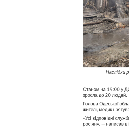
Наслідки 
Станом на 19:00 у ДС
зросла до 20 людей.
Голова Одеської обла
жителі, медик і ряту
«Усі відповідні служ
росіян», — написав ві