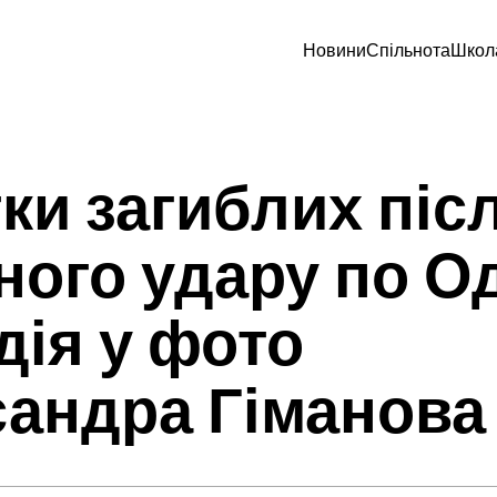
Новини
Спільнота
Школ
ки загиблих піс
ного удару по Од
дія у фото
андра Гіманова