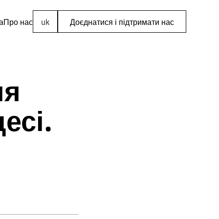
а
Про нас
uk
Доєднатися і підтримати нас
ля
есі.