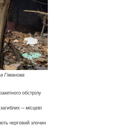
а Гіманова
ракетного обстрілу
загиблих — місцеві
ують черговий злочин