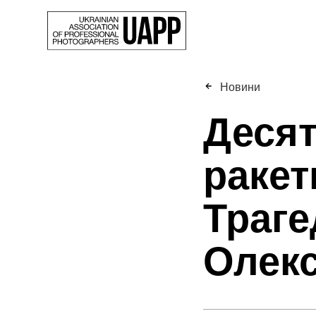
Новини
Десят
ракет
Траге
Олекс