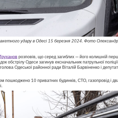
ракетного удару в Одесі 15 березня 2024. Фото Олександр
 Труханов
розповів, що серед загиблих — його колишній пер
ідок обстрілу Одеси загинув ексначальник патрульної поліції
голова Одеської районної ради Віталій Барвіненко і депута
ом пошкоджено 10 приватних будинків, СТО, газопровід і д
і.