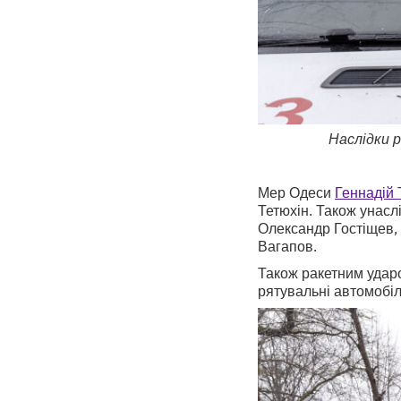
Наслідки 
Мер Одеси
Геннадій
Тетюхін. Також унасл
Олександр Гостіщев, 
Вагапов.
Також ракетним удар
рятувальні автомобіл