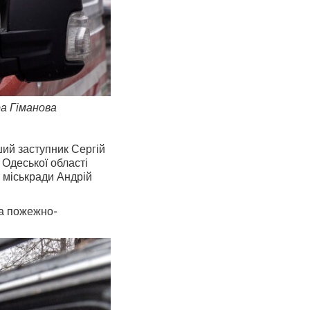
а Гіманова
ший заступник Сергій
 Одеської області
т міськради Андрій
ва пожежно-