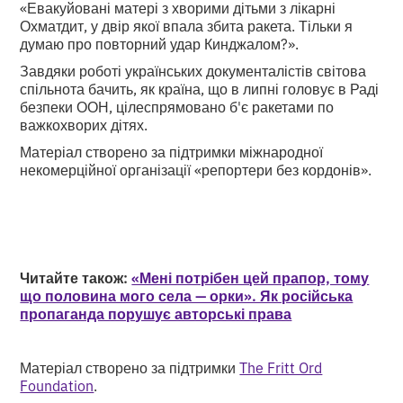
«Евакуйовані матері з хворими дітьми з лікарні
Охматдит, у двір якої впала збита ракета. Тільки я
думаю про повторний удар Кинджалом?».
Завдяки роботі українських документалістів світова
спільнота бачить, як країна, що в липні головує в Раді
безпеки ООН, цілеспрямовано б'є ракетами по
важкохворих дітях.
Матеріал створено за підтримки міжнародної
некомерційної організації «репортери без кордонів».
Читайте також:
«Мені потрібен цей прапор, тому
що половина мого села — орки». Як російська
пропаганда порушує авторські права
Матеріал створено за підтримки
The Fritt Ord
Foundation
.