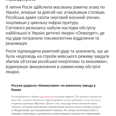
8 липня Росія здійснила масовану ракетну атаку по
Україні, вперше за довгий час атакувавши столицю.
Російська армія скоїла черговий воєнний злочин,
поціливши у цивільну інфраструктуру.
Світового резонансу набули наслідки обстрілу
найбільшої в Україні дитячої лікарні «Охматдит», де
під удар потрапило токсикологічне відділення та
реанімація.
Росія підтвердила ракетний удар та зазначила, що це
була «відповідь на спроби київського режиму завдати
збитків об'єктам російської енергетики та економіки»,
відкинувши звинувачення в навмисному обстрілі
лікарні.