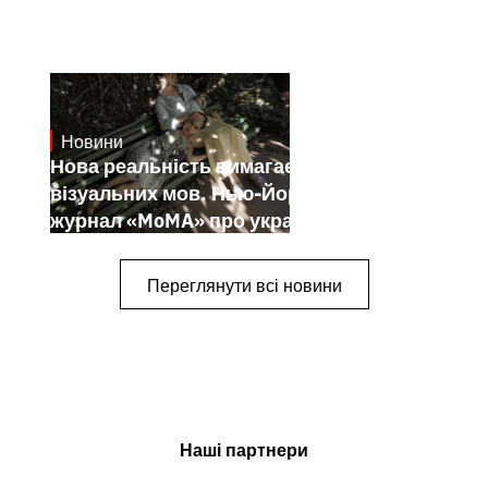
Новини
19.1.2025
Нова реальність вимагає нових
візуальних мов. Нью-Йоркський
журнал «MoMA» про українських
митців-документалістів
Переглянути всі новини
Наші партнери