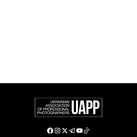
UAPP репрезентує українську професійну
фотографію в міжнародному фотографічному
співтоваристві та є офіційним членом Федерації
європейських фотографів (FEP) — міжнародної
організації, яка представляє більше 50 000
професійних фотографів в Європі та інших країнах
світу.
Доєднатися і підтримати нас