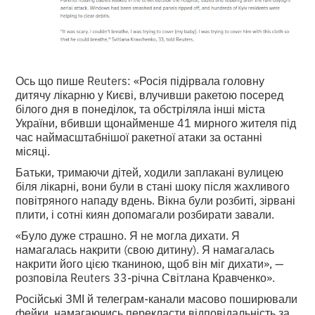
Ось що пише Reuters: «Росія підірвала головну
дитячу лікарню у Києві, влучивши ракетою посеред
білого дня в понеділок, та обстріляла інші міста
України, вбивши щонайменше 41 мирного жителя під
час наймасштабнішої ракетної атаки за останні
місяці.
Батьки, тримаючи дітей, ходили заплакані вулицею
біля лікарні, вони були в стані шоку після жахливого
повітряного нападу вдень. Вікна були розбиті, зірвані
плити, і сотні киян допомагали розбирати завали.
«Було дуже страшно. Я не могла дихати. Я
намагалась накрити (свою дитину). Я намагалась
накрити його цією тканиною, щоб він міг дихати», —
розповіла Reuters 33-річна Світлана Кравченко».
Російські ЗМІ й телеграм-канали масово поширювали
фейки, намагаючись перекласти відповідальність за