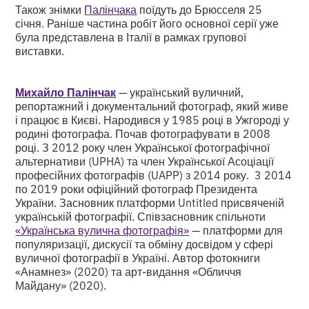
Також знімки
Палінчака
поїдуть до Брюсселя 25
січня. Раніше частина робіт його основної серії уже
була представлена в Італії в рамках групової
виставки.
Михайло Палінчак
— український вуличний,
репортажний і документальний фотограф, який живе
і працює в Києві. Народився у 1985 році в Ужгороді у
родині фотографа. Почав фотографувати в 2008
році. З 2012 року член Української фотографічної
альтернативи (UPHA) та член Української Асоціації
професійних фотографів (UAPP) з 2014 року. 3 2014
по 2019 роки офіційний фотограф Президента
України. Засновник платформи Untitled присвяченій
українській фотографії. Співзасновник спільноти
«Українська вулична фотографія»
— платформи для
популяризації, дискусії та обміну досвідом у сфері
вуличної фотографії в Україні. Автор фотокниги
«Анамнез» (2020) та арт-видання «Обличчя
Майдану» (2020).