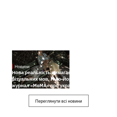
Новини
19.1.2025
Нова реальність вимагає нових
візуальних мов. Нью-Йоркський
журнал «MoMA» про українських
митців-документалістів
Переглянути всі новини