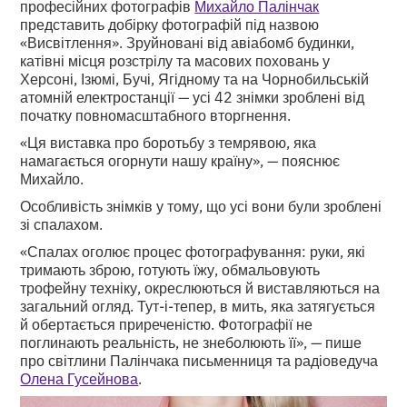
професійних фотографів
Михайло Палінчак
представить добірку фотографій під назвою
«Висвітлення». Зруйновані від авіабомб будинки,
катівні місця розстрілу та масових поховань у
Херсоні, Ізюмі, Бучі, Ягідному та на Чорнобильській
атомній електростанції — усі 42 знімки зроблені від
початку повномасштабного вторгнення.
«Ця виставка про боротьбу з темрявою, яка
намагається огорнути нашу країну», — пояснює
Михайло.
Особливість знімків у тому, що усі вони були зроблені
зі спалахом.
«Спалах оголює процес фотографування: руки, які
тримають зброю, готують їжу, обмальовують
трофейну техніку, окреслюються й виставляються на
загальний огляд. Тут-і-тепер, в мить, яка затягується
й обертається приреченістю. Фотографії не
поглинають реальність, не знеболюють її», — пише
про світлини Палінчака письменниця та радіоведуча
Олена Гусейнова
.