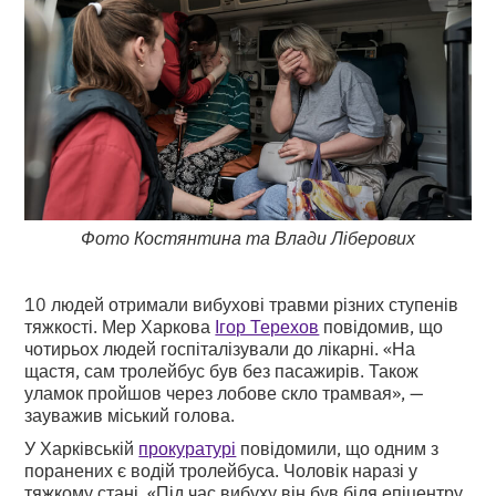
Фото Костянтина та Влади Ліберових
10 людей отримали вибухові травми різних ступенів
тяжкості. Мер Харкова
Ігор Терехов
повідомив, що
чотирьох людей госпіталізували до лікарні. «На
щастя, сам тролейбус був без пасажирів. Також
уламок пройшов через лобове скло трамвая», —
зауважив міський голова.
У Харківській
прокуратурі
повідомили, що одним з
поранених є водій тролейбуса. Чоловік наразі у
тяжкому стані. «Під час вибуху він був біля епіцентру