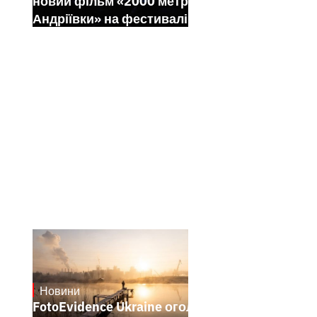
новий фільм «2000 метрів до
Андріївки» на фестивалі Sundance
Новини
21.1.2025
FotoEvidence Ukraine оголошує