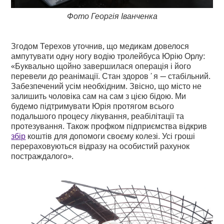
Фото Георгія Іванченка
Згодом Терехов уточнив, що медикам довелося
ампутувати одну ногу водію тролейбуса Юрію Орлу:
«Буквально щойно завершилася операція і його
перевели до реанімації. Стан здоровʼя — стабільний.
Забезпечений усім необхідним. Звісно, що місто не
залишить чоловіка сам на сам з цією бідою. Ми
будемо підтримувати Юрія протягом всього
подальшого процесу лікування, реабілітації та
протезування. Також профком підприємства відкрив
збір
коштів для допомоги своєму колезі. Усі гроші
перераховуються відразу на особистий рахунок
постраждалого».