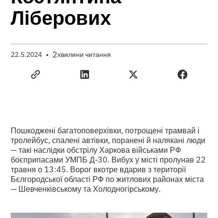
Ліберових
•
2
22.5.2024
хвилини читання
Пошкоджені багатоповерхівки, потрощені трамвай і
тролейбус, спалені автівки, поранені й налякані люди
— такі наслідки обстрілу Харкова військами РФ
боєприпасами УМПБ Д-30. Вибух у місті пролунав 22
травня о 13:45. Ворог вкотре вдарив з території
Бєлгородської області РФ по житлових районах міста
— Шевченківському та Холодногірському.