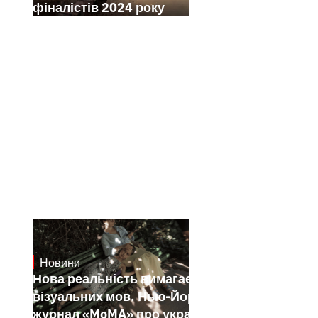
фіналістів 2024 року
Новини
19.1.2025
Нова реальність вимагає нових
візуальних мов. Нью-Йоркський
журнал «MoMA» про українських