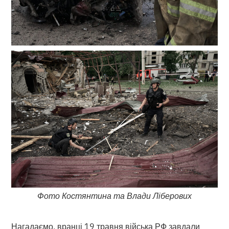
Фото Костянтина та Влади Ліберових
Нагадаємо, вранці 19 травня війська РФ завдали