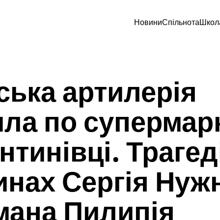
Новини
Спільнота
Школ
ська артилерія
ла по супермарк
нтинівці. Трагед
инах Сергія Нуж
мана Пилипія