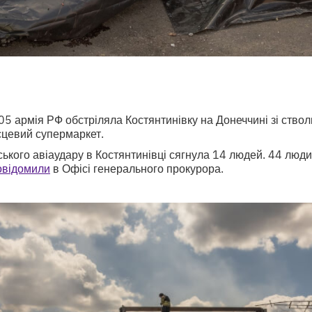
05 армія РФ обстріляла Костянтинівку на Донеччині зі стволь
ісцевий супермаркет.
йського авіаудару в Костянтинівці сягнула 14 людей. 44 лю
овідомили
в Офісі генерального прокурора.