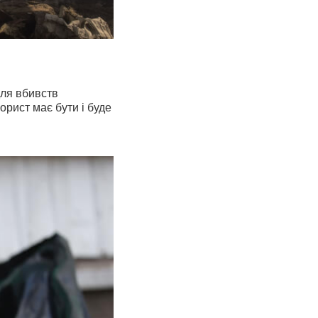
для вбивств
орист має бути і буде