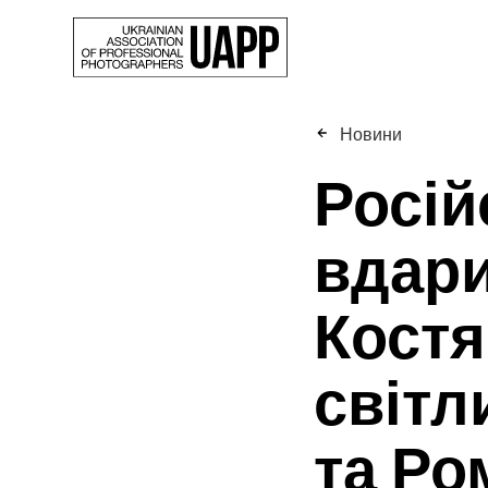
Новини
Росій
вдари
Костя
світл
та Ро