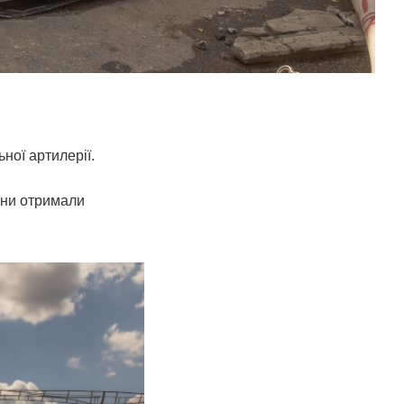
ної артилерії.
дини отримали