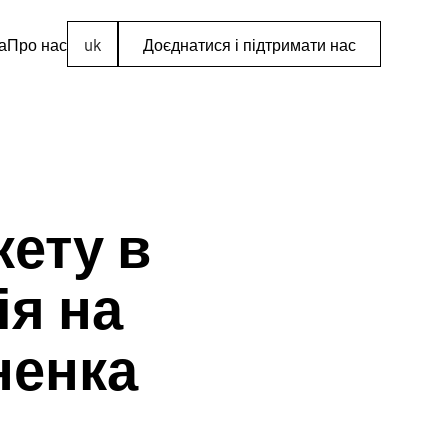
а
Про нас
uk
Доєднатися і підтримати нас
ету в
ія на
ненка